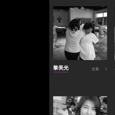
黎美光
文章
1