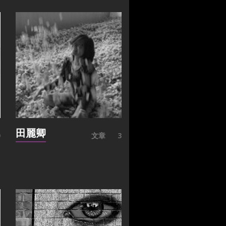
田麗卿
0
文章
3