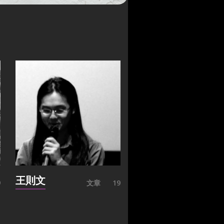
王則文
9
文章
19