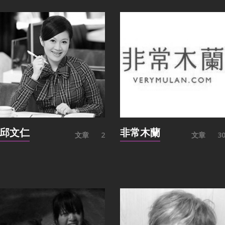
邱文仁
非常木蘭
文章
2
文章
3