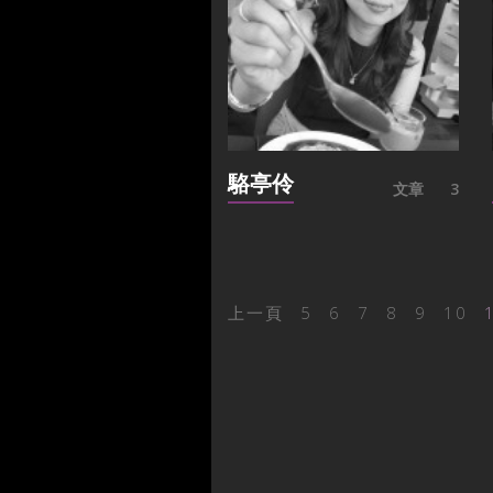
駱亭伶
文章
3
上一頁
5
6
7
8
9
10