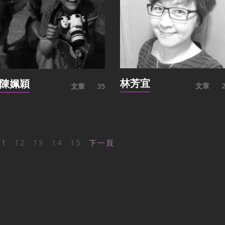
林芳宜
陳姵穎
文章
文章
35
11
12
13
14
15
下一頁