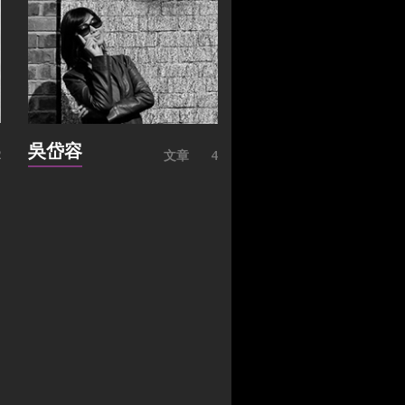
吳岱容
2
文章
4