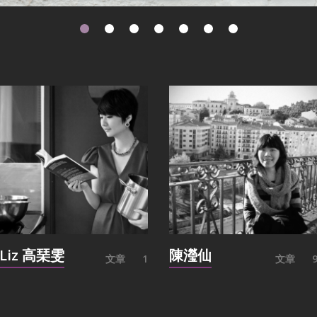
Liz 高琹雯
陳瀅仙
文章
1
文章