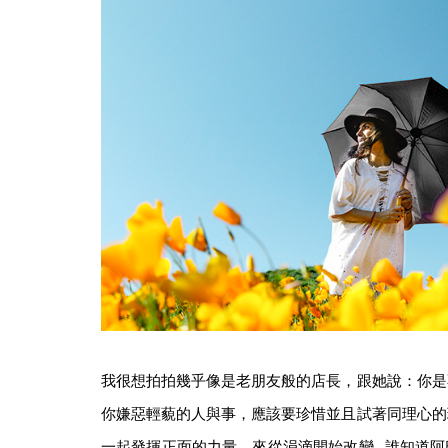
我很想拍拍幾乎像是老朋友般的店長，跟她說：你是
你嫌惡輕藐的人與事，應該要珍惜並且試著同理心的
一起發揮正面的力量，來從涓滴開始改變…誰知道阿