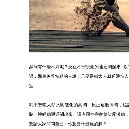
黑洞有什麼不好呢？反正不守規矩的通通關起來…以
過，那個叫希特勒的人說，只要是猶太人就通通進入
室…
我不想唱人類文明進化的高調，反正這麼高調，也
斃、神經病通通關起來、還有同性戀會傳染愛滋病，
想請大家問問自己：你想要什麼樣的臉？