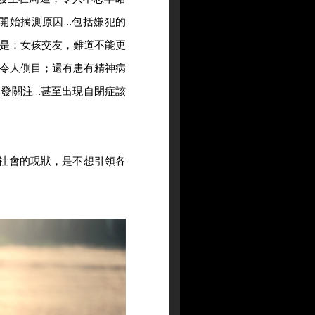
開始揣測原因…包括嫌犯的
是：女孩交友，難道不能更
令人側目；還有患有精神病
發關注…甚至出現自閉症該
社會的現狀，是不想引領各