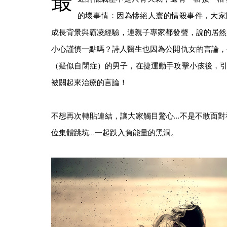
最
的壞事情：因為慘絕人寰的情殺事件，大家
成長背景與霸凌經驗，連親子專家都發聲，說的居然
小心謹慎一點嗎？詩人醫生也因為公開仇女的言論，
（疑似自閉症）的男子，在捷運動手攻擊小孩後，引
被關起來治療的言論！
不想再次轉貼連結，讓大家觸目驚心…不是不敢面對
位集體跳坑…一起跌入負能量的黑洞。