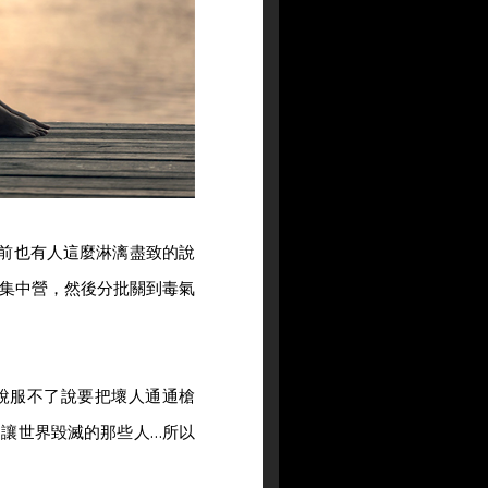
前也有人這麼淋漓盡致的說
集中營，然後分批關到毒氣
說服不了說要把壞人通通槍
讓世界毀滅的那些人…所以