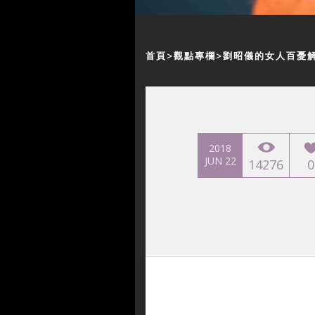
首頁
觀點專欄
劉昭儀的女人百憂
2018
JUN 22
14276
0