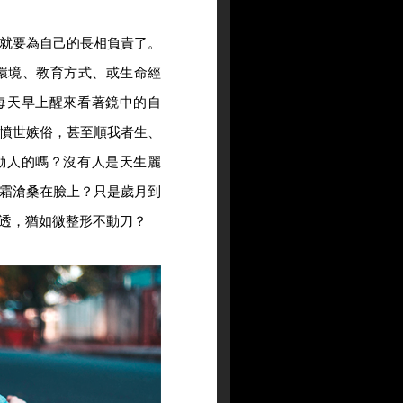
就要為自己的長相負責了。
環境、教育方式、或生命經
每天早上醒來看著鏡中的自
憤世嫉俗，甚至順我者生、
動人的嗎？沒有人是天生麗
霜滄桑在臉上？只是歲月到
透，猶如微整形不動刀？