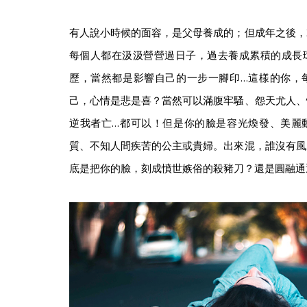
有人說小時候的面容，是父母養成的；但成年之後，
每個人都在汲汲營營過日子，過去養成累積的成長
歷，當然都是影響自己的一步一腳印…這樣的你，
己，心情是悲是喜？當然可以滿腹牢騷、怨天尤人、
逆我者亡…都可以！但是你的臉是容光煥發、美麗
質、不知人間疾苦的公主或貴婦。出來混，誰沒有風
底是把你的臉，刻成憤世嫉俗的殺豬刀？還是圓融通