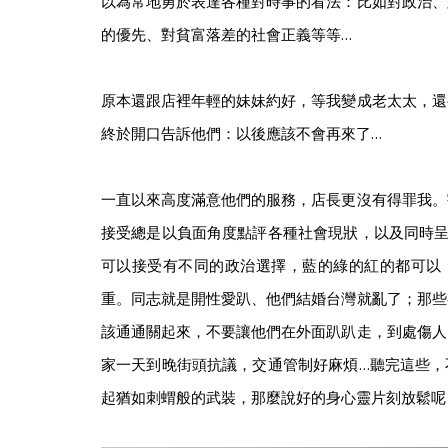
以為常地勇於表達各種對時事的看法：比如對政治、
的優先、對貧富落差的社會正義等等…
原本還跟店裡年輕的妹妹約好，等我變成老太太，還
終於開口告訴他們：以後應該不會再來了…
一直以來高度滿意他們的服務，店長更沒有得罪我。
接受總是以負面角度點評各種社會現狀，以及同時呈
可以接受有不同的政治選擇，藍的綠的紅的都可以
重。同志就是開性愛趴、他們結婚台灣就亂了；那些
該通通關起來，不要讓他們在外面趴趴走，到處傷人
家一天到晚街頭抗議，交通管制好麻煩…聽完這些，
起猶如刺蝟般的武裝，那麼說好的身心靈片刻放鬆呢