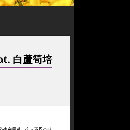
t. 白蘆筍培
發生在周遭，令人不忍卒睹