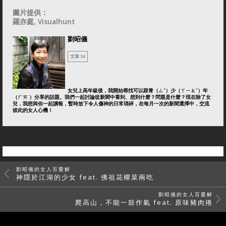
圖片提供：
羅亦庭, Visualhunt
劉昭儀
文章 58
女兒上高年級後，我開始尋找可以跟青（ㄙˇ）少（ㄒㄧㄠˇ）年
（ㄏㄞˊ）分享的話題。我們一起討論從新聞中看到、想到什麼？問題是什麼？現在除了女
兒，我想與你一起讀報，暫時放下令人傷神的日常瑣碎，在每月一次的新聞選擇中，交流
彼此的女人心機！
劉昭儀的女人百憂解
神隱於江湖的少女 feat. 佛祖花椰菜兩吃
劉昭儀的女人百憂解
爬高山，不能一鼓作氣 feat. 原味豬肉捲