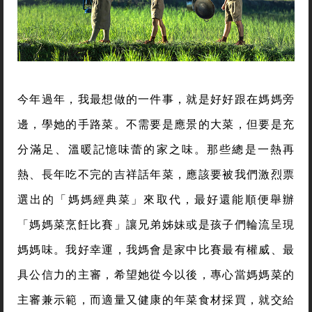
今年過年，我最想做的一件事，就是好好跟在媽媽旁
邊，學她的手路菜。不需要是應景的大菜，但要是充
分滿足、溫暖記憶味蕾的家之味。那些總是一熱再
熱、長年吃不完的吉祥話年菜，應該要被我們激烈票
選出的「媽媽經典菜」來取代，最好還能順便舉辦
「媽媽菜烹飪比賽」讓兄弟姊妹或是孩子們輪流呈現
媽媽味。我好幸運，我媽會是家中比賽最有權威、最
具公信力的主審，希望她從今以後，專心當媽媽菜的
主審兼示範，而適量又健康的年菜食材採買，就交給