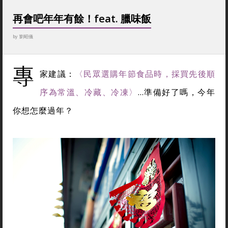
再會吧年年有餘！feat. 臘味飯
by
劉昭儀
專
家建議：
〈民眾選購年節食品時，採買先後順
序為常溫、冷藏、冷凍〉
…準備好了嗎，今年
你想怎麼過年？