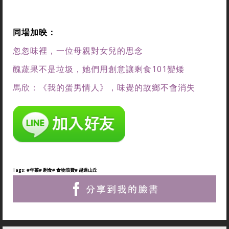
同場加映：
忽忽味裡，一位母親對女兒的思念
醜蔬果不是垃圾，她們用創意讓剩食101變矮
馬欣：《我的蛋男情人》，味覺的故鄉不會消失
Tags:
#年菜
# 剩食
# 食物浪費
# 越過山丘