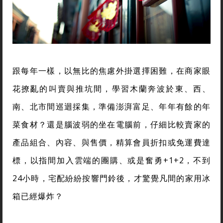
跟每年一樣，以無比的焦慮外掛選擇困難，在商家眼
花撩亂的叫賣與推坑間，學習木蘭奔波於東、西、
南、北市間巡迴採集，準備澎湃富足、年年有餘的年
菜食材？還是腦波弱的坐在電腦前，仔細比較賣家的
產品組合、內容、與售價，精算會員折扣或免運費達
標，以指間加入雲端的團購、或是奮勇+1+2，不到
24小時，宅配紛紛按響門鈴後，才驚覺凡間的家用冰
箱已經爆炸？