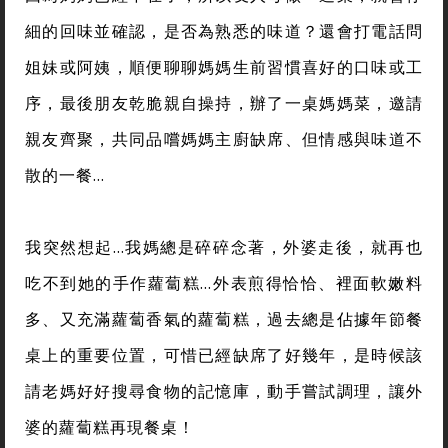
細的回味並確認，是否為熟悉的味道？還會打電話問
姐妹或阿姨，順便聊聊媽媽生前習慣喜好的口味或工
序，最後朋友乾脆親自操持，辦了一桌媽媽菜，邀請
親友齊聚，共同品嚐媽媽主廚缺席、但情感與味道不
散的一餐…
我突然想起…我媽總是碎碎念著，外婆走後，就再也
吃不到她的手作蘿蔔糕…外表煎得恰恰、裡面軟嫩料
多、又充滿蘿蔔香氣的蘿蔔糕，過去總是佔據年節餐
桌上的重要位置，可惜已經缺席了好幾年，是時候該
請老媽好好搜尋食物的記憶庫，動手嘗試調理，讓外
婆的蘿蔔糕再現餐桌！