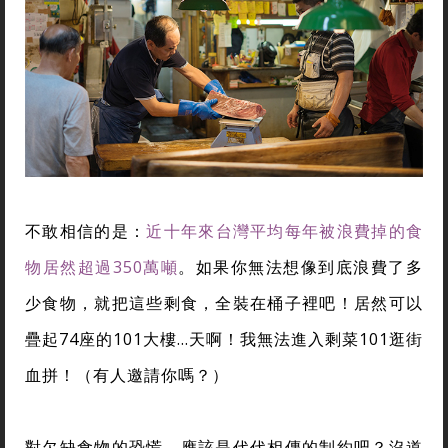
不敢相信的是：
近十年來台灣平均每年被浪費掉的食
物居然超過350萬噸
。如果你無法想像到底浪費了多
少食物，就把這些剩食，全裝在桶子裡吧！居然可以
疊起74座的101大樓…天啊！我無法進入剩菜101逛街
血拼！（有人邀請你嗎？）
對欠缺食物的恐慌，應該是代代相傳的制約吧？沒道