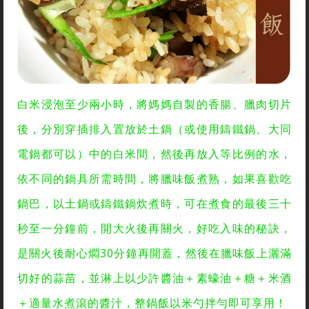
白米浸泡至少兩小時，將媽媽自製的香腸、臘肉切片
後，分別穿插排入置放於土鍋（或使用鑄鐵鍋、大同
電鍋都可以）中的白米間，然後再放入等比例的水，
依不同的鍋具所需時間，將臘味飯煮熟，如果喜歡吃
鍋巴，以土鍋或鑄鐵鍋炊煮時，可在煮食的最後三十
秒至一分鐘前，開大火後再關火，好吃入味的秘訣，
是關火後耐心燜30分鐘再開蓋，然後在臘味飯上灑滿
切好的蒜苗，並淋上以少許醬油＋素蠔油＋糖＋米酒
＋適量水煮滾的醬汁，整鍋飯以米勺拌勻即可享用！