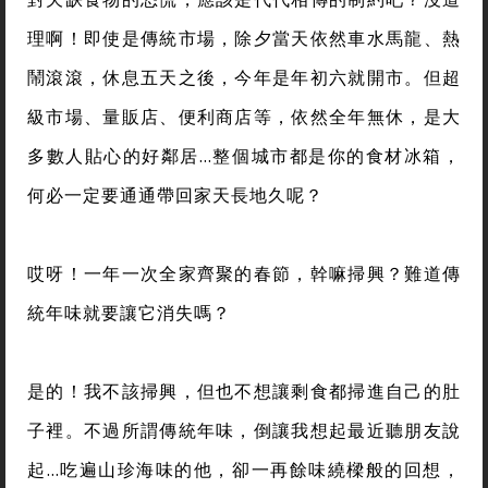
理啊！即使是傳統市場，除夕當天依然車水馬龍、熱
鬧滾滾，休息五天之後，今年是年初六就開市。但超
級市場、量販店、便利商店等，依然全年無休，是大
多數人貼心的好鄰居…整個城市都是你的食材冰箱，
何必一定要通通帶回家天長地久呢？
哎呀！一年一次全家齊聚的春節，幹嘛掃興？難道傳
統年味就要讓它消失嗎？
是的！我不該掃興，但也不想讓剩食都掃進自己的肚
子裡。不過所謂傳統年味，倒讓我想起最近聽朋友說
起…吃遍山珍海味的他，卻一再餘味繞樑般的回想，