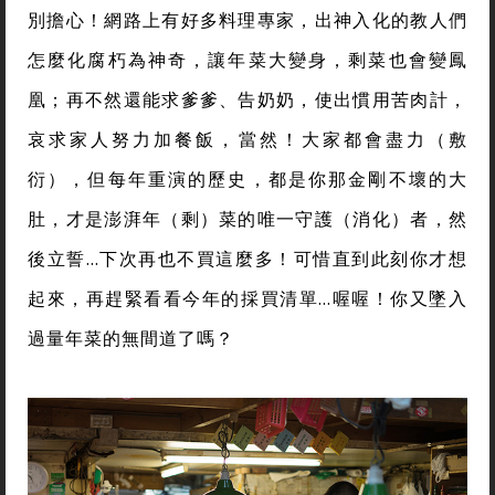
別擔心！網路上有好多料理專家，出神入化的教人們
怎麼化腐朽為神奇，讓年菜大變身，剩菜也會變鳳
凰；再不然還能求爹爹、告奶奶，使出慣用苦肉計，
哀求家人努力加餐飯，當然！大家都會盡力（敷
衍），但每年重演的歷史，都是你那金剛不壞的大
肚，才是澎湃年（剩）菜的唯一守護（消化）者，然
後立誓…下次再也不買這麼多！可惜直到此刻你才想
起來，再趕緊看看今年的採買清單…喔喔！你又墜入
過量年菜的無間道了嗎？