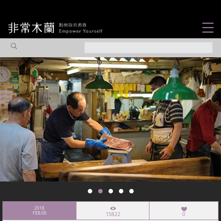
女力故事
觀點專欄
焦點企劃
社會企業
認識我們
2018
FEB 08
15822
0