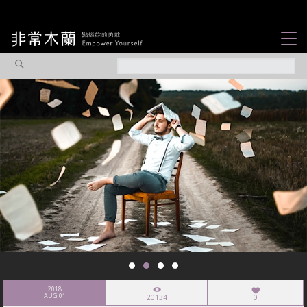
女力故事
觀點專欄
焦點企劃
社會企業
認識我們
2018
AUG 01
20134
0