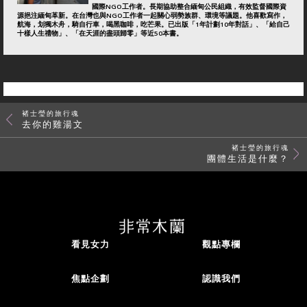
國際NGO工作者。長期協助整合緬甸公民組織，有效監督國際資
源挹注緬甸革新。在台灣也與NGO工作者一起關心弱勢族群、環境等議題。他喜歡寫作，
航海，划獨木舟，騎自行車，喝黑咖啡，吃芒果。已出版「1年計劃10年對話」、「給自己
十樣人生禮物」、「在天涯的盡頭歸零」等近50本書。
褚士瑩的旅行魂
去你的雞湯文
褚士瑩的旅行魂
團體生活是什麼？
看見女力
觀點專欄
焦點企劃
認識我們