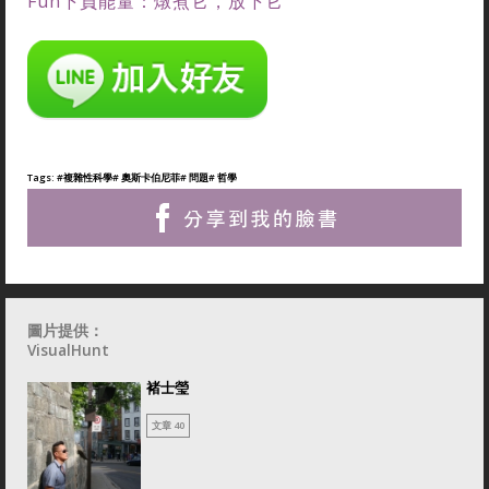
Fun下負能量：燉煮它，放下它
Tags:
#複雜性科學
# 奧斯卡伯尼菲
# 問題
# 哲學
圖片提供：
VisualHunt
褚士瑩
文章 40