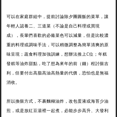
可以在家庭群組中，提前討論除夕團圓飯的菜單，讓
年輕人認養二、三道菜（不論是自己料理或買現
成），長輩們喜歡的必備菜色可以減量，但是比較濃
重的料理或調味手法，可以稍微調整為簡單清爽的原
味呈現；蔬食料理加強訓練，想辦法推上C位；年糕
發糕等油炸甜點，吃了想為來年的前（錢）程討個吉
利，但要付出高脂高油高熱量的代價，恐怕也是無福
消收。
所以換個方式，不裹麵糊油炸，改包蛋液或海苔少油
煎，或是放紅豆湯裡一起煮，必能步步高升、大發利