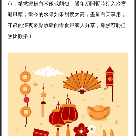
市；精緻澱粉白米飯或麵包，過年期間暫時打入冷宮
避風頭；當令的水果如果甜度太高，盡量白天享用；
守歲的深夜來點放肆的零食跟家人分享，雖然可恥但
無比歡樂！