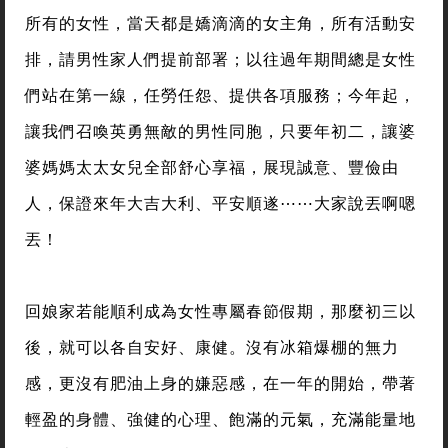
所有的女性，當天都是嬌滴滴的女主角，所有活動安
排，請男性家人們提前部署；以往過年期間總是女性
們站在第一線，任勞任怨、提供各項服務；今年起，
讓我們召喚英勇無敵的男性同胞，只要年初二，讓婆
婆媽媽太太女兒全部舒心享福，展現誠意、豐儉由
人，保證來年大吉大利、平安順遂⋯⋯大家說丟啊嗯
丟！
回娘家若能順利成為女性專屬春節假期，那麼初三以
後，就可以各自安好、康健。沒有冰箱爆棚的無力
感，更沒有肥油上身的嫌惡感，在一年的開始，帶著
輕盈的身體、強健的心理、飽滿的元氣，充滿能量地