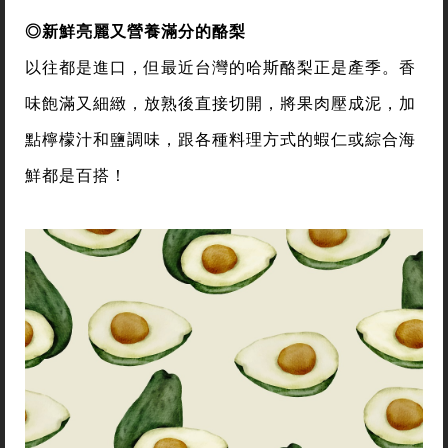
◎新鮮亮麗又營養滿分的酪梨
以往都是進口，但最近台灣的哈斯酪梨正是產季。香
味飽滿又細緻，放熟後直接切開，將果肉壓成泥，加
點檸檬汁和鹽調味，跟各種料理方式的蝦仁或綜合海
鮮都是百搭！