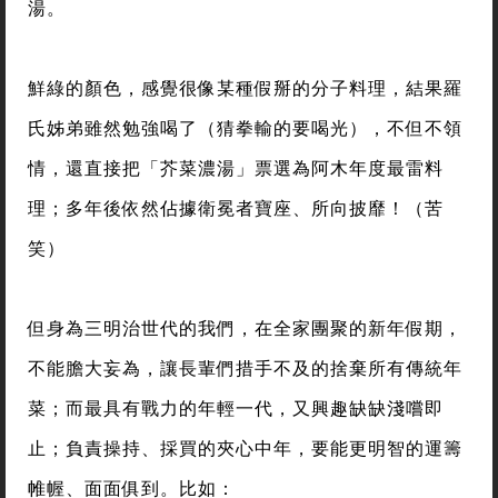
湯。
鮮綠的顏色，感覺很像某種假掰的分子料理，結果羅
氏姊弟雖然勉強喝了（猜拳輸的要喝光），不但不領
情，還直接把「芥菜濃湯」票選為阿木年度最雷料
理；多年後依然佔據衛冕者寶座、所向披靡！（苦
笑）
但身為三明治世代的我們，在全家團聚的新年假期，
不能膽大妄為，讓長輩們措手不及的捨棄所有傳統年
菜；而最具有戰力的年輕一代，又興趣缺缺淺嚐即
止；負責操持、採買的夾心中年，要能更明智的運籌
帷幄、面面俱到。比如：