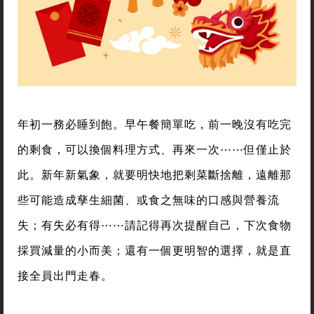
年初一務必睡到飽。早午餐簡單吃，前一晚沒有吃完
的剩食，可以換個料理方式、再來一次⋯⋯但僅止於
此。新年新氣象，就要明快地把剩菜斷捨離，遠離那
些可能造成孳生細菌、或食之無味的口感與營養流
失；有失必有得⋯⋯請記得再次提醒自己，下次食物
採買減量的小而美；還有一個更明智的選擇，就是直
接全員出門走春。