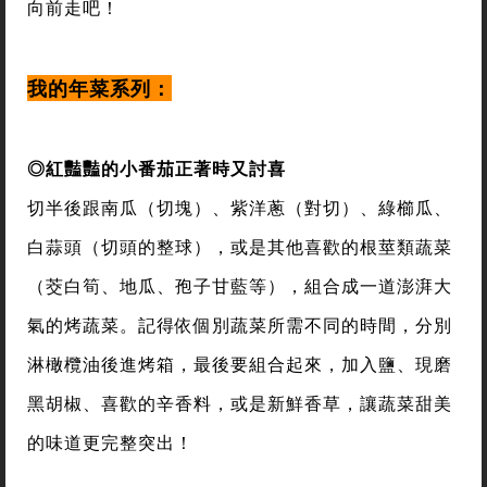
向前走吧！
我的年菜系列：
◎紅豔豔的小番茄正著時又討喜
切半後跟南瓜（切塊）、紫洋蔥（對切）、綠櫛瓜、
白蒜頭（切頭的整球），或是其他喜歡的根莖類蔬菜
（茭白筍、地瓜、孢子甘藍等），組合成一道澎湃大
氣的烤蔬菜。記得依個別蔬菜所需不同的時間，分別
淋橄欖油後進烤箱，最後要組合起來，加入鹽、現磨
黑胡椒、喜歡的辛香料，或是新鮮香草，讓蔬菜甜美
的味道更完整突出！