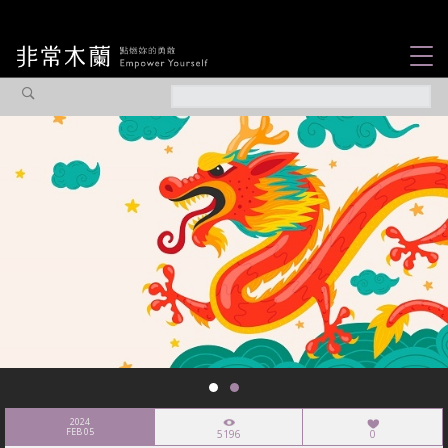
女力故事
觀點專欄
焦點企劃
社會企業
認識我們
2024
FEB 05
5196
0