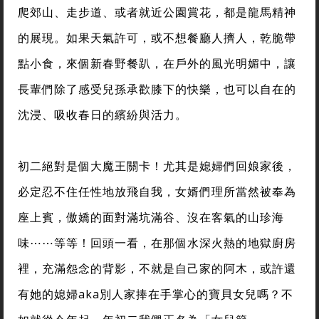
爬郊山、走步道、或者就近公園賞花，都是龍馬精神
的展現。如果天氣許可，或不想餐廳人擠人，乾脆帶
點小食，來個新春野餐趴，在戶外的風光明媚中，讓
長輩們除了感受兒孫承歡膝下的快樂，也可以自在的
沈浸、吸收春日的繽紛與活力。
初二絕對是個大魔王關卡！尤其是媳婦們回娘家後，
必定忍不住任性地放飛自我，女婿們理所當然被奉為
座上賓，傲嬌的面對滿坑滿谷、沒在客氣的山珍海
味⋯⋯等等！回頭一看，在那個水深火熱的地獄廚房
裡，充滿怨念的背影，不就是自己家的阿木，或許還
有她的媳婦aka別人家捧在手掌心的寶貝女兒嗎？不