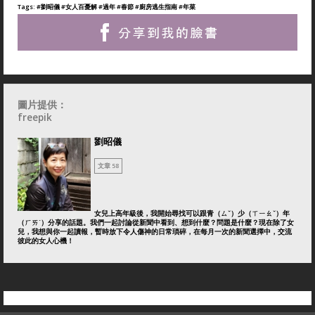
Tags:
#劉昭儀
#女人百憂解
#過年
#春節
#廚房逃生指南
#年菜
圖片提供：
freepik
劉昭儀
文章 58
女兒上高年級後，我開始尋找可以跟青（ㄙˇ）少（ㄒㄧㄠˇ）年
（ㄏㄞˊ）分享的話題。我們一起討論從新聞中看到、想到什麼？問題是什麼？現在除了女
兒，我想與你一起讀報，暫時放下令人傷神的日常瑣碎，在每月一次的新聞選擇中，交流
彼此的女人心機！