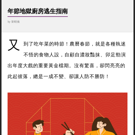
年節地獄廚房逃生指南
by
劉昭儀
又
到了吃年菜的時節！農曆春節，就是各種執迷
不悟的食物人設，自顧自濃妝豔抹、卯足勁演
出年度大戲的重要黃金檔期。沒有驚喜，卻閃亮亮的
此起彼落，總是一成不變、卻讓人防不勝防！