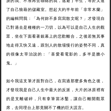
淚的我、不准再去聯絡的我，逃避了半生，等於又進
了自己狼藉的儲藏室。想起大約半年前「非常木蘭」
的編輯問我：「為何妳不多寫寫散文呢？」才發現自
己對過去是種種的一刀切，以為可以是自己人生的觀
眾，坐在下面看著銀幕上的悲歡離合，之後若無其事
地走得又快又遠，跟別人的散場慢行的姿勢不同，真
的很像太宰治說的：「喜愛看電影的，多半是膽小
鬼。」
如今我這支筆才面對自己，在寫過那麼多角色之後，
才發現我是自己人生中最大的反派，大片的冰原裡有
的是支離破碎，只有拿筆當冰鑿，讓自己離開觀眾
席，去同理台上那竟關不了機的巨大謊言。