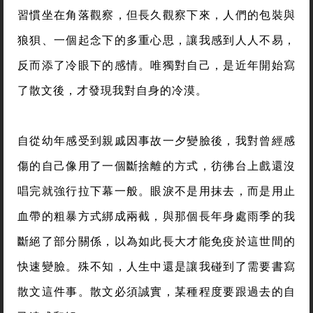
習慣坐在角落觀察，但長久觀察下來，人們的包裝與
狼狽、一個起念下的多重心思，讓我感到人人不易，
反而添了冷眼下的感情。唯獨對自己，是近年開始寫
了散文後，才發現我對自身的冷漠。
自從幼年感受到親戚因事故一夕變臉後，我對曾經感
傷的自己像用了一個斷捨離的方式，彷彿台上戲還沒
唱完就強行拉下幕一般。眼淚不是用抹去，而是用止
血帶的粗暴方式綁成兩截，與那個長年身處雨季的我
斷絕了部分關係，以為如此長大才能免疫於這世間的
快速變臉。殊不知，人生中還是讓我碰到了需要書寫
散文這件事。散文必須誠實，某種程度要跟過去的自