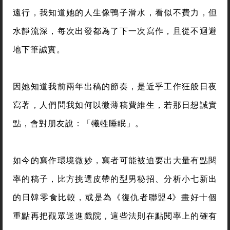
遠行，我知道她的人生像鴨子滑水，看似不費力，但
水靜流深，每次出發都為了下一次寫作，且從不迴避
地下筆誠實。
因她知道我前兩年出稿的節奏，是近乎工作狂般日夜
寫著，人們問我如何以微薄稿費維生，若那日想誠實
點，會對朋友說：「犧牲睡眠」。
如今的寫作環境微妙，寫者可能被迫要出大量有點閱
率的稿子，比方挑選皮帶的型男秘招、分析小七新出
的日韓零食比較，或是為《復仇者聯盟4》畫好十個
重點再把觀眾送進戲院，這些法則在點閱率上的確有