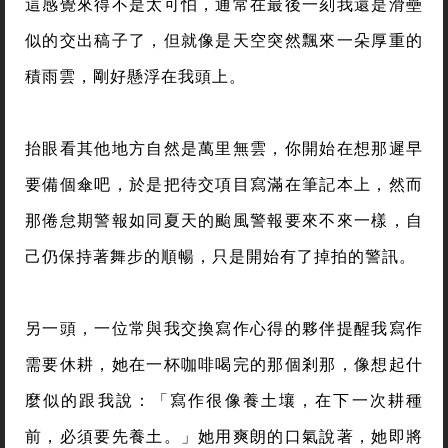
這感覺來得不是太可怕，通常在最後一刻我還是滑壘
似的交出稿子了，但就像是天空突然飄來一朵厚重的
積雨雲，剛好懸浮在我頭上。
抬眼看其他地方自然是萬里無雲，你開始在想那遲早
要備個傘吧，於是把待交項目寫滿在筆記本上，然而
那倦怠期警報如同夏天的颱風警報要來不來一樣，自
己仍保持著舞步的順暢，只是開始有了掉拍的警訊。
另一頭，一位常與我交換寫作心得的夥伴提醒我寫作
需要休耕，她在一杯咖啡喝完的那個剎那，像想起什
麼似的跟我說：「寫作很像養土壤，在下一次耕種
前，必須要先養土。」她用爽朗的口氣說著，她即將