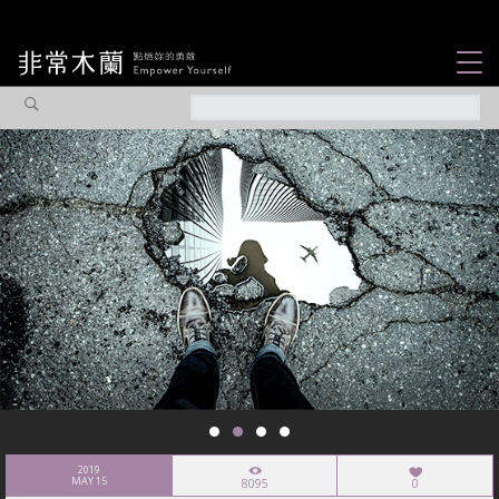
女力故事
觀點專欄
焦點企劃
社會企業
認識我們
2019
MAY 15
8095
0