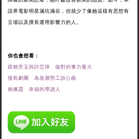
語界電影明星滿坑滿谷，但就少了像她這樣有思想有
立場以及擅長運用影響力的人。
你也會想看：
跟賴芳玉與許芯瑋 做對的事力量大
慢島劇團 為基層勞工訴心曲
賴佩霞 幸福的導讀人