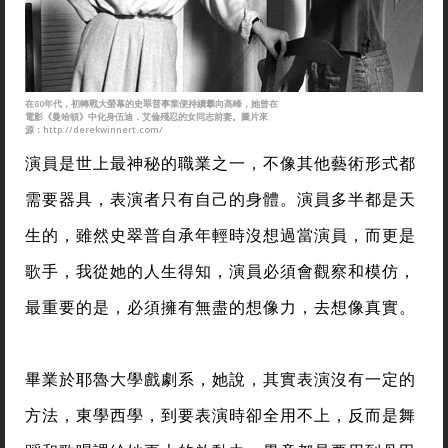
在80年代，初轉戰大螢幕的史翠普事業便持續攀向高峰，她曾在
電影《曼哈頓》中化身伍迪．艾倫殘忍的女同志前妻。圖片來
源：http://derekwinnert.com/
演員是世上最神秘的職業之一，不像其他藝術形式都
需要器具，表演者只有自己的身體。演員多半都是天
生的，雖然史翠普自承年輕時沒想過當演員，而更是
歌手，我從她的人生得知，演員必須會觀察和模仿，
最重要的是，必須擁有無盡的想像力，去想像真實。
畢業於耶魯大學戲劇系，她說，其實表演沒有一定的
方法，東學西學，到要表演時卻全用不上，反而是舞