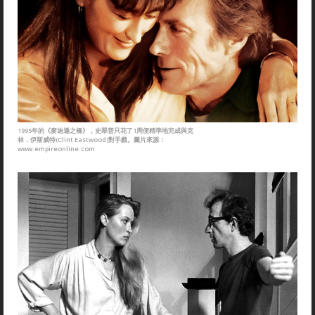
1995年的《麥迪遜之橋》，史翠普只花了1周便精準地完成與克
林．伊斯威特(Clint Eastwood)對手戲。圖片來源：
www.empireonline.com