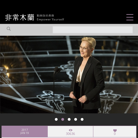
女力故事
觀點專欄
焦點企劃
社會企業
認識我們
2017
JAN 19
30636
0