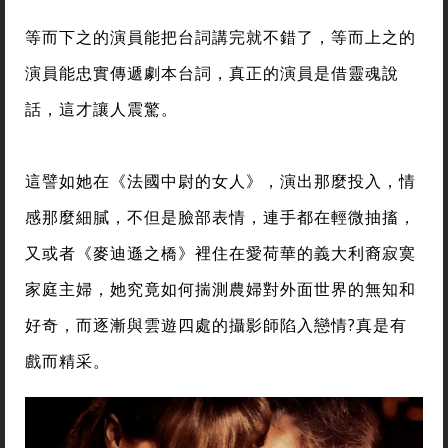
等而下之的演員能把台詞講完就不錯了，等而上之的
演員能忠實傳遞劇本台詞，真正的演員是借靈魂說
話，這才讓人震驚。
這譬如她在《法國中尉的女人》，演出那麼投入，情
感那麼細膩，不但是臉部表情，連手都在輕微抽搐，
又或者《麥迪遜之橋》裡住在愛荷華的義大利裔寂寞
家庭主婦，她究竟如何揣測農婦對外面世界的無知和
好奇，而逐漸與雲遊四處的攝影師陷入戀情?真是有
戲而精采。