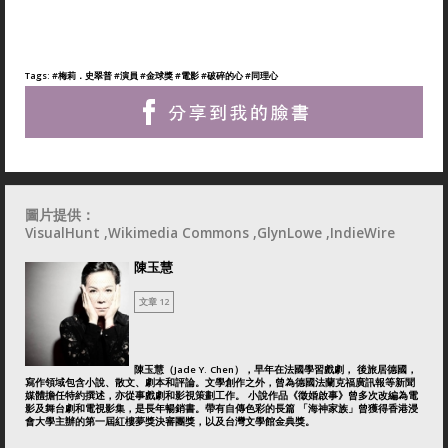
Tags:
#梅莉．史翠普
#演員
#金球獎
#電影
#破碎的心
#同理心
圖片提供：
VisualHunt ,Wikimedia Commons ,GlynLowe ,IndieWire
陳玉慧
文章 12
陳玉慧（Jade Y. Chen），早年在法國學習戲劇， 後旅居德國，
寫作領域包含小說、散文、劇本和評論。文學創作之外，曾為德國法蘭克福廣訊報等新聞
媒體擔任特約撰述，亦從事戲劇和影視策劃工作。 小說作品《徵婚啟事》曾多次改編為電
影及舞台劇和電視影集，是長年暢銷書。帶有自傳色彩的長篇 「海神家族」曾獲得香港浸
會大學主辦的第一屆紅樓夢獎決審團獎，以及台灣文學館金典獎。