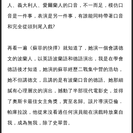
人、義大利人、愛爾蘭人的口音，不一而足，模仿口
音是一件事，表演是另一件事，有誰能同時帶著口音
和完全從頭到尾入戲?
再看一遍《蘇菲的抉擇》就知道了，她演一個會講德
文的波蘭人，以英語波蘭語和德語演出，我是在學會
德語後才知道，她演的蘇菲經歷二戰集中營的浩劫，
她不但講德文，且講的是有波蘭口音的德語。她那細
膩有心理層次的演出，撼動了半部現代電影史，並得
了奧斯卡最佳女主角獎，實至名歸。該片導演亞倫．
帕庫拉說，他從來沒看過任何演員能在演戲時放棄自
我，成為無我，除了史翠普。