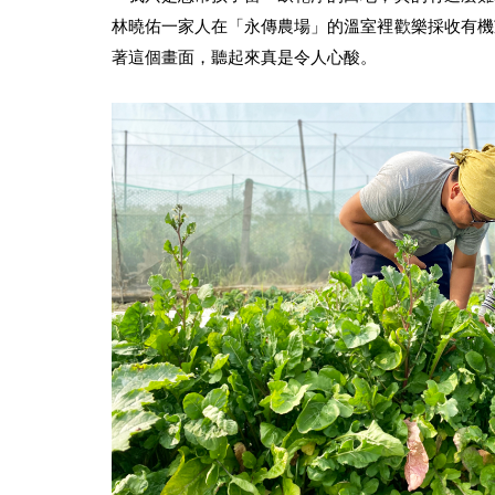
林曉佑一家人在「永傳農場」的溫室裡歡樂採收有機
著這個畫面，聽起來真是令人心酸。