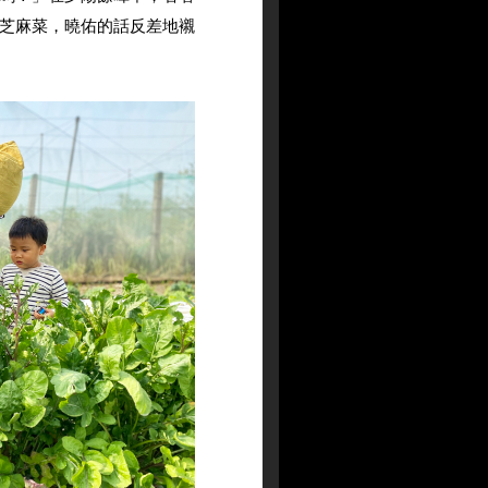
芝麻菜，曉佑的話反差地襯