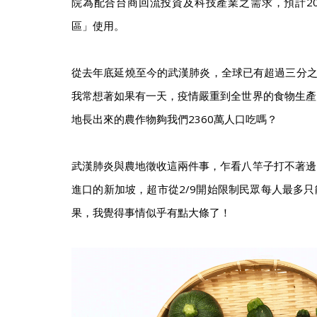
院為配合台商回流投資及科技產業之需求，預計20
區」使用。
從去年底延燒至今的武漢肺炎，全球已有超過三分之
我常想著如果有一天，疫情嚴重到全世界的食物生產
地長出來的農作物夠我們2360萬人口吃嗎？
武漢肺炎與農地徵收這兩件事，乍看八竿子打不著邊
進口的新加坡，超市從2/9開始限制民眾每人最多
果，我覺得事情似乎有點大條了！