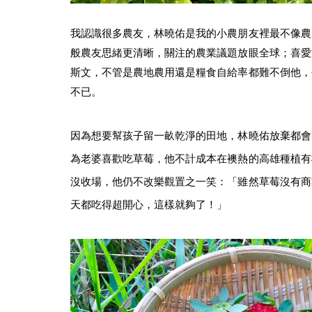
我認識很多農友，林曉佑是我的小農朋友裡最不像農
般農友思緒更清晰，關注的農業議題放眼全球；喜愛
斯文，不管是農地農用還是糧食自給率都難不倒他，
不已。
因為想要幫孩子留一畝乾淨的田地，林曉佑放棄都會
為老婆喜歡吃草莓，他不計成本在襖熱的高雄種植有
沒收場，他仍不改樂觀置之一笑：「雖然草莓沒有商
天都吃得超開心，這樣就夠了！」