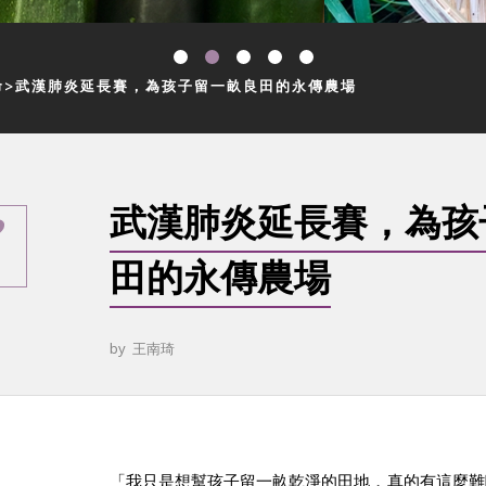
命
武漢肺炎延長賽，為孩子留一畝良田的永傳農場
武漢肺炎延長賽，為孩
田的永傳農場
by
王南琦
「我只是想幫孩子留一畝乾淨的田地，真的有這麼難