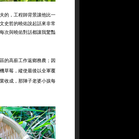
夫的，工程師背景讓他比一
文史哲的曉佑說起話來非常
每次與曉佑對話都讓我驚豔
區的高薪工作返鄉務農；因
機草莓，縱使最後以全軍覆
業收成，那陣子老婆小孩每