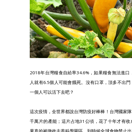
2018年台灣糧食自給率34.6%，如果糧食無法進
人就有6.5個人可能會餓死。沒有口罩，頂多不出
一個人可以活下去吧？
這次疫情，全世界都說台灣防疫好棒棒！台灣國家隊
千萬片的產能；這片占地31公頃，花了十年才有收
果真的被徵收去蓋科學園區，到時候全球食物禁止出