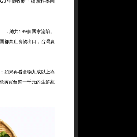
23年徵收給「橋頭科學園
二，總共199個國家淪陷。
國都禁止食物出口，台灣農
；如果再看食物九成以上靠
只能購買台幣一千元的生鮮蔬