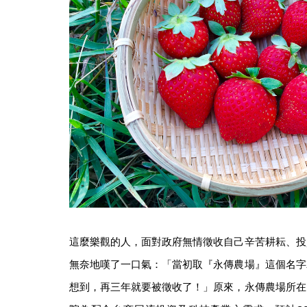
這麼樂觀的人，面對政府無情徵收自己辛苦耕耘、投
無奈地嘆了一口氣：「當初取『永傳農場』這個名字
想到，再三年就要被徵收了！」原來，永傳農場所在