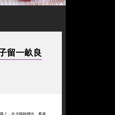
子留一畝良
嗎？」在夕陽餘暉中，看著