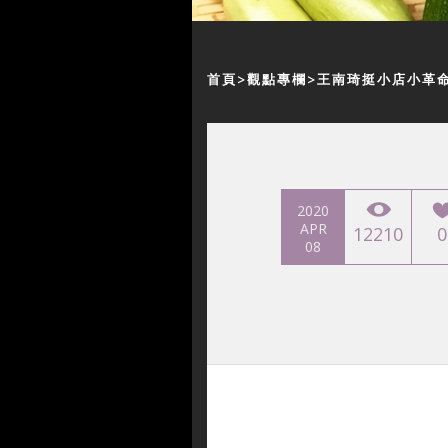
首頁
觀點專欄
王南琦挺小店小革
2020
APR
12210
0
08