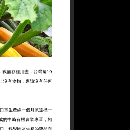
口，戰備存糧用盡，台灣每10
門；沒有食物，應該沒有任何
口罩生產線一個月就達標一
成的中崎有機農業專區，如
口，科學園區生產的液晶面