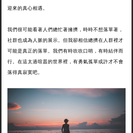
迎來的真心相遇。
我們很可能看著人們總忙著擁擠，時時不想落單著，
社群也成為人脈的展示。但我卻相信總擠在人群裡才
可能是真正的落單。我們有時吹吹口哨，有時結伴而
行。在這太過喧囂的世界裡，有勇氣孤單或許才不會
落得真寂寞吧。