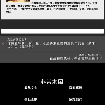
在娛樂線工作二十年，持續觀察樂壇動態與採訪樂界人士。曾擔
任金曲獎、海洋音樂祭評審等，文化評論與專欄文字散見於《中國時報》、《GQ》、
《VOGUE》、MTV中文音樂網等媒體。著有《反派的力量》，對閱讀、音樂、電影有獨到
見解。
馬欣的異想世界
你要夏蟬的一瞬一生，還是要無止盡的漫長？我看《願未
央》與《我記得》
馬欣的異想世界
在瘋狂時代裡，學會安靜地過活
看見女力
觀點專欄
焦點企劃
認識我們