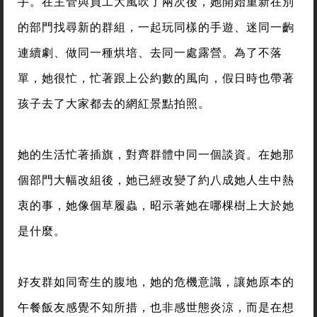
手。在主管與員工大風吹了兩次後，她開始重新在別
的部門找尋新的群組，一起玩同樣的手遊、迷同一齣
連續劇、做同一種烘培、去同一處露營。為了不落
單，她很忙，忙著跟上公約數的風向，假日時也帶著
孩子去了大家都去的網紅景點拍照。
她的生活忙著插旗，對齊群體中同一個談資。在她那
個部門大幅改組後，她已經改變了約八成她人生中熱
衷的事，她像個草履蟲，昭示著她在哪棵樹上大於她
是什麼。
好友群如同寄生的腹地，她的危機意識，讓她原本的
午餐飯友感覺不知所措，也非感世態炎涼，而是在想