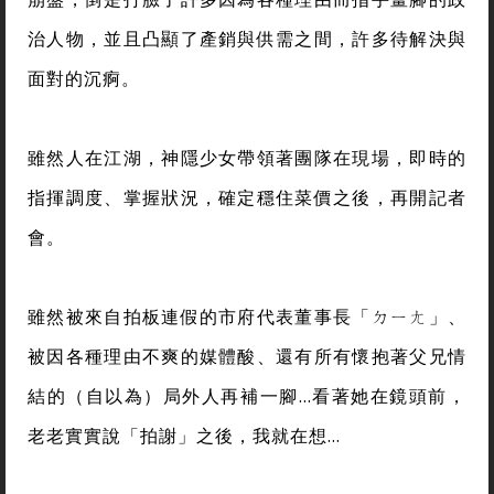
治人物，並且凸顯了產銷與供需之間，許多待解決與
面對的沉痾。
雖然人在江湖，神隱少女帶領著團隊在現場，即時的
指揮調度、掌握狀況，確定穩住菜價之後，再開記者
會。
雖然被來自拍板連假的市府代表董事長「ㄉㄧㄤ」、
被因各種理由不爽的媒體酸、還有所有懷抱著父兄情
結的（自以為）局外人再補一腳…看著她在鏡頭前，
老老實實說「拍謝」之後，我就在想…