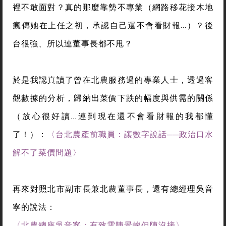
裡不敢面對？真的那麼靠勢不專業（網路移花接木地
瘋傳她在上任之初，承認自己還不會看財報…）？後
台很強、所以連董事長都不甩？
於是我認真讀了曾在北農服務過的專業人士，透過客
觀數據的分析，歸納出菜價下跌的幅度與供需的關係
（放心很好讀…連到現在還不會看財報的我都懂
了！）：
〈台北農產前職員：讓數字說話──政治口水
解不了菜價問題〉
再來對照北市副市長兼北農董事長，還有總經理吳音
寧的說法：
〈北農總座吳音寧：有致電陳景峻但陳沒接〉