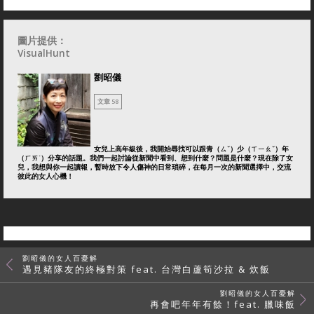
圖片提供：
VisualHunt
劉昭儀
文章 58
女兒上高年級後，我開始尋找可以跟青（ㄙˇ）少（ㄒㄧㄠˇ）年
（ㄏㄞˊ）分享的話題。我們一起討論從新聞中看到、想到什麼？問題是什麼？現在除了女
兒，我想與你一起讀報，暫時放下令人傷神的日常瑣碎，在每月一次的新聞選擇中，交流
彼此的女人心機！
劉昭儀的女人百憂解
遇見豬隊友的終極對策 feat. 台灣白蘆筍沙拉 & 炊飯
劉昭儀的女人百憂解
再會吧年年有餘！feat. 臘味飯