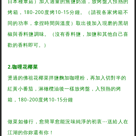
日本種蕈菇）加入適量的無鹽奶油，放烤盤入預熱的
烤箱，180-200度烤10-15分鐘。（請視各家烤箱不
同的功率，拿捏時間與溫度）取出後加入現磨的黑胡
椒與香料鹽調味。（沒有香料鹽，加鹽和其他自己喜
歡的香料即可。）
2.咖哩花椰菜
燙過的佛祖花椰菜拌鹽麴加咖哩粉，再加入切對半的
紅黃小番茄，淋橄欖油後一樣放烤盤，入預熱的烤
箱，180-200度烤10-15分鐘
做菜如修行，愈簡單愈能況味純淨的初衷⋯送給人在
江湖的你妳還有你！