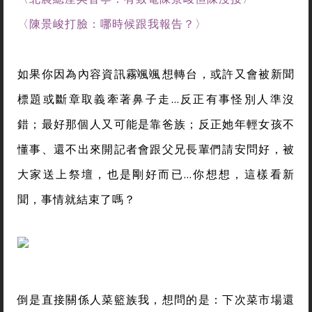
〈陳景峻打臉：哪時候跟我報告？〉
如果你因為內容資訊霧颯颯想轉台，或許又會被新聞
標題或斷章取義牽著鼻子走…反正有事怪別人準沒
錯；最好那個人又可能是靠爸族；反正她年輕女孩不
懂事、還不出來開記者會跟父兄長輩們請安問好，被
大家送上祭壇，也是剛好而已…你想想，這樣看新
聞，事情就結束了嗎？
倒是直接關係人菜籃族我，想問的是：下次菜市場還