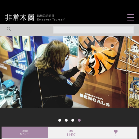
女力故事
觀點專欄
焦點企劃
社會企業
認識我們
2018
MAR 21
11497
0