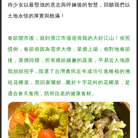
待少女以最堅強的意志與焠鍊後的智慧，回饋我們以
土地永恆的厚實與飽滿！
春節開市後，就到濱江市場巡視我的大好江山！依照
慣例，春節前因為需求大增，菜價上揚，相對地春節
後，菜價回穩，所有繽紛嬌嫩的蔬菜，平易近人地跟
我頻頻招手…我選了台灣農民近年成功引進種植的佛
祖花椰菜，買回家嚐鮮…屬於十字花科的花椰菜，是
適合春天食用，防癌抗老的健康食材。