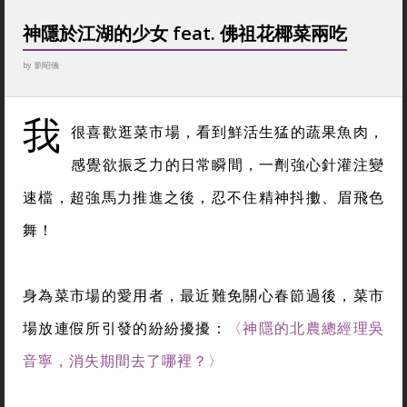
神隱於江湖的少女 feat. 佛祖花椰菜兩吃
by
劉昭儀
我
很喜歡逛菜市場，看到鮮活生猛的蔬果魚肉，
感覺欲振乏力的日常瞬間，一劑強心針灌注變
速檔，超強馬力推進之後，忍不住精神抖擻、眉飛色
舞！
身為菜市場的愛用者，最近難免關心春節過後，菜市
場放連假所引發的紛紛擾擾：
〈神隱的北農總經理吳
音寧，消失期間去了哪裡？〉