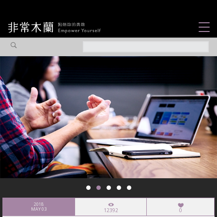
女力故事
觀點專欄
焦點企劃
社會企業
認識我們
2018
MAY 03
12392
0