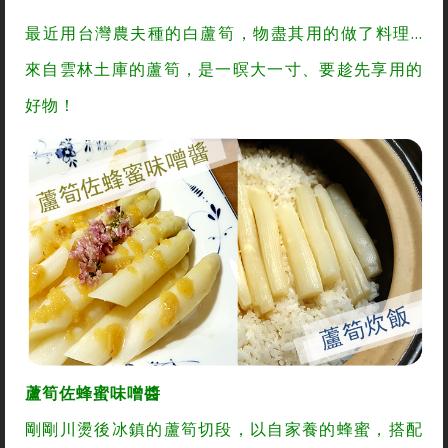
最近用台灣農夫種的白蘆筍，物盡其用的做了料理…
來自雲林土庫的蘆筍，是一暝大一寸、要趁先享用的
好物！
蘆筍佐蜂蜜味噌醬
剛剛川燙後冰鎮的蘆筍切段，以自家養的蜂蜜，搭配