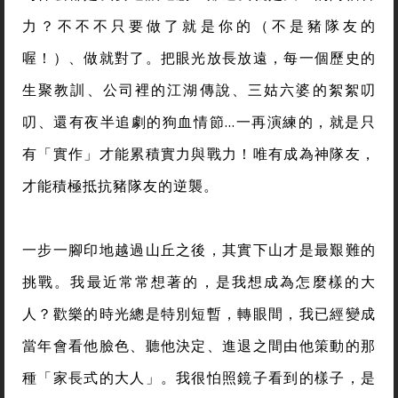
力？不不不只要做了就是你的（不是豬隊友的
喔！）、做就對了。把眼光放長放遠，每一個歷史的
生聚教訓、公司裡的江湖傳說、三姑六婆的絮絮叨
叨、還有夜半追劇的狗血情節…一再演練的，就是只
有「實作」才能累積實力與戰力！唯有成為神隊友，
才能積極抵抗豬隊友的逆襲。
一步一腳印地越過山丘之後，其實下山才是最艱難的
挑戰。我最近常常想著的，是我想成為怎麼樣的大
人？歡樂的時光總是特別短暫，轉眼間，我已經變成
當年會看他臉色、聽他決定、進退之間由他策動的那
種「家長式的大人」。我很怕照鏡子看到的樣子，是