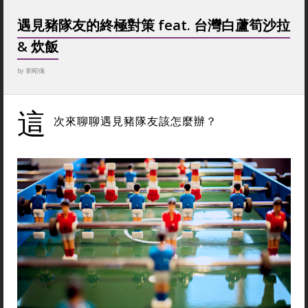
遇見豬隊友的終極對策 feat. 台灣白蘆筍沙拉
& 炊飯
by
劉昭儀
這
次來聊聊遇見豬隊友該怎麼辦？