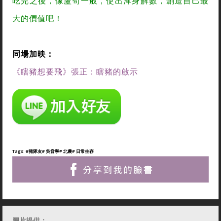
吃完之後，像蘆筍一般，使出渾身解數，創造自己最
大的價值吧！
同場加映：
《瞎豬想要飛》張正：瞎豬的啟示
Tags:
#豬隊友
# 吳音寧
# 北農
# 日常生存
圖片提供：