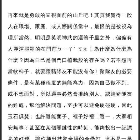
再來就是勇敢的直視面前的山丘吧！其實我覺得一般
人在職場、家庭、或人際關係當中，最恨的是被視為
理所當然。明明是英明神武的運籌千里之外，偏偏有
人渾渾噩噩的在門前ㄅㄧㄚˋ ㄎㄤ！為什麼為什麼為
什麼？因為自己是個門口植栽般的存在嗎？若不想再
當軟柿子，就要讓豬隊友不能沒有你！豬隊友的必要
條件，是有某種程度的無能為力。因為自己做不到、
或不想面對，所以遇事必然會推給別人。認清豬隊友
的難處，幫他解決問題，至少可以避免硬碰硬，因此
玉石俱焚；也許還能面子、裡子好禮二選一，大家相
安無事；甚至在某個關鍵性的時刻，能夠投出一記漂
亮的好球，讓你揮出技驚全場的全壘打…這不是一早