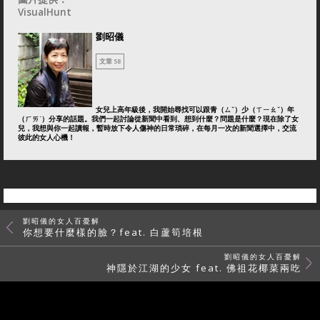
VisualHunt
劉昭儀
文章 58
女兒上高年級後，我開始尋找可以跟青（ㄙˇ）少（ㄒㄧㄠˇ）年
（ㄏㄞˊ）分享的話題。我們一起討論從新聞中看到、想到什麼？問題是什麼？現在除了女
兒，我想與你一起讀報，暫時放下令人傷神的日常瑣碎，在每月一次的新聞選擇中，交流
彼此的女人心機！
劉昭儀的女人百憂解
你想要什麼樣的臉？feat. 白蘆筍培根
劉昭儀的女人百憂解
神隱於江湖的少女 feat. 佛祖花椰菜兩吃