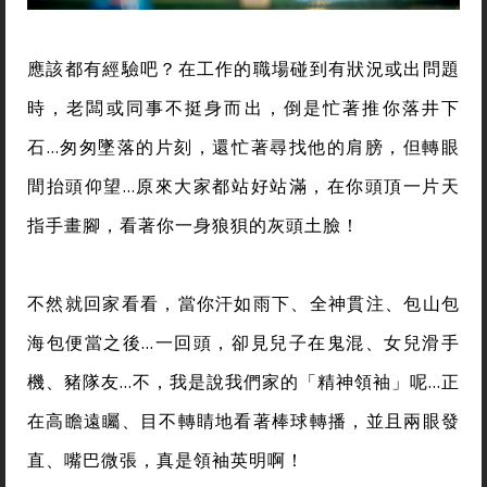
應該都有經驗吧？在工作的職場碰到有狀況或出問題
時，老闆或同事不挺身而出，倒是忙著推你落井下
石…匆匆墜落的片刻，還忙著尋找他的肩膀，但轉眼
間抬頭仰望…原來大家都站好站滿，在你頭頂一片天
指手畫腳，看著你一身狼狽的灰頭土臉！
不然就回家看看，當你汗如雨下、全神貫注、包山包
海包便當之後…一回頭，卻見兒子在鬼混、女兒滑手
機、豬隊友…不，我是說我們家的「精神領袖」呢…正
在高瞻遠矚、目不轉睛地看著棒球轉播，並且兩眼發
直、嘴巴微張，真是領袖英明啊！