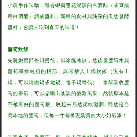
小農手作味噌，還有蝦夷蔥花浸漬的白酒醋（或直接
用白酒醋）調成醬料，新鮮的食材與純淨的天然發酵
醬料，會讓人吃到春天的味道！
蘆筍炊飯
先將嫩莖部份川燙後，以冰塊冰鎮，然後燙蘆筍水與
蘆筍纖維較粗的根部，與米放入土鍋炊飯（沒有土
鍋，可以鑄鐵鍋或電鍋、電子鍋替代），米飯吸收蘆
筍的香氣，可以品嚐出淡淡的優雅風采，然後原本是
不被看好的蘆筍根，咬起來居然柔軟濕潤…雖然是台
灣本地的蘆筍，但每一寸都呈現嬌貴的大小姐氣派！