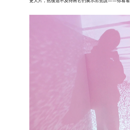
更大片，然後迫不及待將它們展示出去說——你看看