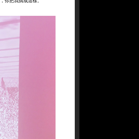
，你把我搞成這樣。