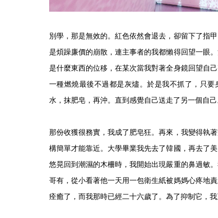
別學，那是無效的。紅色依然會退去，卻留下了指甲
是煩躁廉價的崩散，連主事者的我都懶得回望一眼。
是什麼東西的位移，在某次當我對著全身鏡回望自己
一種燃燒最後不過都是灰燼。於是我不抓了，只要
水，抹肥皂，再沖。直到感覺自己送走了另一個自己
那份收獲很務實，我成了肥皂狂。再來，我變得執著
構簡單才能靠近。大學畢業我先去了韓國，再去了美
悠晃回到潮濕的木柵時，我開始出現嚴重的鼻過敏。
哥有，從小看著他一天用一包衛生紙被媽媽心疼地責
痊癒了，而我那時已經二十六歲了。為了抑制它，我