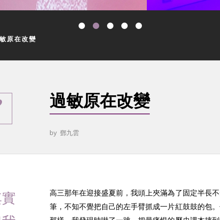
敏原在改變
過敏原在改變
by
鄧九雲
高三那年在迎接盛夏前，我頭上夾滿為了固定半長不
其實
筆，不知不覺把自己的左手臂抓成一片紅鼓鼓的包。
那樣。我發現時嚇了一跳，把最痛恨的歷史課本摔到