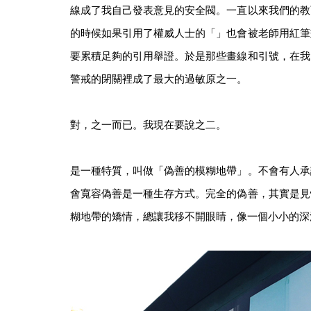
線成了我自己發表意見的安全閥。一直以來我們的教
的時候如果引用了權威人士的「」也會被老師用紅筆
要累積足夠的引用舉證。於是那些畫線和引號，在我
警戒的閉關裡成了最大的過敏原之一。
對，之一而已。我現在要說之二。
是一種特質，叫做「偽善的模糊地帶」。不會有人承
會寬容偽善是一種生存方式。完全的偽善，其實是見
糊地帶的矯情，總讓我移不開眼睛，像一個小小的深