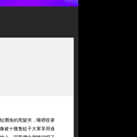
短瀏海的黑髮夾，嘴裡咬著
像被十幾隻蚊子大軍享用過
地上，同學們全都轉頭瞪了