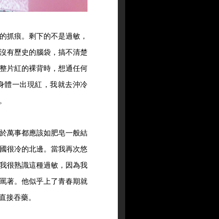
的抓痕。剩下的不是過敏，
沒有歷史的腦袋，搞不清楚
整片紅的裸背時，想通任何
身體一出現紅，我就去沖冷
。
於萬事都應該如肥皂一般結
國很冷的北邊。當我再次悠
我很熟識這種過敏，因為我
罵著。他似乎上了青春期就
直接吞藥。