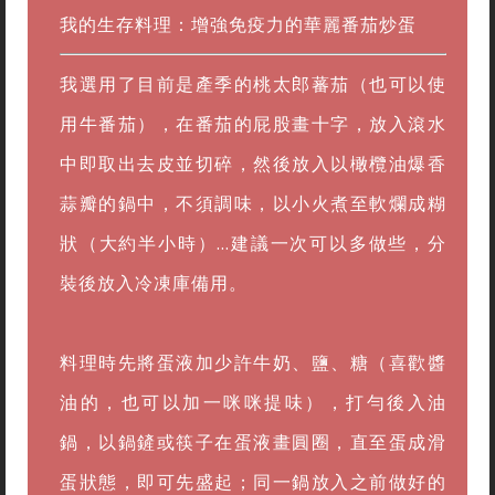
我的生存料理：增強免疫力的華麗番茄炒蛋
我選用了目前是產季的桃太郎蕃茄（也可以使
用牛番茄），在番茄的屁股畫十字，放入滾水
中即取出去皮並切碎，然後放入以橄欖油爆香
蒜瓣的鍋中，不須調味，以小火煮至軟爛成糊
狀（大約半小時）...建議一次可以多做些，分
裝後放入冷凍庫備用。
料理時先將蛋液加少許牛奶、鹽、糖（喜歡醬
油的，也可以加一咪咪提味），打勻後入油
鍋，以鍋鏟或筷子在蛋液畫圓圈，直至蛋成滑
蛋狀態，即可先盛起；同一鍋放入之前做好的