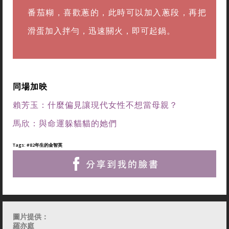
番茄糊，喜歡蔥的，此時可以加入蔥段，再把
滑蛋加入拌勻，迅速關火，即可起鍋
。
同場加映
賴芳玉：什麼偏見讓現代女性不想當母親？
馬欣：與命運躲貓貓的她們
Tags:
#82年生的金智英
圖片提供：
羅亦庭