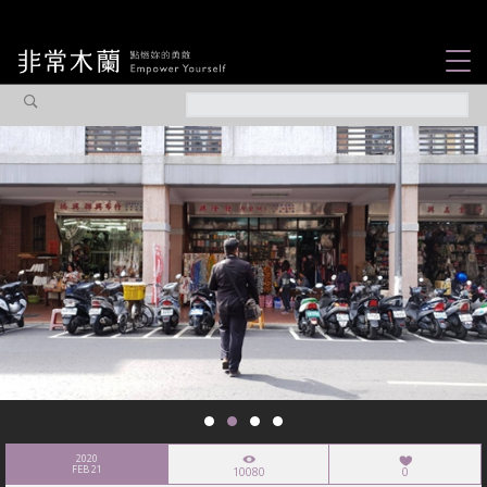
女力故事
觀點專欄
焦點企劃
社會企業
認識我們
2020
FEB 21
10080
0