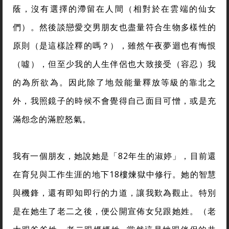
蔭，沒有選擇的滯留在人間（相對於在雲端的仙女
們）。然後談戀愛交男朋友也盡量符合生物多樣性的
原則（是這樣詮釋的嗎？），雖然午夜夢迴也有悔恨
（噓），但至少我的人生伴侶也大致接受（容忍）我
的為所欲為。因此除了地殼能量釋放等級的靠北之
外，我照鏡子的時候不會覺得自己面目可憎，或是充
滿怨念的滿腔怒氣。
我有一個朋友，她說她是「82年生的淑婷」，目前還
在育兒與工作生涯的地下18樓煉獄中修行。她的智慧
與機鋒，還有即知即行的力道，讓我歎為觀止。特別
是在她生了老二之後，便公開宣佈女兒跟她姓。（老