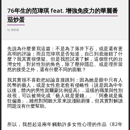
76年生的范瑋琪 feat. 增強免疫力的華麗番
茄炒蛋
by
劉昭儀
先說為什麼要寫這篇：不是為了落井下石，或是還有更
高明的評論；而且范瑋琪是否知道，自己到底做錯了什
麼？我其實很懷疑。但是我想試著了解，這個世代的台
灣女性，對於性別的角色，除了壓抑隱忍、或是理所當
然的接受之外，還有什麼不同的面貌？
我其實很不喜歡把結論直接跳到：因為她是眼中只有人
民幣的藝人，或是女性愈老愈有侵略性（說是因為中年
以後，體內的男性賀爾蒙比例提高）…這樣的職業與性別
歧視，可以被簡化成「藝人就是愛錢」、「阿桑就是瘋
狂偏激」…雖然對閱聽大眾來說淺顯易懂，但其實對解讀
問題沒有什麼幫助。
所以，我想起這兩年觸動許多女性心理的作品《82年