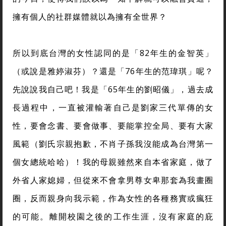
擁有個人的社群媒體就以為擁有全世界？
所以到底台灣的女性認同的是「82年生的金智英」
（或說是雅婷淑芬）？還是「76年生的范瑋琪」呢？
先說說我自己吧！我是「65年生的劉昭儀」，過去成
長過程中，一直被灌輸著自己是劉家三代單傳的女
性，要會念書、要會做事、要能掌控全局、要有大家
風範（劉氏宗親抱歉，不肖子孫我沒能成為台灣第一
個女總統哈哈）！我的母親雖然來自本省家庭，做了
外省人家媳婦，但從來不會拿男尊女卑那套為我畫圈
圈，反而親身向我示範，作為女性的各種務實或瘋狂
的可能。離開校園之後的工作生涯，沒有家庭的庇