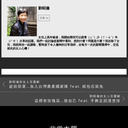
劉昭儀
文章 58
女兒上高年級後，我開始尋找可以跟青（ㄙˇ）少（ㄒㄧㄠˇ）年
（ㄏㄞˊ）分享的話題。我們一起討論從新聞中看到、想到什麼？問題是什麼？現在除了女
兒，我想與你一起讀報，暫時放下令人傷神的日常瑣碎，在每月一次的新聞選擇中，交流
彼此的女人心機！
劉昭儀的女人百憂解
超前部署…加入台灣農產國家隊 feat. 紙包石斑魚
劉昭儀的女人百憂解
這裡有玫瑰花…致自己 feat. 手舞足蹈漢堡排