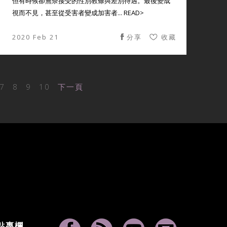
但有時候卻無奈接受的性別教條與差別待遇。最後變成
視而不見，甚至從受害者變成加害者... READ>
2020 Feb 21
分享
收藏
7
8
9
10
下一頁
點專欄