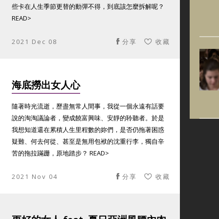
些卡在人生季節更替的動彈不得，到底該怎麼拆解呢？
READ>
2021 Dec 08
分享
收藏
海底撈出女人心
隨著時光流逝，歷盡無常人間事，我從一個永遠有話要
說的淘淘議論者，變成饒富興味、安靜的聆聽者。於是
我想知道還在累積人生里程數的妳們，是否仍拖著困惑
疑難、何去何從、甚至是無用包袱的沈重行李，獨自辛
苦的拖拉蹣跚，原地踏步？ READ>
2021 Nov 04
分享
收藏