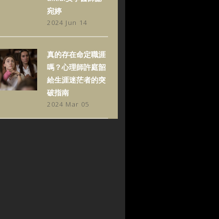
宛婷
2024 Jun 14
真的存在命定職涯
嗎？心理師許庭韶
給生涯迷茫者的突
破指南
2024 Mar 05