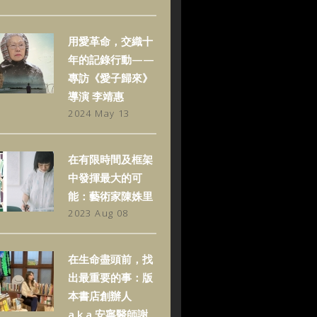
用愛革命，交織十
年的記錄行動——
專訪《愛子歸來》
導演 李靖惠
2024 May 13
在有限時間及框架
中發揮最大的可
能：藝術家陳姝里
2023 Aug 08
在生命盡頭前，找
出最重要的事：版
本書店創辦人
a.k.a.安寧醫師謝