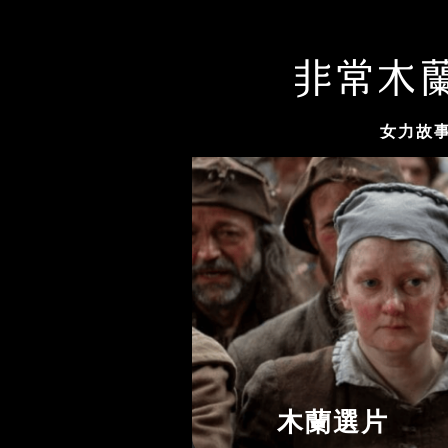
女力故
木蘭選片