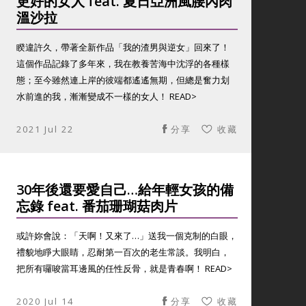
更好的女人 feat. 夏日亞洲風腰內肉
溫沙拉
睽違許久，帶著全新作品「我的渣男與逆女」回來了！
這個作品記錄了多年來，我在教養苦海中沈浮的各種樣
態；至今雖然連上岸的彼端都遙遙無期，但總是奮力划
水前進的我，漸漸變成不一樣的女人！ READ>
2021 Jul 22
分享
收藏
30年後還要愛自己…給年輕女孩的備
忘錄 feat. 番茄珊瑚菇肉片
或許妳會說：「天啊！又來了…」送我一個克制的白眼，
禮貌地睜大眼睛，忍耐第一百次的老生常談。我明白，
把所有囉唆當耳邊風的任性反骨，就是青春啊！ READ>
2020 Jul 14
分享
收藏