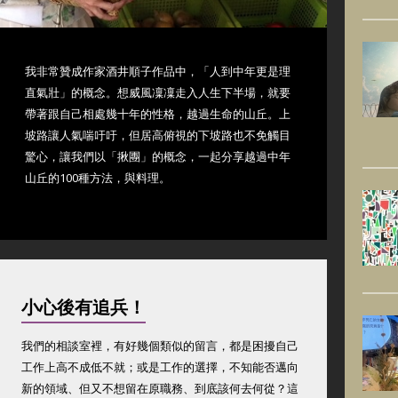
我非常贊成作家酒井順子作品中，「人到中年更是理
直氣壯」的概念。想威風凜凜走入人生下半場，就要
帶著跟自己相處幾十年的性格，越過生命的山丘。上
坡路讓人氣喘吁吁，但居高俯視的下坡路也不免觸目
驚心，讓我們以「揪團」的概念，一起分享越過中年
山丘的100種方法，與料理。
小心後有追兵！
我們的相談室裡，有好幾個類似的留言，都是困擾自己
工作上高不成低不就；或是工作的選擇，不知能否邁向
新的領域、但又不想留在原職務、到底該何去何從？這