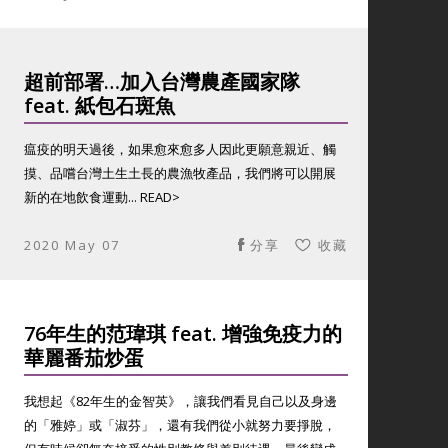
超前部署…加入台灣農產國家隊
feat. 紙包石斑魚
瘟疫的明天過後，如果愈來愈多人因此更願意親近、觸
摸、品嚐台灣土生土長的農漁牧產品，我們將可以開展
新的在地飲食運動... READ>
2020 May 07
分享
收藏
76年生的范瑋琪 feat. 增強免疫力的
華麗番茄炒蛋
我想起《82年生的金智英》，讓我們看見自己以及身邊
的「雅婷」或「淑芬」，還有我們從小就努力要掙脫，