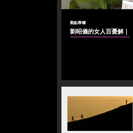
觀點專欄
劉昭儀的女人百憂解
｜