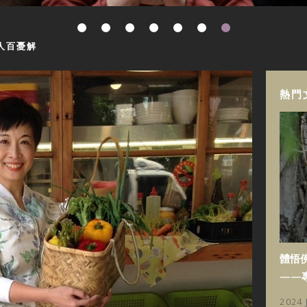
人百憂解
熱門
體悟
——
2024 