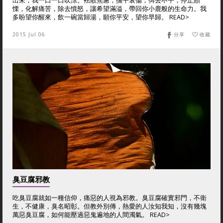
出來，我一口一口吹涼。袪散焦慮，撫平哀傷，弭去不平，停止顫
慄，化解痛苦，除去憤怒，讓希望滿溢，帶回你小鹿般的生命力。我
多盼望你醒來，飲一碗當歸湯，願你平安，望你早歸。 READ>
2015 Jul 06
分享
收藏
臭豆腐邪教
吃臭豆腐就如一種信仰，痛惡的人視為邪教。臭豆腐確實邪門，不衛
生，不健康，臭名昭彰。但教外別傳，熱愛的人汝知我知，沒有幾塊
萬惡臭豆腐，如何能壓過惡鬼遍地的人間濁氣。 READ>