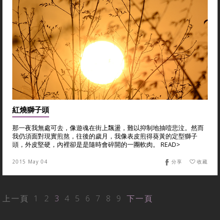
紅燒獅子頭
那一夜我無處可去，像遊魂在街上飄盪，難以抑制地抽噎悲泣。然而
我仍須面對現實煎熬，往後的歲月，我像表皮煎得葵黃的定型獅子
頭，外皮堅硬，內裡卻是是隨時會碎開的一團軟肉。 READ>
2015 May 04
分享
收藏
上一頁
1
2
3
4
5
6
7
8
9
下一頁