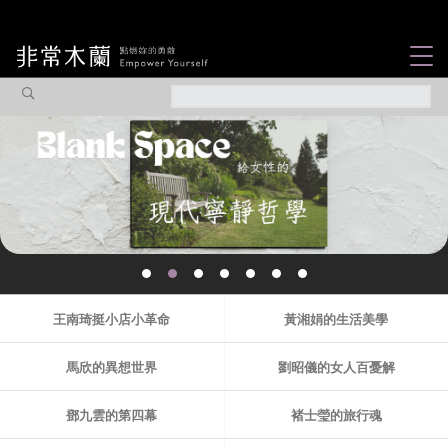
女力故事
觀點專欄
焦點企劃
社會企業
認識我們
王南琦挺小店小革命
黃湘娟的生活美學
馬欣的異想世界
劉昭儀的女人百憂解
鄧九雲的第四幕
褚士瑩的旅行魂