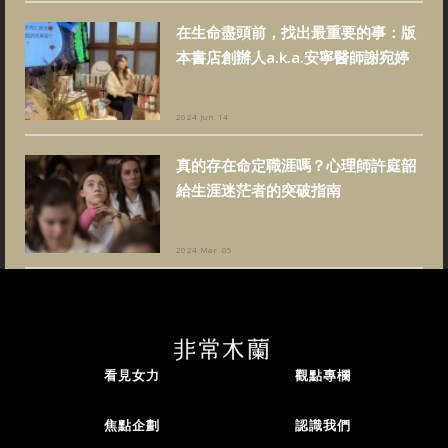
在生命盡頭前，找出最重要的事：版
本書店創辦人a.k.a.安寧醫師謝宛婷
2024 Jun 14
真的存在命定職涯嗎？心理師許庭韶
給生涯迷茫者的突破指南
2024 Mar 05
看見女力
觀點專欄
焦點企劃
認識我們