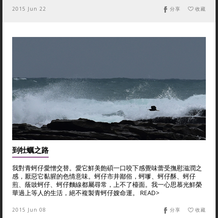
2015 Jun 22
分享
收藏
到牡蠣之路
我對青蚵仔愛憎交替。愛它鮮美飽碩一口咬下感覺味蕾受撫慰滋潤之
感，厭惡它黏腥的色情意味。蚵仔市井鄙俗，蚵嗲、蚵仔酥、蚵仔
煎、蔭豉蚵仔、蚵仔麵線都屬尋常，上不了檯面。我一心思慕光鮮榮
華過上等人的生活，絕不複製青蚵仔嫂命運。 READ>
2015 Jun 08
分享
收藏