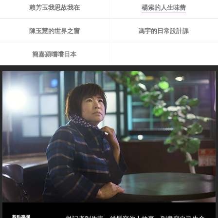
賴芳玉我思故我在
楊索的人生味蕾
陳玉慧的世界之窗
馮宇的日常設計課
簡嘉潁嚐嚐日本
觀點專欄