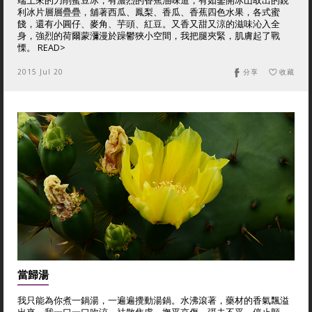
端上來的刀削蜜豆冰，有濃烈的香蕉油味道，有如鑿開冰山取出的銳
利冰片層層疊疊，舖著西瓜、鳳梨、香瓜、香蕉四色水果，各式蜜
餞，還有小圓仔、麥角、芋頭、紅豆。又香又甜又涼的滋味沁入全
身，強烈的荷爾蒙瀰漫於躁鬱狹小空間，我把腿夾緊，肌膚起了戰
慄。 READ>
2015 Jul 20
分享
收藏
當歸湯
我只能為你煮一鍋湯，一遍遍攪動湯鍋。水沸滾著，藥材的香氣飄溢