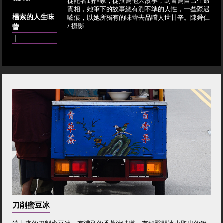
從記者到作家，從撰寫他人故事，到書寫自己生命
實相，她筆下的故事總有測不準的人性，一些際遇
楊索的人生味
嚙痕，以她所獨有的味蕾去品嚐人世甘辛。陳舜仁
蕾
/ 攝影
｜
刀削蜜豆冰