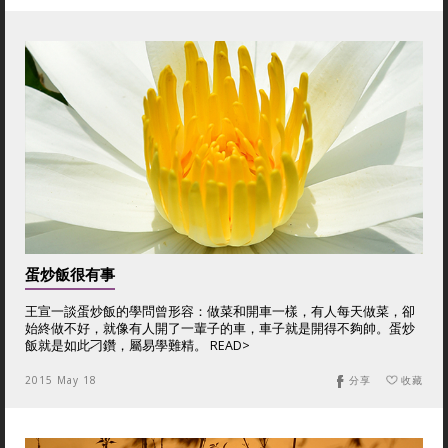
蛋炒飯很有事
王宣一談蛋炒飯的學問曾形容：做菜和開車一樣，有人每天做菜，卻
始終做不好，就像有人開了一輩子的車，車子就是開得不夠帥。蛋炒
飯就是如此刁鑽，屬易學難精。 READ>
2015 May 18
分享
收藏