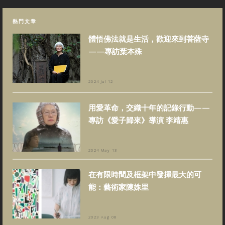
熱門文章
體悟佛法就是生活，歡迎來到菩薩寺
——專訪葉本殊
2024 Jul 12
用愛革命，交織十年的記錄行動——
專訪《愛子歸來》導演 李靖惠
2024 May 13
在有限時間及框架中發揮最大的可
能：藝術家陳姝里
2023 Aug 08