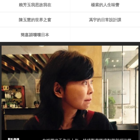
賴芳玉我思故我在
楊索的人生味蕾
陳玉慧的世界之窗
馮宇的日常設計課
簡嘉潁嚐嚐日本
觀點專欄