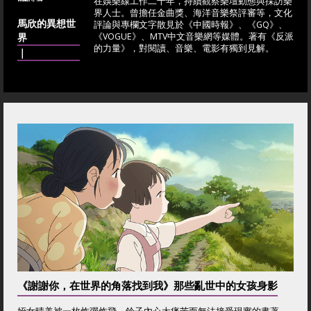
在娛樂線工作二十年，持續觀察樂壇動態與採訪樂
界人士。曾擔任金曲獎、海洋音樂祭評審等，文化
馬欣的異想世
評論與專欄文字散見於《中國時報》、《GQ》、
界
《VOGUE》、MTV中文音樂網等媒體。著有《反派
的力量》，對閱讀、音樂、電影有獨到見解。
｜
《謝謝你，在世界的角落找到我》那些亂世中的女孩身影