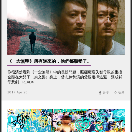
《一念無明》所有逆來的，他們都順受了。
你很清楚看到《一念無明》中的長照問題，照顧癱瘓失智母親的重擔
全壓在大兒子（余文樂）身上，曾志偉飾演的父親選擇逃避，釀成弒
母悲劇… READ>
2017 Apr 20
分享
收藏