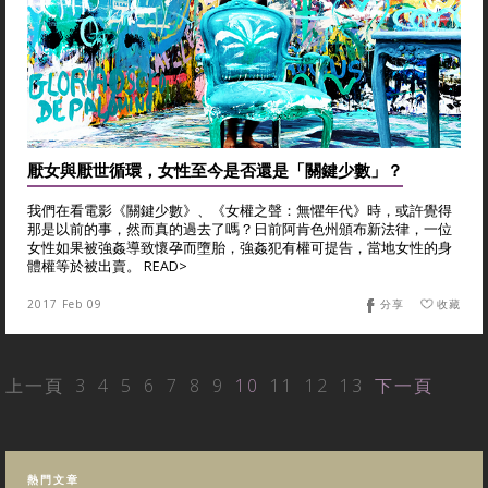
厭女與厭世循環，女性至今是否還是「關鍵少數」？
我們在看電影《關鍵少數》、《女權之聲：無懼年代》時，或許覺得
那是以前的事，然而真的過去了嗎？日前阿肯色州頒布新法律，一位
女性如果被強姦導致懷孕而墮胎，強姦犯有權可提告，當地女性的身
體權等於被出賣。 READ>
2017 Feb 09
分享
收藏
上一頁
3
4
5
6
7
8
9
10
11
12
13
下一頁
熱門文章