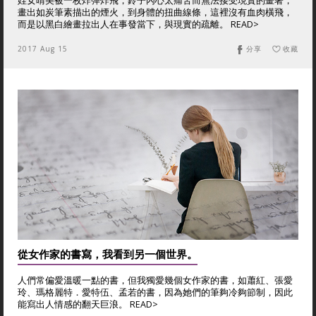
姪女晴美被一枚炸彈炸飛，鈴子內心太痛苦而無法接受現實的畫著，
畫出如炭筆素描出的煙火，到身體的扭曲線條，這裡沒有血肉橫飛，
而是以黑白繪畫拉出人在事發當下，與現實的疏離。 READ>
2017 Aug 15
分享
收藏
從女作家的書寫，我看到另一個世界。
人們常偏愛溫暖一點的書，但我獨愛幾個女作家的書，如蕭紅、張愛
玲、瑪格麗特．愛特伍、孟若的書，因為她們的筆夠冷夠節制，因此
能寫出人情感的翻天巨浪。 READ>