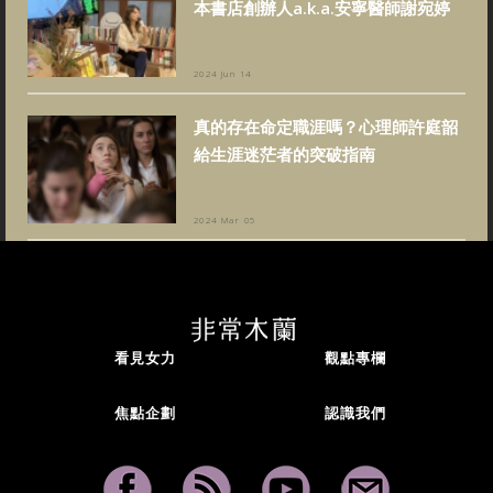
本書店創辦人a.k.a.安寧醫師謝宛婷
2024 Jun 14
真的存在命定職涯嗎？心理師許庭韶
給生涯迷茫者的突破指南
2024 Mar 05
看見女力
觀點專欄
焦點企劃
認識我們