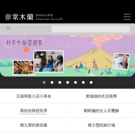
女力故事
觀點專欄
焦點企劃
社會企業
認識我們
王南琦挺小店小革命
黃湘娟的生活美學
馬欣的異想世界
劉昭儀的女人百憂解
鄧九雲的第四幕
褚士瑩的旅行魂