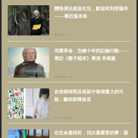
體悟佛法就是生活，歡迎來到菩薩寺
——專訪葉本殊
2024 Jul 12
用愛革命，交織十年的記錄行動——
專訪《愛子歸來》導演 李靖惠
2024 May 13
在有限時間及框架中發揮最大的可
能：藝術家陳姝里
2023 Aug 08
在生命盡頭前，找出最重要的事：版