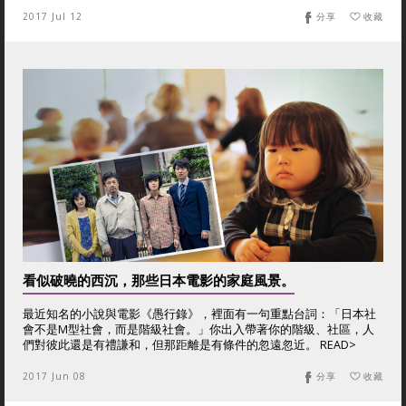
2017 Jul 12
分享
收藏
看似破曉的西沉，那些日本電影的家庭風景。
最近知名的小說與電影《愚行錄》，裡面有一句重點台詞：「日本社
會不是M型社會，而是階級社會。」你出入帶著你的階級、社區，人
們對彼此還是有禮謙和，但那距離是有條件的忽遠忽近。 READ>
2017 Jun 08
分享
收藏