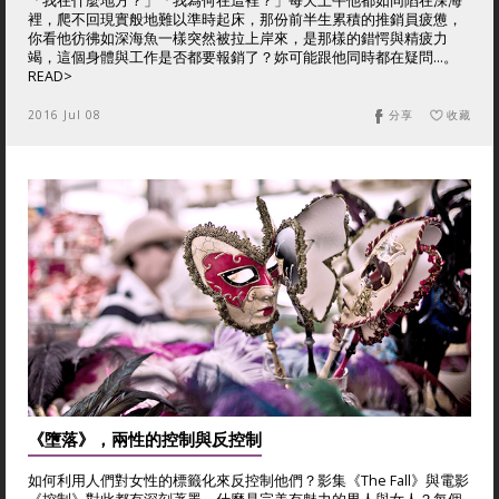
「我在什麼地方？」「我為何在這裡？」每天上午他都如同陷在深海
裡，爬不回現實般地難以準時起床，那份前半生累積的推銷員疲憊，
你看他彷彿如深海魚一樣突然被拉上岸來，是那樣的錯愕與精疲力
竭，這個身體與工作是否都要報銷了？妳可能跟他同時都在疑問…。
READ>
2016 Jul 08
分享
收藏
《墮落》，兩性的控制與反控制
如何利用人們對女性的標籤化來反控制他們？影集《The Fall》與電影