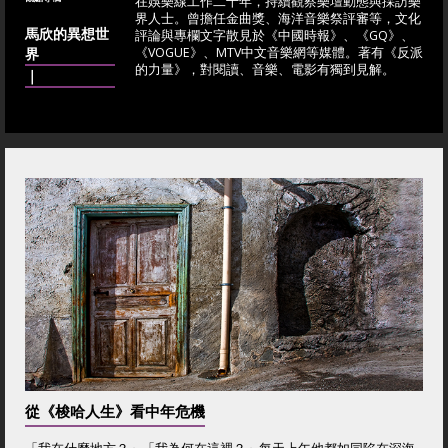
在娛樂線工作二十年，持續觀察樂壇動態與採訪樂
界人士。曾擔任金曲獎、海洋音樂祭評審等，文化
馬欣的異想世
評論與專欄文字散見於《中國時報》、《GQ》、
界
《VOGUE》、MTV中文音樂網等媒體。著有《反派
的力量》，對閱讀、音樂、電影有獨到見解。
｜
從《梭哈人生》看中年危機