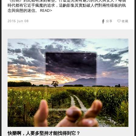
《控制》對此都有深刻著墨。什麼是完美有魅力的男人與女人？每個
時代都有它近乎瘋魔的追求，這齣影集其實點破人們對兩性樣板的執
念與病態的迷信。 READ>
2016 Jun 08
分享
收藏
快樂啊，人要多堅持才能找得到它？