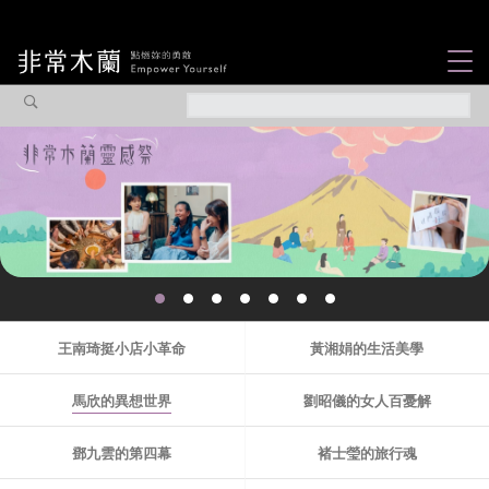
女力故事
觀點專欄
焦點企劃
社會企業
木蘭選片
認識我們
王南琦挺小店小革命
黃湘娟的生活美學
馬欣的異想世界
劉昭儀的女人百憂解
鄧九雲的第四幕
褚士瑩的旅行魂