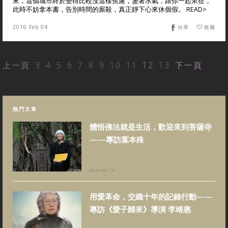
來，這個城市終於變得比較沒這樣焦慮，盪著水氣，跟你一起呆征，
此時不妨拿本書，告別時間的廝殺，真正靜下心來休個假。 READ>
2016 Feb 04
分享
收藏
上一頁
3
4
5
6
7
8
9
10
11
12
13
下一頁
熱門文章
體悟佛法就是生活，歡迎來到菩薩寺
——專訪葉本殊
2024 Jul 12
用愛革命，交織十年的記錄行動——
專訪《愛子歸來》導演 李靖惠