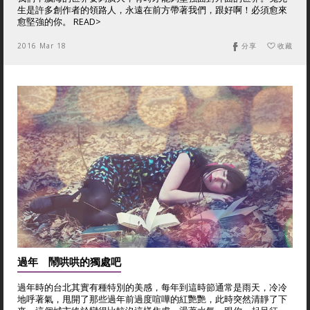
生是許多創作者的領路人，永遠在前方帶著我們，跟好啊！必須愈來
愈堅強的你。 READ>
2016 Mar 18
分享
收藏
過年 鬧哄哄的獨處吧
過年時的台北其實有種特別的美感，每年到這時節通常是雨天，冷冷
地呼著氣，甩開了那些過年前過度喧嘩的紅艷艷，此時突然清靜了下