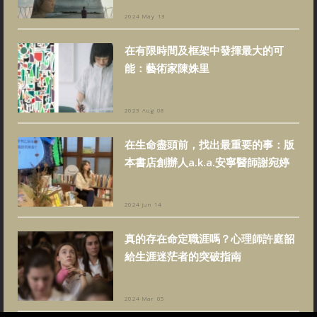
2024 May 13
在有限時間及框架中發揮最大的可
能：藝術家陳姝里
2023 Aug 08
在生命盡頭前，找出最重要的事：版
本書店創辦人a.k.a.安寧醫師謝宛婷
2024 Jun 14
真的存在命定職涯嗎？心理師許庭韶
給生涯迷茫者的突破指南
2024 Mar 05