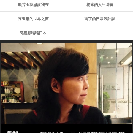
賴芳玉我思故我在
楊索的人生味蕾
陳玉慧的世界之窗
馮宇的日常設計課
簡嘉潁嚐嚐日本
觀點專欄