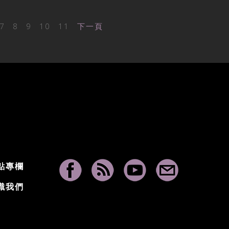
7
8
9
10
11
下一頁
點專欄
識我們