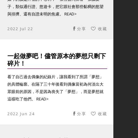
子，類似通行證、悠遊卡，把它跟社會那些黏稠的慾望
與排擠、還有自證未明的焦慮。 READ>
2022 Jul 22
分享
收藏
一起做夢吧！儘管原本的夢想只剩下
碎片！
看了自己過去偶像的紀錄片，讓我看到了所謂「夢想」
的具體輪廓。在隔了三十年後看到偶像當初為何淡出大
眾眼前的原因，不是因為喪失了「夢想」，而是夢想就
這樣吃了他們。 READ>
2022 Jun 24
分享
收藏