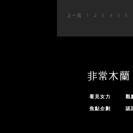
上一頁
1
2
3
4
5
6
看見女力
觀
焦點企劃
認