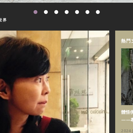
世界
熱門
體悟
——
2024 