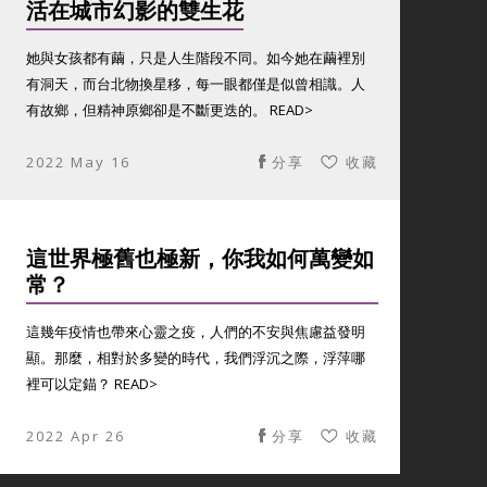
活在城市幻影的雙生花
她與女孩都有繭，只是人生階段不同。如今她在繭裡別
有洞天，而台北物換星移，每一眼都僅是似曾相識。人
有故鄉，但精神原鄉卻是不斷更迭的。 READ>
2022 May 16
分享
收藏
這世界極舊也極新，你我如何萬變如
常？
這幾年疫情也帶來心靈之疫，人們的不安與焦慮益發明
顯。那麼，相對於多變的時代，我們浮沉之際，浮萍哪
裡可以定錨？ READ>
2022 Apr 26
分享
收藏