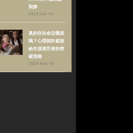
宛婷
2024 Jun 14
真的存在命定職涯
嗎？心理師許庭韶
給生涯迷茫者的突
破指南
2024 Mar 05