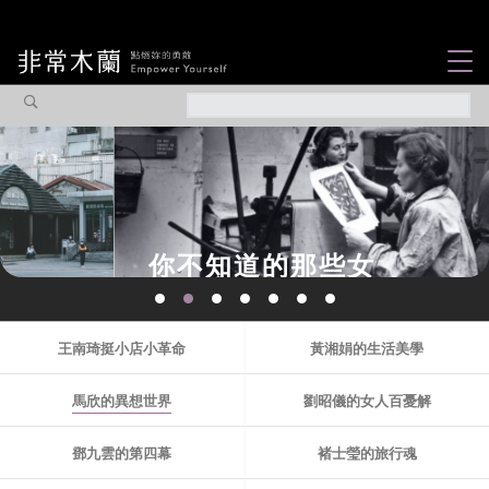
女力故事
觀點專欄
焦點企劃
社會企業
你不知道的那些女
認識我們
性故事...
王南琦挺小店小革命
黃湘娟的生活美學
馬欣的異想世界
劉昭儀的女人百憂解
鄧九雲的第四幕
褚士瑩的旅行魂