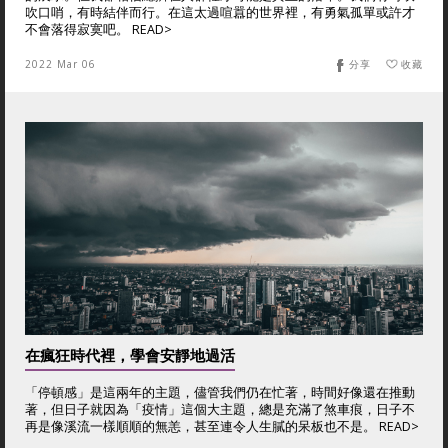
吹口哨，有時結伴而行。在這太過喧囂的世界裡，有勇氣孤單或許才
不會落得寂寞吧。 READ>
2022 Mar 06
分享
收藏
在瘋狂時代裡，學會安靜地過活
「停頓感」是這兩年的主題，儘管我們仍在忙著，時間好像還在推動
著，但日子就因為「疫情」這個大主題，總是充滿了煞車痕，日子不
再是像溪流一樣順順的無恙，甚至連令人生膩的呆板也不是。 READ>