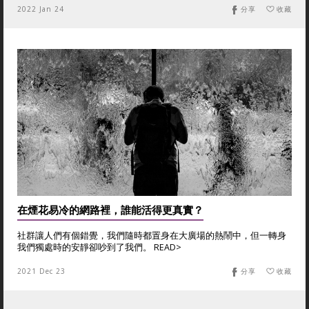
2022 Jan 24
分享
收藏
在煙花易冷的網路裡，誰能活得更真實？
社群讓人們有個錯覺，我們隨時都置身在大廣場的熱鬧中，但一轉身
我們獨處時的安靜卻吵到了我們。 READ>
2021 Dec 23
分享
收藏