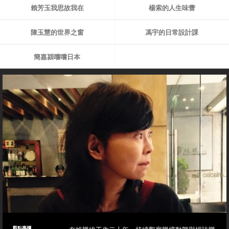
賴芳玉我思故我在
楊索的人生味蕾
陳玉慧的世界之窗
馮宇的日常設計課
簡嘉潁嚐嚐日本
觀點專欄