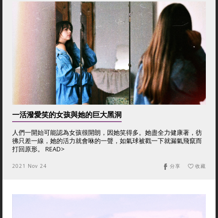
一活潑愛笑的女孩與她的巨大黑洞
人們一開始可能認為女孩很開朗，因她笑得多。她盡全力健康著，彷
彿只差一線，她的活力就會咻的一聲，如氣球被戳一下就漏氣飛竄而
打回原形。 READ>
2021 Nov 24
分享
收藏