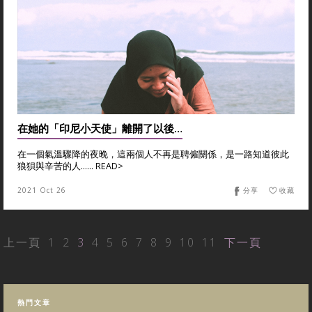
在她的「印尼小天使」離開了以後…
在一個氣溫驟降的夜晚，這兩個人不再是聘僱關係，是一路知道彼此
狼狽與辛苦的人...... READ>
2021 Oct 26
分享
收藏
上一頁
1
2
3
4
5
6
7
8
9
10
11
下一頁
熱門文章