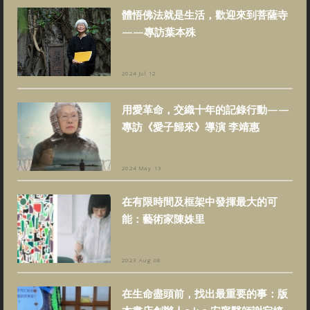
體悟佛法就是生活，歡迎來到菩薩寺
——專訪葉本殊
2024 Jul 12
用愛革命，交織十年的記錄行動——
專訪《愛子歸來》導演 李靖惠
2024 May 13
在有限時間及框架中發揮最大的可
能：藝術家陳姝里
2023 Aug 08
在生命盡頭前，找出最重要的事：版