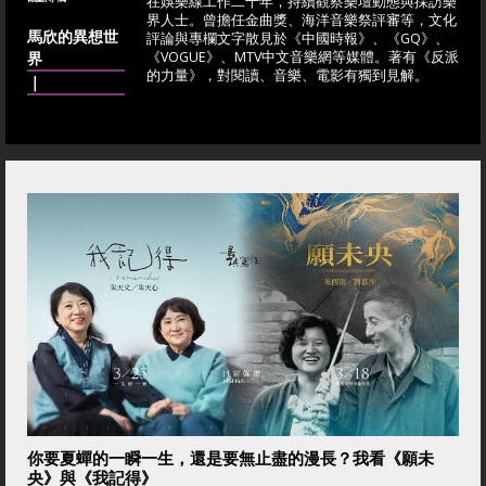
在娛樂線工作二十年，持續觀察樂壇動態與採訪樂
界人士。曾擔任金曲獎、海洋音樂祭評審等，文化
馬欣的異想世
評論與專欄文字散見於《中國時報》、《GQ》、
界
《VOGUE》、MTV中文音樂網等媒體。著有《反派
的力量》，對閱讀、音樂、電影有獨到見解。
｜
你要夏蟬的一瞬一生，還是要無止盡的漫長？我看《願未
央》與《我記得》