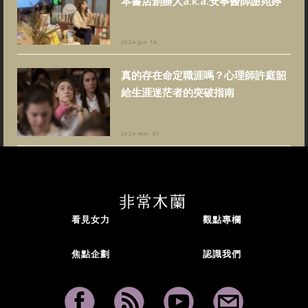
本書店創辦人a.k.a.安寧醫師謝宛婷
2024 Jun 14
真的存在命定職涯嗎？心理師許庭韶
給生涯迷茫者的突破指南
2024 Mar 05
看見女力
觀點專欄
焦點企劃
認識我們