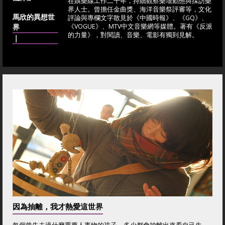
在娛樂線工作二十年，持續觀察樂壇動態與採訪樂
界人士。曾擔任金曲獎、海洋音樂祭評審等，文化
馬欣的異想世
評論與專欄文字散見於《中國時報》、《GQ》、
界
《VOGUE》、MTV中文音樂網等媒體。著有《反派
的力量》，對閱讀、音樂、電影有獨到見解。
｜
因為抽離，我才熱愛這世界