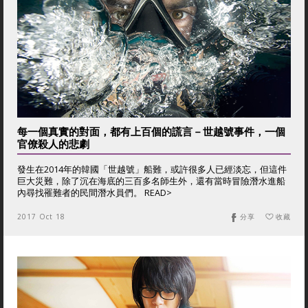
每一個真實的對面，都有上百個的謊言－世越號事件，一個
官僚殺人的悲劇
發生在2014年的韓國「世越號」船難，或許很多人已經淡忘，但這件
巨大災難，除了沉在海底的三百多名師生外，還有當時冒險潛水進船
內尋找罹難者的民間潛水員們。 READ>
2017 Oct 18
分享
收藏