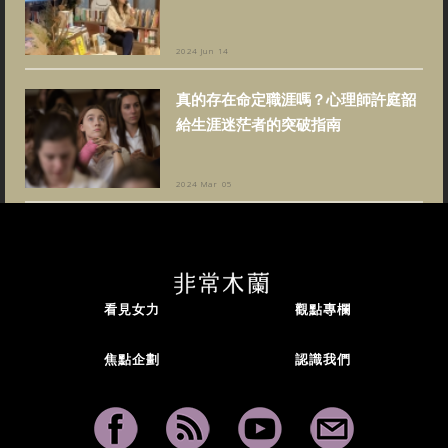
2024 Jun 14
真的存在命定職涯嗎？心理師許庭韶
給生涯迷茫者的突破指南
2024 Mar 05
看見女力
觀點專欄
焦點企劃
認識我們