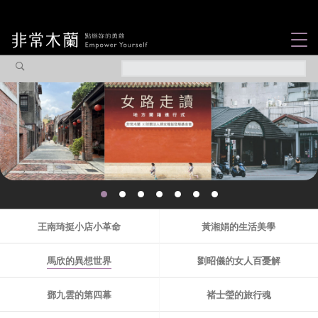
女力故事
觀點專欄
焦點企劃
社會企業
你不知道的那些女
認識我們
性故事...
王南琦挺小店小革命
黃湘娟的生活美學
馬欣的異想世界
劉昭儀的女人百憂解
鄧九雲的第四幕
褚士瑩的旅行魂