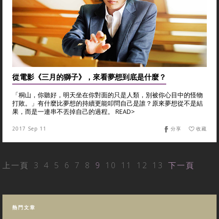
從電影《三月的獅子》，來看夢想到底是什麼？
「桐山，你聽好，明天坐在你對面的只是人類，別被你心目中的怪物
打敗。」有什麼比夢想的持續更能叩問自己是誰？原來夢想從不是結
果，而是一連串不丟掉自己的過程。 READ>
2017 Sep 11
分享
收藏
上一頁
3
4
5
6
7
8
9
10
11
12
13
下一頁
熱門文章