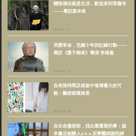
體悟佛法就是生活，歡迎來到菩薩寺
——專訪葉本殊
2024 Jul 12
用愛革命，交織十年的記錄行動——
專訪《愛子歸來》導演 李靖惠
2024 May 13
在有限時間及框架中發揮最大的可
能：藝術家陳姝里
2023 Aug 08
在生命盡頭前，找出最重要的事：版
本書店創辦人a.k.a.安寧醫師謝宛婷