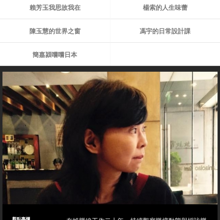
賴芳玉我思故我在
楊索的人生味蕾
陳玉慧的世界之窗
馮宇的日常設計課
簡嘉潁嚐嚐日本
觀點專欄