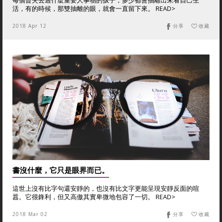
每個曾失去過什麼重要人事物的孩子，多少都會抽離出來看自己生
活，有的時候，那雙抽離的眼，就會一直留下來。 READ>
2018 Apr 12
分享
收藏
書沒什麼，它只是眼界而已。
這世上沒有比字句還安靜的，也沒有比文字更能呈現安靜反面的喧
囂。它很鋒利，但又高傲其實卑微地包容了一切。 READ>
2018 Mar 02
分享
收藏