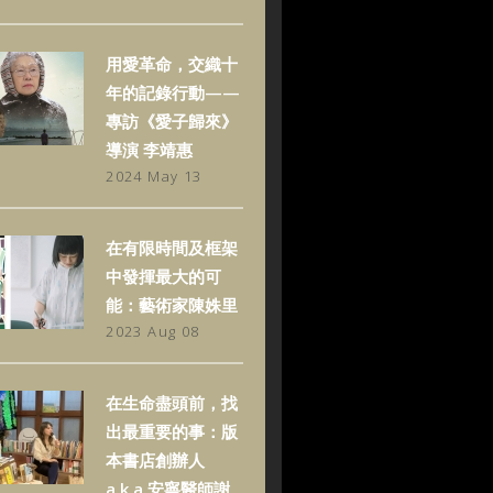
用愛革命，交織十
年的記錄行動——
專訪《愛子歸來》
導演 李靖惠
2024 May 13
在有限時間及框架
中發揮最大的可
能：藝術家陳姝里
2023 Aug 08
在生命盡頭前，找
出最重要的事：版
本書店創辦人
a.k.a.安寧醫師謝