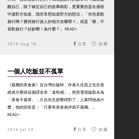
醒自己，除了確定自己的故事精彩，更重要的是在過程
中讓對方知道，我非常想知道對方的想法，「你也喜歡
旅行嗎？覺得旅行迷人的地方在哪裡？」或是「喔，不
喜歡旅行？好妙啊！為什麼？」 READ>
2016 Aug 18
分享
收藏
一個人吃飯並不孤單
《孤獨的美食家》在台灣出版時，作者久住昌之先生曾
經表示覺得這個譯名有「違和感」，然而電視版取名為
「美食不孤單」，久住先生卻覺得對了，人家問他為什
麼，他的回答是：「只要有美食為伴就不孤獨。」
READ>
2016 Jul 14
分享
收藏