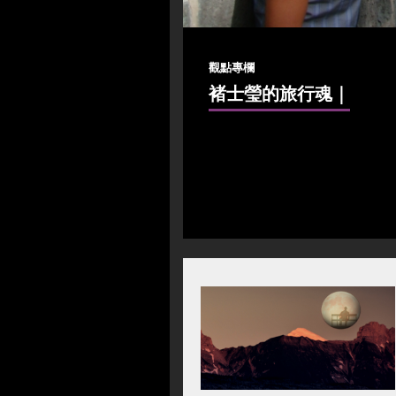
觀點專欄
褚士瑩的旅行魂
｜