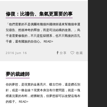
修復：比禱告、集氣更重要的事
「他們需要的不是偶爾有幾個外國律師過來幫幾個幸運
兒禱告、然後神奇的釋放，而是司法結構的改善。」烏
干達需要修復的，不只是監獄體系，也不只戰後的百孔
千瘡，還有國族的自信心。 READ>
2016 Jun 16
分享
收藏
夢的裁縫師
你的夢想，是現實的金蔥亮片、蝶古巴特，還是鑽石別
針，或是一條金線？現實本身沒有什麼問題，就是一塊
樸素沈重的布料，經髒耐洗，但夢想卻可以改變這塊布
的樣子。 READ>