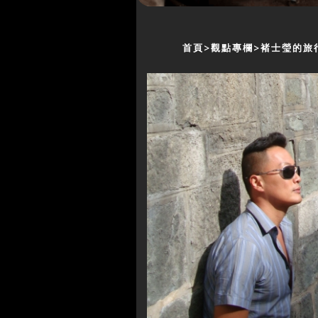
首頁
觀點專欄
褚士瑩的旅