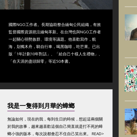
國際NGO工作者。長期協助整合緬甸公民組織，有效
監督國際資源挹注緬甸革新。在台灣也與NGO工作者
一起關心弱勢族群、環境等議題。他喜歡寫作，航
海，划獨木舟，騎自行車，喝黑咖啡，吃芒果。已出
版「1年計劃10年對話」、「給自己十樣人生禮物」、
「在天涯的盡頭歸零」等近50本書。
我是一隻得到月華的蟑螂
無論如何，現在的我，每到生日的時候，想起這兩個關
於我的故事，越來越喜歡這個自己簡直就是打不死的蟑
螂小強的版本，每次說都會忍不住自己笑出來。 READ>