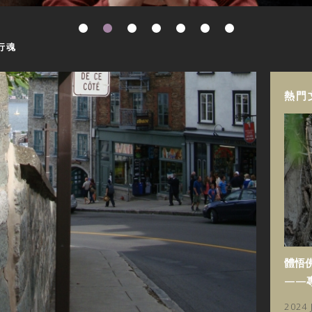
行魂
熱門
體悟
——
2024 