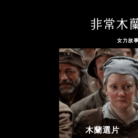
女力故
木蘭選片