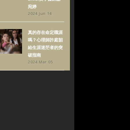
宛婷
2024 Jun 14
真的存在命定職涯
嗎？心理師許庭韶
給生涯迷茫者的突
破指南
2024 Mar 05