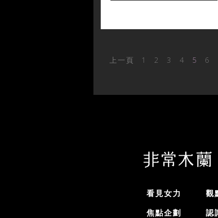
上一頁
1
2
3
4
5
6
看見女力
觀
焦點企劃
認