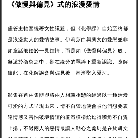
《傲慢與偏見》式的浪漫愛情
儘管主軸圍繞著女性議題，但《化學課》自始至終都
是浪漫動人的愛情故事。伊莉莎白與凱文的愛戀並非
如童話般始於一見鍾情，而是如《傲慢與偏見》般，
邂逅於衝突之中，卻在緣分的羈絆下重新認識、瞭解
彼此，在化解誤會與偏見後，漸漸墜入愛河。
影集在首兩集隨即將兩人相識相戀的經過以一種活潑
可愛的方式呈現出來，情不自禁地便會被他們想要表
達情感又害怕破壞情誼的羞澀模樣給逗得嘴角不自覺
上揚，不過兩人的戀情最讓人動心之處則是在於凱文