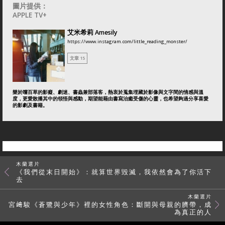
圖片提供：
APPLE TV+
艾米希莉 Amesily
https://www.instagram.com/little_reading_monster/
文章 15
樂於嚐百草的影癡、劇迷、書蟲兼部落客，熱衷於蒐集埋藏於影像與文字間的情感與溫
度，更愛散播其中的領悟與感動，期望能藉由書寫治癒受傷的心靈，也希望夠過分享喜愛
的影劇及書籍。
木蘭選片
《我們從末日開始》：就算世界毀滅，我依然會為了你活下
去
木蘭選片
宮﨑駿《蒼鷺與少年》裡的女性角色：斷開與母親的臍帶，成
為真正的人