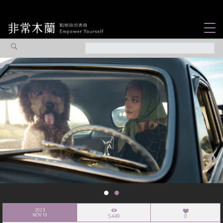
女力故事
觀點專欄
焦點企劃
社會企業
認識我們
2023
NOV 10
5449
0