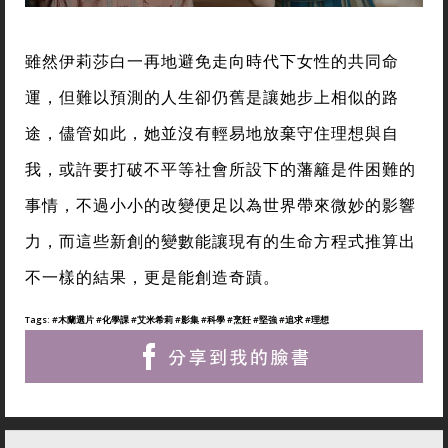
雖然伊莉莎白一再地避免走向時代下女性的共同命
運，但難以預測的人生卻仍舊是讓她步上相似的路
途，儘管如此，她並沒有輕易地放棄守住理想與自
我，或許要打破不平等社會所設下的藩籬是件困難的
事情，不過小小的改變便足以為世界帶來微妙的影響
力，而這些新創的變數能讓現有的生命方程式推算出
不一樣的結果，更是能創造奇蹟。
Tags:
#木蘭選片
#化學課
#艾米希莉
#影集
#科學
#烹飪
#堅強
#追求
#理想