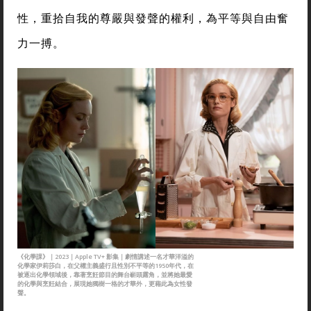
性，重拾自我的尊嚴與發聲的權利，為平等與自由奮
力一搏。
《化學課》｜2023｜Apple TV+ 影集｜劇情講述一名才華洋溢的
化學家伊莉莎白，在父權主義盛行且性別不平等的1950年代，在
被逐出化學領域後，靠著烹飪節目的舞台嶄頭露角，並將她最愛
的化學與烹飪結合，展現她獨樹一格的才華外，更藉此為女性發
聲。