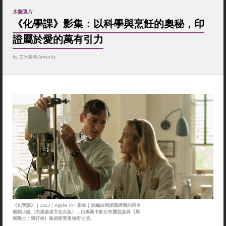
木蘭選片
《化學課》影集：以科學與烹飪的奧秘，印
證屬於愛的萬有引力
by
艾米希莉 Amesily
《化學課》｜2023｜Apple TV+ 影集｜改編自邦妮嘉姆斯的同名
暢銷小說（由漫遊者文化出版），由奧斯卡影后布麗拉森與《捍
衛戰士：獨行俠》路易斯普曼領銜主演。