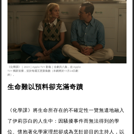
《化學課》｜2023｜Apple TV+ 影集｜全劇共八集，在 Apple
TV+ 獨家首播，並於每週五更新集數（本劇將於11月24日劇
終）。
生命難以預料卻充滿奇蹟
《化學課》將生命所存在的不確定性一覽無遺地融入
了伊莉莎白的人生中：因騷擾事件而無法得到的學
位、懷抱著化學家理想卻成為烹飪節目的主持人，以