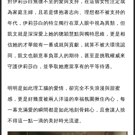
對伊莉莎白無微不至的愛與支持，在這個女性注定成
為家庭主婦，且若是懷抱著志向、理想都不被支持的
年代，伊莉莎白的特立獨行在眾人眼中視為異類，但
凱文就是深深愛上她的聰穎慧黠與獨特思維，更是相
信她的才華能有一番成就與貢獻，就算不被大環境認
同，凱文也願意辜負眾人的期待，甚至是挑戰權威來
守護伊莉莎白，並爭取她應當享有的平等待遇。
明明是如此理工腦的愛情，卻完全不失浪漫與甜蜜
感，更是好幾度被兩人洋溢的幸福氛圍揪住內心，每
一幕充滿愛的瞬間都是如此地刻骨銘心，且會讓人捨
不得這一點一滴的美好時光流逝。