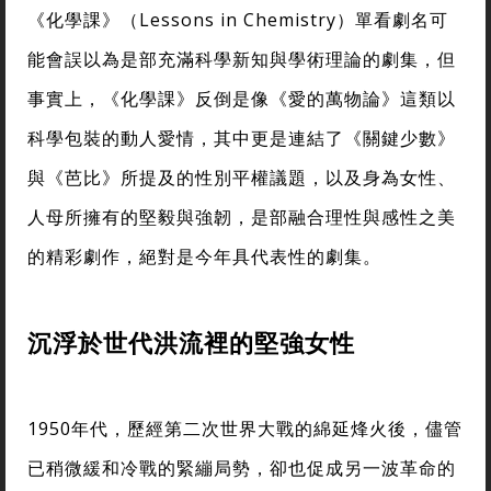
《化學課》（Lessons in Chemistry）單看劇名可
能會誤以為是部充滿科學新知與學術理論的劇集，但
事實上，《化學課》反倒是像《愛的萬物論》這類以
科學包裝的動人愛情，其中更是連結了《關鍵少數》
與《芭比》所提及的性別平權議題，以及身為女性、
人母所擁有的堅毅與強韌，是部融合理性與感性之美
的精彩劇作，絕對是今年具代表性的劇集。
沉浮於世代洪流裡的堅強女性
1950年代，歷經第二次世界大戰的綿延烽火後，儘管
已稍微緩和冷戰的緊繃局勢，卻也促成另一波革命的