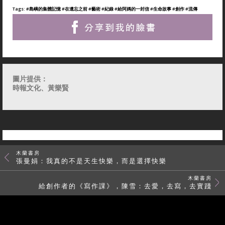
Tags:
#島嶼的集體記憶
#在遺忘之前
#藝術
#紀錄
#給阿媽的一封信
#生命故事
#創作
#流傳
圖片提供：
時報文化、黃樂賢
木蘭書房
張曼娟：我真的不是天生快樂，而是選擇快樂
木蘭書房
給創作者的《寫作課》，陳雪：去愛，去寫，去實踐