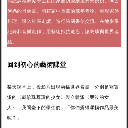
島記課程鼓勵學生藉由家族訪談繪製爺爺奶奶、阿公
阿媽的肖像畫、開箱家中長輩的陳年舊物、重現家傳
料理、深入社區走讀、進行跨國書信交流、在地影像
記錄和音樂創作，用藝術抵抗遺忘，讓島嶼與世界連
結。
回到初心的藝術課堂
某天課堂上，投影片出現兩幅世界名畫，分別是寫實
派的〈戴珍珠耳環的少女〉與立體派〈哭泣的女
人〉，我問臺下的學生們：「你們覺得哪幅作品最美
呢？」