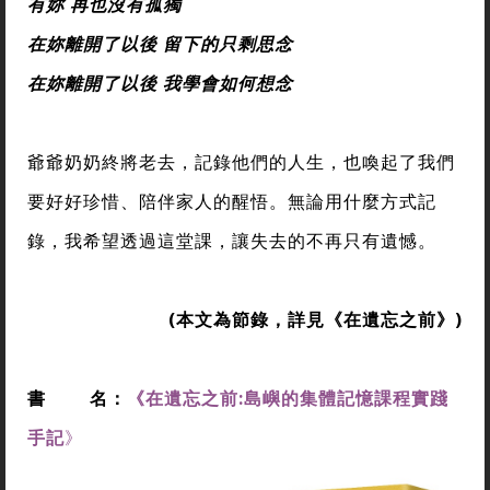
有妳 再也沒有孤獨
在妳離開了以後 留下的只剩思念
在妳離開了以後 我學會如何想念
爺爺奶奶終將老去，記錄他們的人生，也喚起了我們
要好好珍惜、陪伴家人的醒悟。無論用什麼方式記
錄，我希望透過這堂課，讓失去的不再只有遺憾。
(
本文為節錄，詳見
《在遺忘之前
》
)
書
名：
《
在遺忘之前:島嶼的集體記憶課程實踐
手記
》