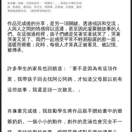
為你畫一張像，只想告訴你：「我愛你！」。高雄女中學生宋宛
婷、郭晏廷、蔡淨如、李芷沅、郭靜喬、許家瑜、許慈愍、陳奕
青家族容顏作品。（劉癸蓉老師提供）
作品完成後的分享，是另一項關鍵。透過傾訴和交流，
人與人之間的情感得以流通，甚至因此凝聚聽故事的人
們。在這個過程裡，孩子們總是笑著笑著就哭了，哭著
哭著又笑了。我們一起感受平常不輕易顯露的那一面，
溫暖而療癒；此時，每個人才算真正被看見、被記憶、
被傳承。
許多學生的家長也回饋道：「要不是因為有這項作
業，我帶孩子回去找阿公阿媽，才知道父母親以前有
這些故事，我還是頭一次聽見。」
肖像畫完成後，我鼓勵學生將作品親手贈給畫中的爺
爺奶奶。一個小小的動作，創作的意涵也會完全不一
樣，單純的學校作業，瞬間昇華成對長輩的濃厚心