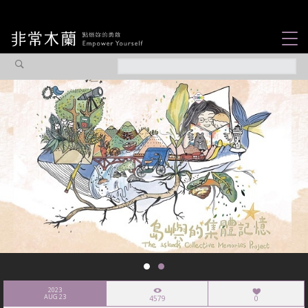
女力故事
觀點專欄
焦點企劃
社會企業
認識我們
2023
AUG 23
4579
0