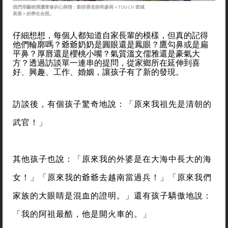
我們用藝術揮灑青春的心與情：劉癸蓉老師和參與＜TOUCH 斑城
美展＞的學生合照。
仔細想想，每個人都知道自家長輩的模樣，但真的記得
他們輪廓嗎？爺爺奶奶是圓眼還是鳳眼？鷹勾鼻或是扁
平鼻？厚唇還是櫻桃小嘴？氣質溫文儒雅還是豪氣大
方？透過訪談單一連串的提問，從家鄉所在延伸到喜
好、興趣、工作、婚姻，讓孩子有了新的發現。
訪談後，有個孩子驚奇地說：「原來我祖先是清朝的
武官！」
其他孩子也說：「原來我的外婆是在大海中長大的海
女！」「原來我的爺爺去越南當過兵！」「原來我們
家族的大眼睛是混血的證明。」還有孩子驕傲地說：
「我的阿祖最酷，他是開火車的。」