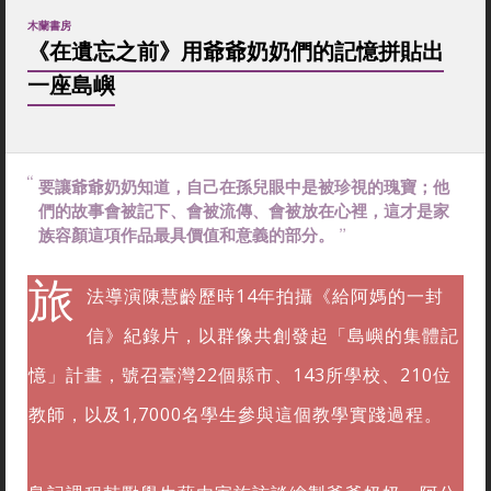
木蘭書房
《在遺忘之前》用爺爺奶奶們的記憶拼貼出
一座島嶼
要讓爺爺奶奶知道，自己在孫兒眼中是被珍視的瑰寶；他
們的故事會被記下、會被流傳、會被放在心裡，這才是家
族容顏這項作品最具價值和意義的部分。
旅
法導演陳慧齡歷時14年拍攝《給阿媽的一封
信》紀錄片，以群像共創發起「島嶼的集體記
憶」計畫，號召臺灣22個縣市、143所學校、210位
教師，以及1,7000名學生參與這個教學實踐過程。