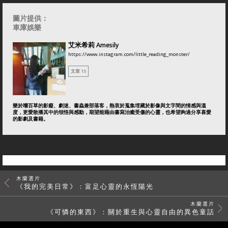
圖片提供：
車庫娛樂
艾米希莉 Amesily
https://www.instagram.com/little_reading_monster/
文章 15
樂於嚐百草的影癡、劇迷、書蟲兼部落客，熱衷於蒐集埋藏於影像與文字間的情感與溫
度，更愛散播其中的領悟與感動，期望能藉由書寫治癒受傷的心靈，也希望夠過分享喜愛
的影劇及書籍。
木蘭選片
《我的完美日常》：富足心靈的永恆陽光
木蘭選片
《可憐的東西》：關於重生與心靈自由的異色童話