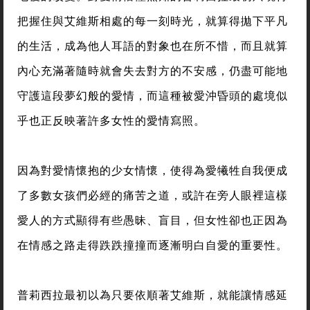
把握住與艾維斯相處的每一刻時光，就算得拋下平凡
的生活，成為他人耳語的對象也在所不惜，而且就算
內心充滿著隨時就會失去對方的不安感，仍盡可能地
守護這段夢幻般的愛情，而這種被愛沖昏頭的處境似
乎也正反映著許多女性的愛情寫照。
因為對愛情懷抱的少女情懷，使得為愛犧牲自我便成
了多數女孩們必經的痛苦之道，或許在旁人眼裡這樣
愛人的方式顯得有些愚昧、盲目，但女性卻也正因為
在情感之路走得跌跌撞撞而逐漸明白自愛的重要性。
普莉西拉最初以為只要依順著艾維斯，就能讓情感延