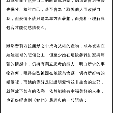
就算並非全然是自己的問題或過錯，總還是會選擇優
先犧牲、檢討自己，甚至會為了取悅他人而改變自
我，但愛情不該只是為單方面著想，而是相互理解與
包容才能使感情長久。
雖然普莉西拉無形之中成為父權的產物，成為被困在
娃娃屋裡的悲傷公主，但至少她在這段參雜甜蜜與痛
苦的情感中，仍擁有獨立思考的能力，明白所求的事
物為何，曉得自己被困在她認為會讓一切有所好轉的
婚姻裡，而她的覺醒足以證明愛情並非生命的全部，
就算放下曾有的依戀，依然能擁有幸福美好的人生，
也正好呼應到《她們》最經典的一段語錄：