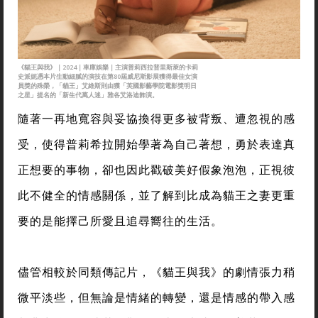
《貓王與我》｜2024｜車庫娛樂｜主演普莉西拉普里斯萊的卡莉
史派妮憑本片生動細膩的演技在第80屆威尼斯影展獲得最佳女演
員獎的殊榮，「貓王」艾維斯則由獲「英國影藝學院電影獎明日
之星」提名的「新生代萬人迷」雅各艾洛迪飾演。
隨著一再地寬容與妥協換得更多被背叛、遭忽視的感
受，使得普莉希拉開始學著為自己著想，勇於表達真
正想要的事物，卻也因此戳破美好假象泡泡，正視彼
此不健全的情感關係，並了解到比成為貓王之妻更重
要的是能擇己所愛且追尋嚮往的生活。
儘管相較於同類傳記片，《貓王與我》的劇情張力稍
微平淡些，但無論是情緒的轉變，還是情感的帶入感