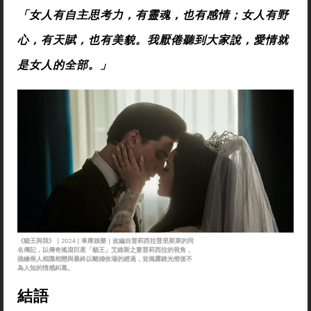
「女人有自主思考力，有靈魂，也有感情；女人有野
心，有天賦，也有美貌。我厭倦聽到大家說，愛情就
是女人的全部。」
《貓王與我》｜2024｜車庫娛樂｜改編自普莉西拉普里斯萊的同
名傳記，以傳奇搖滾巨星「貓王」艾維斯之妻普莉西拉的視角，
描繪兩人相識相戀與最終以離婚收場的經過，並揭露鎂光燈後不
為人知的情感糾葛。
結語