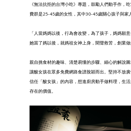
《無法抗拒的台灣小吃》專題，鼓勵人們動手作，吃
費群是25-45歲的女性，其中30-45歲關心孩子與
「人當媽媽以後，行為會改變，為了孩子，媽媽願意去
她當了媽以後，就媽祖女神上身，聞聲救苦，創業做
親自挑食材的趣味、清楚易懂的步驟、細心的解說圖
讓酸女孩在眾多免費網路食譜脫穎而出。堅持不放廣告
信任「酸女孩」的內容，想進廚房動手做料理，生活
存在的價值。