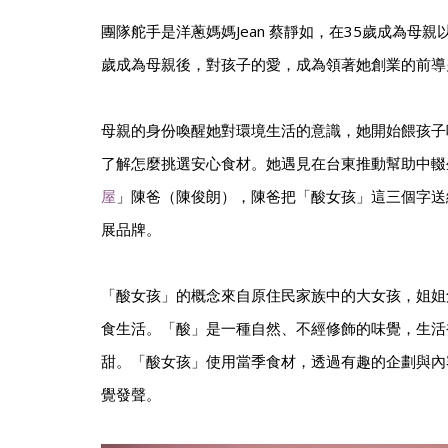
團隊舵手是洋蔥媽媽Jean 蔡靜如，在35歲成為母親
歲成為母親後，對孩子的愛，成為領著她創業的前導
母親的身份喚醒她對環境生活的意識，她開始餵孩子
了解怎麼挑選安心食材。她遇見在台東推動幫助中輟
屋
」陳爸（陳俊朗），陳爸把「酸女孩」這三個字送
展品牌。
「酸女孩」的概念來自原住民家族中的大女孩，姐姐
食生活。「酸」是一種自然、不經修飾的味覺，生活
甜。「酸女孩」使用當季食材，透過有趣的企劃與內
覺發聲。