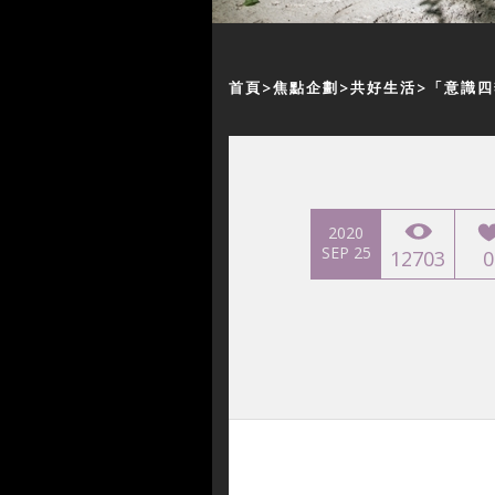
首頁
焦點企劃
共好生活
「意識四
2020
SEP 25
12703
0