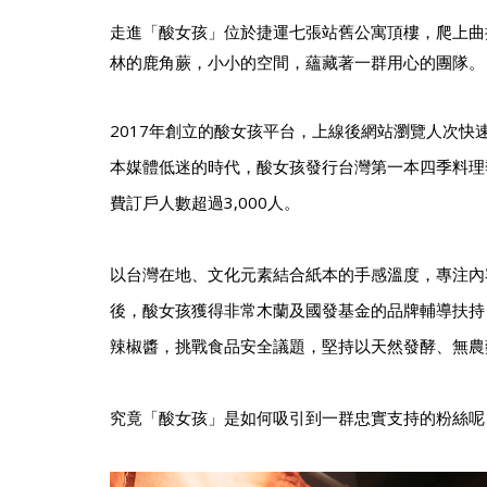
走進「酸女孩」位於捷運七張站舊公寓頂樓，爬上曲
林的鹿角蕨，小小的空間，蘊藏著一群用心的團隊。
2017年創立的酸女孩平台，上線後網站瀏覽人次快速
本媒體低迷的時代，酸女孩發行台灣第一本四季料理
費訂戶人數超過3,000人。
以台灣在地、文化元素結合紙本的手感溫度，專注內
後，酸女孩獲得非常木蘭及國發基金的品牌輔導扶持
辣椒醬，挑戰食品安全議題，堅持以天然發酵、無農
究竟「酸女孩」是如何吸引到一群忠實支持的粉絲呢