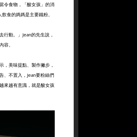
當令食物，「酸女孩」的消
家人飲食的媽媽是主要鐵粉。
行動。」Jean的先生說，
內容。
示，美味提點、製作撇步，
、不置入，Jean要粉絲們
越來越有意識，就是酸女孩