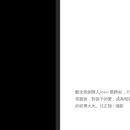
酸女孩創辦人Jean 蔡靜如，3
母親後，對孩子的愛，成為領
的前導火光。汪正翔 / 攝影