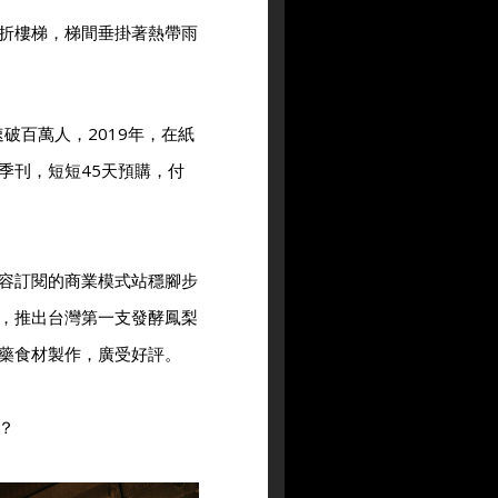
折樓梯，梯間垂掛著熱帶雨
破百萬人，2019年，在紙
季刊，短短45天預購，付
容訂閱的商業模式站穩腳步
，推出台灣第一支發酵鳳梨
藥食材製作，廣受好評。
？