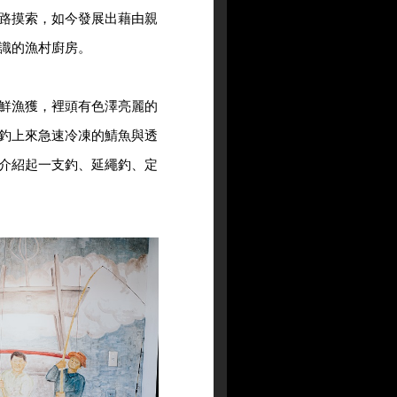
路摸索，如今發展出藉由親
識的漁村廚房。
鮮漁獲，裡頭有色澤亮麗的
釣上來急速冷凍的鯖魚與透
介紹起一支釣、延繩釣、定