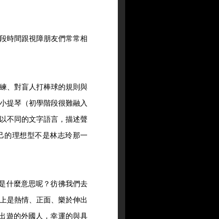
段時間跟視障朋友們常常相
練、對盲人打棒球的規則與
小提琴（初學階段很難融入
以不同的文字語言，描述聲
己的理想型不是林志玲那一
是什麼意思呢？彷彿我們去
上是熱情、正面、樂於伸出
出遊的外國人，幸運的與具