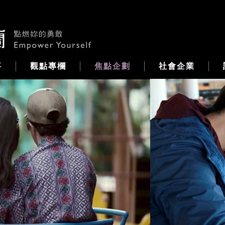
事
觀點專欄
焦點企劃
社會企業