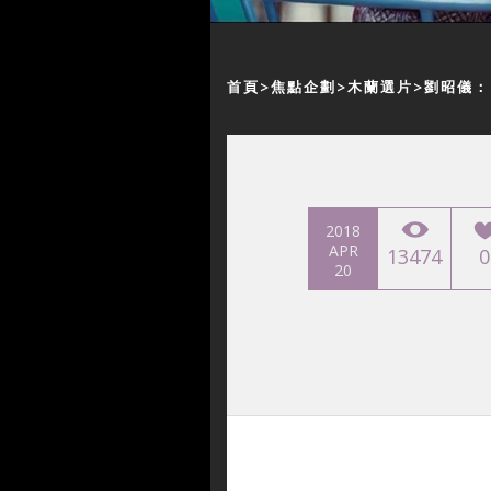
首頁
焦點企劃
木蘭選片
劉昭儀：
2018
APR
13474
0
20