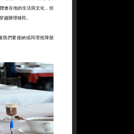
體會在地的生活與文化，但
穿越辦理移民。
後我們要接納或同理視障朋