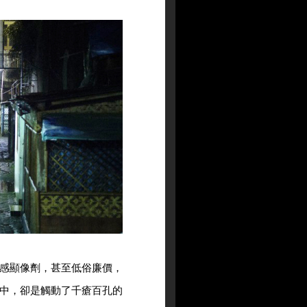
感顯像劑，甚至低俗廉價，
中，卻是觸動了千瘡百孔的