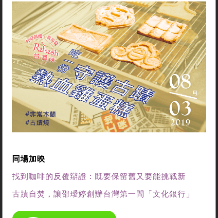
同場加映
找到咖啡的反覆辯證：既要保留舊又要能挑戰新
古蹟自焚，讓邵璦婷創辦台灣第一間「文化銀行」