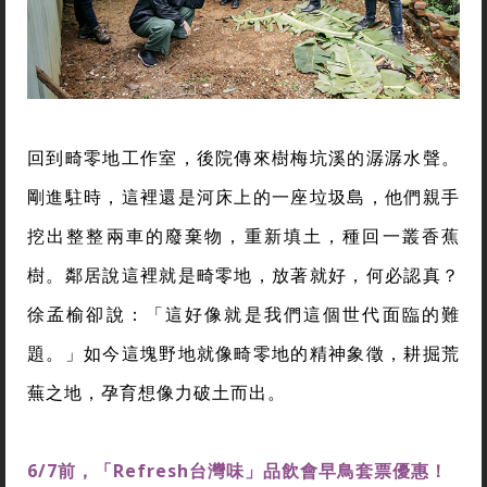
回到畸零地工作室，後院傳來樹梅坑溪的潺潺水聲。
剛進駐時，這裡還是河床上的一座垃圾島，他們親手
挖出整整兩車的廢棄物，重新填土，種回一叢香蕉
樹。鄰居說這裡就是畸零地，放著就好，何必認真？
徐孟榆卻說：「這好像就是我們這個世代面臨的難
題。」如今這塊野地就像畸零地的精神象徵，耕掘荒
蕪之地，孕育想像力破土而出。
6/7前，「Refresh台灣味」品飲會早鳥套票優惠！