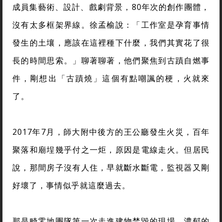
成員集藝術、設計、戲劇背景，80年次的創作團體，
沒有太多框架界線。徐孟榆說：「工作室是孕育事情
發生的土壤，應該在這裡種下什麼，我們其實花了很
長的時間思索。」聊著聊著，他們聚焦到古蹟自燃事
件，剛想出「古蹟燒」這個有點嘲諷的梗，火就來
了。
2017年7月，師大附中後方的王公廳發生火災，百年
聚落和廟埕幾乎付之一炬，原因是電線走火。但居民
說，那間房子沒有人住，早就斷水斷電，監視器又剛
好壞了，事情似乎就這麼過去。
那是畸零地團隊第一次走進建物焚毀的現場，濃郁的