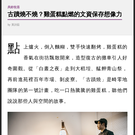
共好生活
古蹟燒不燒？雞蛋糕點燃的文資保存想像力
by
黃詩茹
點
上爐火，倒入麵糊，雙手快速翻烤，雞蛋糕的
香氣在街坊飄散開來，造型復古的攤車引人好
奇圍觀。從「白晝之夜」走到大稻埕、艋舺青山祭，
再前進苑裡百年市場、剝皮寮。「古蹟燒」是畸零地
團隊的第一號計畫，吃一口熱騰騰的雞蛋糕，聽他們
說說那些人與空間的故事。