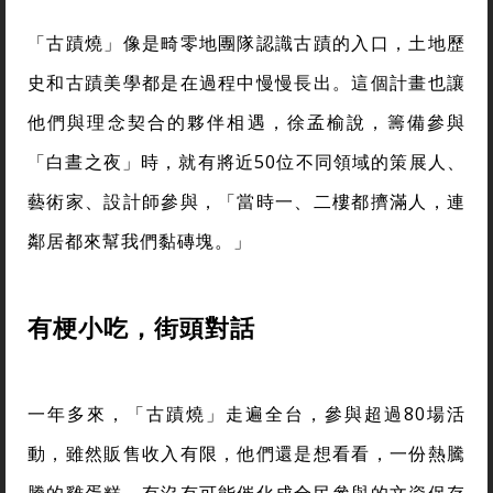
「古蹟燒」像是畸零地團隊認識古蹟的入口，土地歷
史和古蹟美學都是在過程中慢慢長出。這個計畫也讓
他們與理念契合的夥伴相遇，徐孟榆說，籌備參與
「白晝之夜」時，就有將近50位不同領域的策展人、
藝術家、設計師參與，「當時一、二樓都擠滿人，連
鄰居都來幫我們黏磚塊。」
有梗小吃，街頭對話
一年多來，「古蹟燒」走遍全台，參與超過80場活
動，雖然販售收入有限，他們還是想看看，一份熱騰