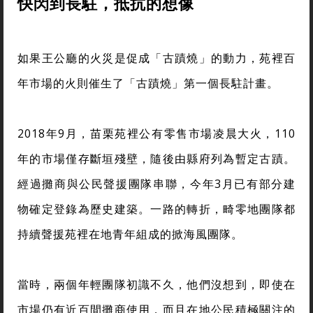
快閃到長駐，抵抗的想像
如果王公廳的火災是促成「古蹟燒」的動力，苑裡百
年市場的火則催生了「古蹟燒」第一個長駐計畫。
2018年9月，苗栗苑裡公有零售市場凌晨大火，110
年的市場僅存斷垣殘壁，隨後由縣府列為暫定古蹟。
經過攤商與公民聲援團隊串聯，今年3月已有部分建
物確定登錄為歷史建築。一路的轉折，畸零地團隊都
持續聲援苑裡在地青年組成的掀海風團隊。
當時，兩個年輕團隊初識不久，他們沒想到，即使在
市場仍有近百間攤商使用，而且在地公民積極關注的