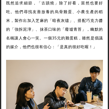
既然追求細節，「古蹟燒」除了好看，當然也要好
吃。他們尋找友善放養的烏骨雞蛋、小農生產的稻
米，製作出加入芝麻的「暗夜灰燼」、搭配巧克力醬
的「強拆泥濘」、抹茶口味的「廢墟青苔」，幽默的
名稱讓人會心一笑。一個35元的雞蛋糕，雖然是倡議
的媒介，他們也很有信心：「是真的很好吃喔！」