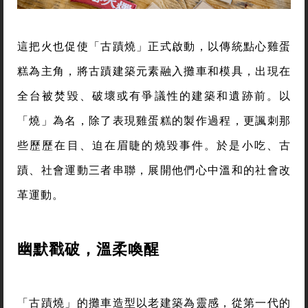
這把火也促使「古蹟燒」正式啟動，以傳統點心雞蛋
糕為主角，將古蹟建築元素融入攤車和模具，出現在
全台被焚毀、破壞或有爭議性的建築和遺跡前。以
「燒」為名，除了表現雞蛋糕的製作過程，更諷刺那
些歷歷在目、迫在眉睫的燒毀事件。於是小吃、古
蹟、社會運動三者串聯，展開他們心中溫和的社會改
革運動。
幽默戳破，溫柔喚醒
「古蹟燒」的攤車造型以老建築為靈感，從第一代的