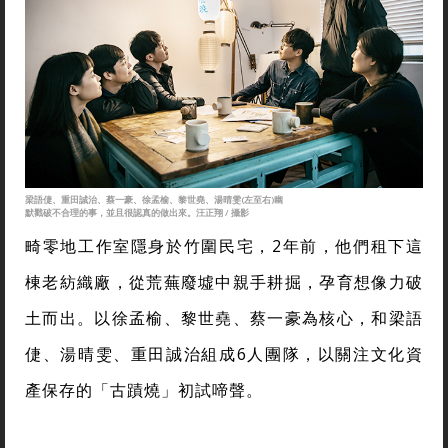
梁語倢、重田誠治、蔡一豪、徐孟榆、黎世堯、湯晴雯(左至右)幽
默戳破不合理的事，並且很認真的做出來。汪正翔 / 攝影
畸零地工作室隱身於竹圍民宅，2年前，他們租下這
棟老紡織廠，從荒蕪廢墟中親手耕掘，孕育想像力破
土而出。以徐孟榆、黎世堯、蔡一豪為核心，和梁語
倢、湯晴雯、重田誠治組成6人團隊，以關注文化資
產保存的「古蹟燒」初試啼聲。