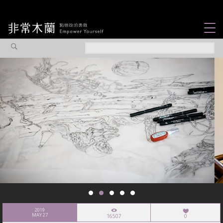
女力故事
觀點專欄
焦點企劃
社會企業
認識我們
2019
MAY 27
16507
0