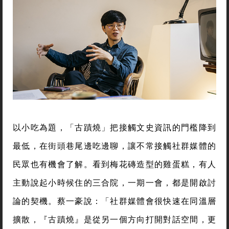
以小吃為題，「古蹟燒」把接觸文史資訊的門檻降到
最低，在街頭巷尾邊吃邊聊，讓不常接觸社群媒體的
民眾也有機會了解。看到梅花磚造型的雞蛋糕，有人
主動說起小時候住的三合院，一期一會，都是開啟討
論的契機。蔡一豪說：「社群媒體會很快速在同溫層
擴散，『古蹟燒』是從另一個方向打開對話空間，更