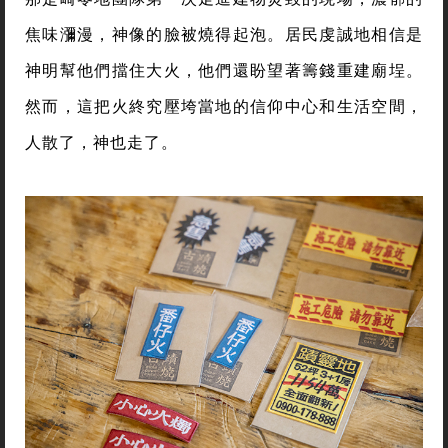
焦味瀰漫，神像的臉被燒得起泡。居民虔誠地相信是
神明幫他們擋住大火，他們還盼望著籌錢重建廟埕。
然而，這把火終究壓垮當地的信仰中心和生活空間，
人散了，神也走了。