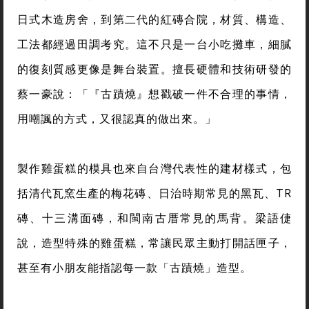
日式木造房舍，到第二代的紅磚合院，材質、構造、
工法都經過田調考究。這不只是一台小吃攤車，細膩
的復刻質感更像是舞台裝置。擅長硬體和技術研發的
蔡一豪說：「『古蹟燒』想戳破一件不合理的事情，
用嘲諷的方式，又很認真的做出來。」
製作雞蛋糕的模具也來自台灣代表性的建材樣式，包
括清代瓦窯生產的梅花磚、日治時期常見的黑瓦、TR
磚、十三溝面磚，和閩南古厝常見的馬背。梁語倢
說，造型特殊的雞蛋糕，常讓民眾主動打開話匣子，
甚至有小朋友能指認每一款「古蹟燒」造型。