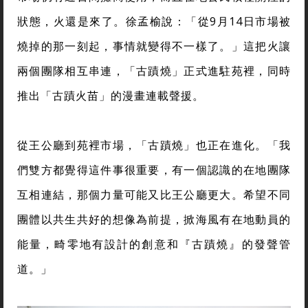
狀態，火還是來了。徐孟榆說：「從9月14日市場被
燒掉的那一刻起，事情就變得不一樣了。」這把火讓
兩個團隊相互串連，「古蹟燒」正式進駐苑裡，同時
推出「古蹟火苗」的漫畫連載聲援。
從王公廳到苑裡市場，「古蹟燒」也正在進化。「我
們雙方都覺得這件事很重要，有一個認識的在地團隊
互相連結，那個力量可能又比王公廳更大。希望不同
團體以共生共好的想像為前提，掀海風有在地動員的
能量，畸零地有設計的創意和『古蹟燒』的發聲管
道。」