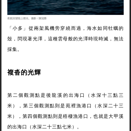
夜航回望陸上燈光。攝影 / 陳冠榮
「小多」從兩架風機旁穿繞而過，海水如同牡蠣的
殼，閃現著光澤，這種雲母般的光澤時現時滅，無法
採集。
複沓的光輝
第二個觀測點是後龍溪的出海口（水深十三點三
米），第三個觀測點則是苑裡漁港口（水深二十三
米），第四個觀測點則是梧棲漁港口，也就是大甲溪
的出海口（水深二十三點七米）。