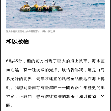
海鳥歇息於漂流海上的保麗龍浮球。攝影 / 陳玟樺
和以被物
6點43分，船的前方出現了巨大的海上風車。海水藍
而近黑，有一種綢緞的光澤。欣怡告訴我，這是白海
豚紀錄的北界，去年才建置的風機童話般地在海上轉
動。我想到臺南存有臺灣唯一一間近兩百年歷史的風
神廟，正殿門上懸有信徒捐贈的寫著「和以被物」的
匾。