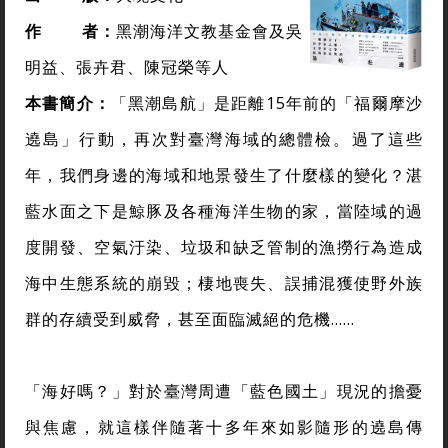
作
者
：
黑潮海洋文教基金會及吳
明益、張卉君、陳冠榮等人
本書簡介：
「黑潮島航」是距離15年前的「福爾摩沙
遶島」行動，再次對臺灣海域的總體檢。過了這些
年，我們身邊的海域和地景發生了什麼樣的變化？湛
藍水面之下是鯨豚及各種海洋生物的家，當陸域的過
度開發、空氣汙染、垃圾和缺乏管制的漁撈行為造成
海中生態系統的崩毀；棲地喪失、誤捕混獲使野外族
群的存續受到威脅，甚至面臨滅絕的危機……
「海好嗎？」對於臺灣周遭「藍色國土」現況的擔憂
與焦慮，就這樣伴隨著十多年來如影隨形的遶島傳