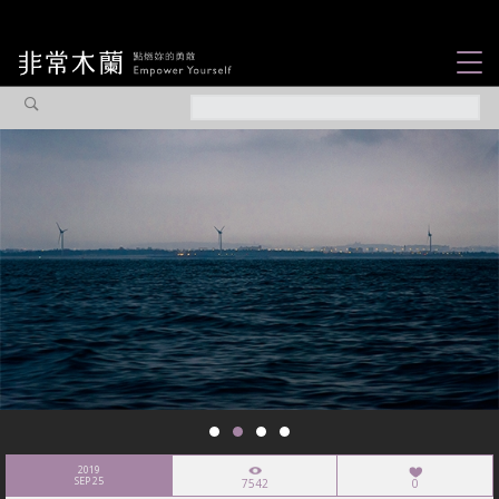
女力故事
觀點專欄
焦點企劃
社會企業
認識我們
2019
SEP 25
7542
0