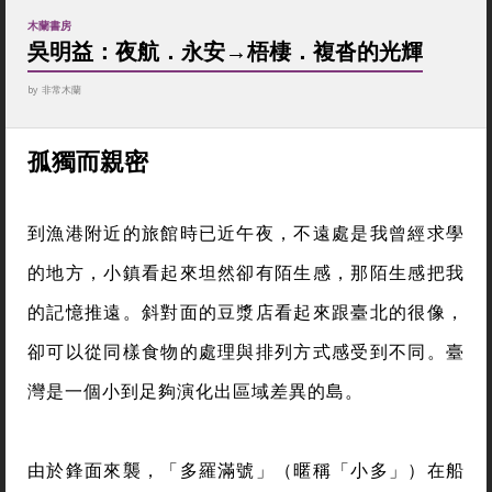
木蘭書房
吳明益：夜航．永安→梧棲．複沓的光輝
by
非常木蘭
孤獨而親密
到漁港附近的旅館時已近午夜，不遠處是我曾經求學
的地方，小鎮看起來坦然卻有陌生感，那陌生感把我
的記憶推遠。斜對面的豆漿店看起來跟臺北的很像，
卻可以從同樣食物的處理與排列方式感受到不同。臺
灣是一個小到足夠演化出區域差異的島。
由於鋒面來襲，「多羅滿號」（暱稱「小多」）在船