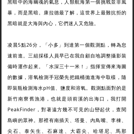
黑暗中的海幽魂的氣息，人類航海第一個挑戰並非風
暴，而是黑暗。康拉德最了解，這世界上最難抗拒的
黑暗就是大海與內心，它們迷人又危險。
凌晨5點26分，「小多」到達第一個觀測點，轉為怠
速前進。三組採樣人員早已在我自顧自地調整攝影裝
備時運作起來。「水深三十一米！」指揮室傳來海圖
的數據，溶氧檢測手冠榮先把鐵桶拋進海中取樣，隨
即裝瓶檢測海水pH值、鹽度和溶氧。觀測點面對的是
新竹南寮舊漁港，也就是頭前溪的出海口，我打開
PeakFinder，對著遠方幾不可見的山巒起伏，查閱
島嶼的眾神。那裡有南插天、塔曼、內鳥嘴、李棟、
尖石、泰矢生、石麻達、大霸尖、哈堪尼、馬那