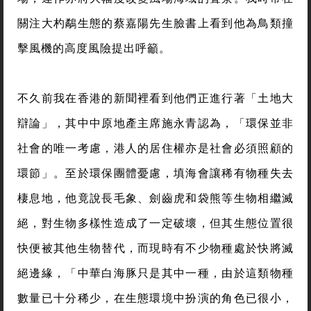
關注大杓鷸生態的蔡嘉陽先生臉書上看到他為鳥類撞
擊風機的高度風險提出呼籲。
不久前我在香港的新聞裡看到他們正進行著「土地大
辯論」，其中中原地產主席施永青認為，「環保並非
社會的唯一考慮，港人的居住權亦是社會必須照顧的
環節」。至於環保團體憂慮，填海會讓稀有物種失去
棲息地，他竟說長毛象、劍齒虎和袋熊等生物相繼滅
絕，對生物多樣性造成了一定破壞，但其生態位置很
快便被其他生物替代，而現時有不少物種處於快將滅
絕邊緣，「中華白海豚只是其中一種，由於這類物種
數量已十分稀少，在生態環境中扮演的角色已很小，