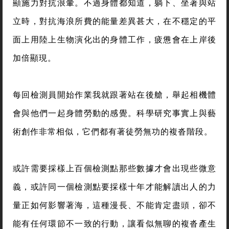
顯施力對抗浪暈。不過身體都知道，躺下、坐著與站
立時，對抗海浪所費的能量差異甚大，在不穩定的平
面上用陸上生物演化出的身體工作，疲憊會在上岸後
加倍顯現。
每回檢測員開始作業我就跟著站在後艙，舉起相機體
會與他們一起身體勞動的感覺。科學研究事實上與藝
術創作非常相似，它們都有著徒勞無功的複沓階段。
或許需要採樣上百個檢測點那些數據才會出現些微意
義，或許同一個檢測點要採樣十年才能解讀出人的力
量正如何影響著海，這種漫長、不能肯定盡頭，卻不
能有任何環節不一致的行動，讓看似無聊的複沓產生