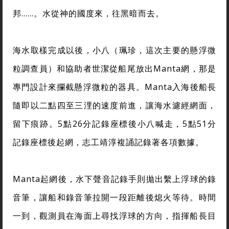
邦……。水從神的國度來，往黑暗而去。
海水取樣完成以後，小八（珮珍，這次主要的懸浮微
粒調查員）和協助者世潔從船尾放出Manta網，那是
專門設計來攔截懸浮微粒的器具。Manta入海後船長
隨即以二點四至三浬的速度前進，讓海水濾經網面，
留下痕跡。5點26分記錄座標後小八喊走，5點51分
記錄座標後起網，志工靖淳複誦記錄著各項數據。
Manta起網後，水下聲音記錄手則拋出繫上浮球的錄
音筆，讓船和錄音筆拉開一段距離後熄火等待。時間
一到，觀測員在海面上尋找浮球的方向，指揮船長目