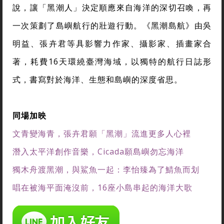
說，讓「黑潮人」決定順應來自海洋的深切召喚，再
一次策劃了島嶼航行的壯遊行動。《黑潮島航》由吳
明益、張卉君等具影響力作家、攝影家、插畫家合
著，耗費16天環繞臺灣海域，以獨特的航行日誌形
式，書寫對於海洋、生態和島嶼的深度省思。
同場加映
文青變海青，張卉君願「黑潮」流進更多人心裡
潛入太平洋創作音樂，Cicada願島嶼勿忘海洋
獨木舟渡黑潮，與鯊魚一起：李怡臻為了鯖魚而划
唱在被海平面淹沒前，16座小島串起的海洋大歌