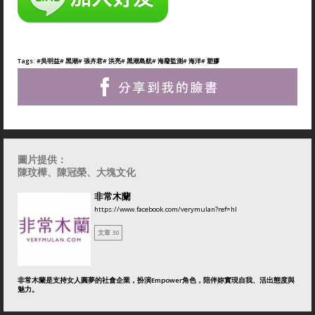
Tags:
#吳明益
# 黑潮
# 張卉君
# 洪亮
# 黑潮島航
# 海廢監測
# 海洋
# 塑膠
圖片提供：
陳玟樺、陳冠榮、大塊文化
非常木蘭
https://www.facebook.com/verymulan?ref=hl
文章 30
非常木蘭是支持女人圓夢的社會企業，扮演Empower角色，陪伴妳實現自我、活出態度與
魅力。