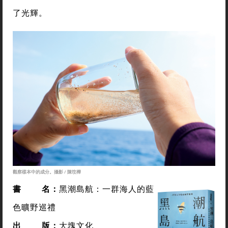
了光輝。
觀察樣本中的成分。攝影 / 陳玟樺
書
名：
黑潮島航：一群海人的藍
色曠野巡禮
出
版：
大塊文化