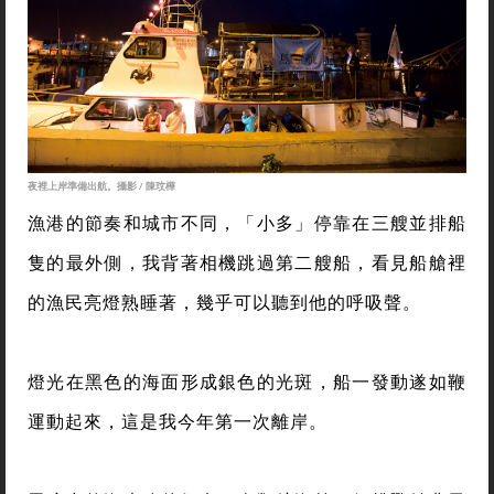
夜裡上岸準備出航。攝影 / 陳玟樺
漁港的節奏和城市不同，「小多」停靠在三艘並排船
隻的最外側，我背著相機跳過第二艘船，看見船艙裡
的漁民亮燈熟睡著，幾乎可以聽到他的呼吸聲。
燈光在黑色的海面形成銀色的光斑，船一發動遂如鞭
運動起來，這是我今年第一次離岸。