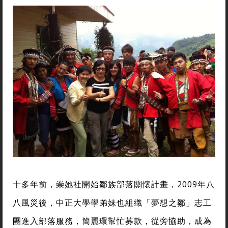
十多年前，崇她社開始鄒族部落關懷計畫，2009年八
八風災後，中正大學學弟妹也組織「夢想之鄒」志工
團進入部落服務，簡麗環幫忙募款，從旁協助，成為