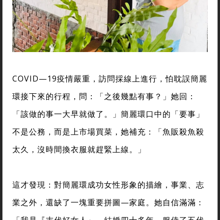
COVID—19疫情嚴重，訪問採線上進行，怕耽誤簡麗
環接下來的行程，問：「之後幾點有事？」她回：
「該做的事一大早就做了。」簡麗環口中的「要事」
不是公務，而是上市場買菜，她補充：「魚販殺魚殺
太久，沒時間換衣服就趕緊上線。」
這才發現：對簡麗環成功女性形象的描繪，事業、志
業之外，還缺了一塊重要拼圖—家庭。她自信滿滿：
「我是『末代好女人』，結婚四十多年，服侍了五代