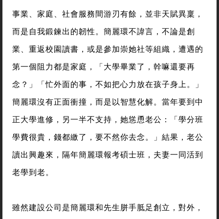
事業、家庭、社會服務間游刃有餘，並非天賦異稟，
而是自我鍛鍊出的韌性。簡麗環不諱言，不論是創
業、重返校園讀書，或是參加崇她社等組織，遭遇的
第一個阻力都是家庭，「大學畢業了，幹嘛還要再
念？」「忙外面的事，不如把心力放在孩子身上。」
簡麗環沒有正面衝撞，而是以智慧化解。當年要到中
正大學進修，另一半不支持，她慫恿老公：「學分班
學費很貴，錢都繳了，要不然你去念。」結果，老公
讀出興趣來，隔年簡麗環報考碩士班，夫妻一同活到
老學到老。
雖然建設公司是簡麗環和先生胼手胝足創立，對外，