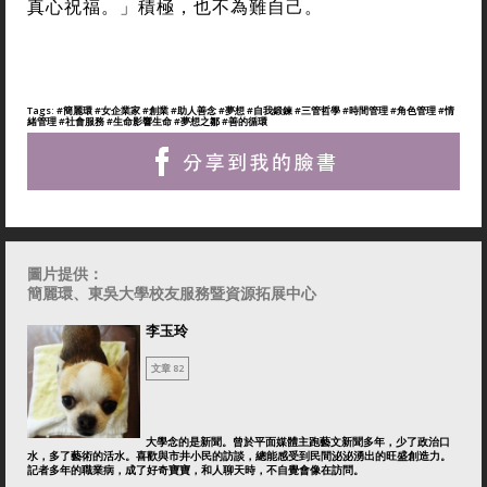
真心祝福。」積極，也不為難自己。
Tags:
#簡麗環
#女企業家
#創業
#助人善念
#夢想
#自我鍛鍊
#三管哲學
#時間管理
#角色管理
#情
緒管理
#社會服務
#生命影響生命
#夢想之鄒
#善的循環
圖片提供：
簡麗環、東吳大學校友服務暨資源拓展中心
李玉玲
文章 82
大學念的是新聞。曾於平面媒體主跑藝文新聞多年，少了政治口
水，多了藝術的活水。喜歡與市井小民的訪談，總能感受到民間泌泌湧出的旺盛創造力。
記者多年的職業病，成了好奇寶寶，和人聊天時，不自覺會像在訪問。