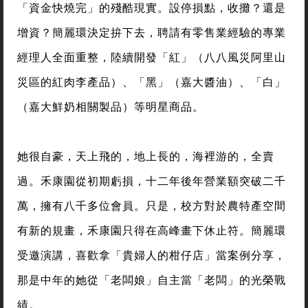
「資金快燒完」的殘酷現實。設停損點，收攤？還是
增資？簡麗環決定拚下去，聘請有零售業經驗的專業
經理人全面重整，陸續開發「紅」（八八風災阿里山
災區的紅肉李產品）、「黑」（嘉大醬油）、「白」
（嘉大鮮奶相關製品）等明星商品。
她很自豪，天上飛的，地上長的，海裡游的，全賣
過。禾康園從初期虧損，十二年後年營業額突破二千
萬，擁有八千多位會員。只是，校方對於農特產空間
有新的規畫，禾康園只得在高峰畫下休止符。簡麗環
受邀演講，喜歡拿「貴婦人的柑仔店」當案例分享，
那是中年的她從「老闆娘」自主當「老闆」的光榮戰
績。