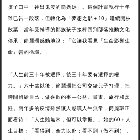
孩子口中「神出鬼沒的簡媽媽」。這個計畫執行十年
雖已告一段落，但轉化為「夢想之鄒＋10」繼續開枝
散葉，當年受輔導的鄒族孩子接棒回到部落推動文化
傳承，簡麗環感動地說：「它讓我看見『生命影響生
命』善的循環。」
「人生前三十年被選擇，後三十年要有選擇的權
力。」六十歲以後，簡麗環把公司交給兒子打理，把
時間留給自己，做喜歡的事—公益、畫畫、旅行和烹
飪。兩年多的疫情雖然讓人感嘆人生無常，簡麗環正
面看待：「人生雖無常，但可以掌握。」她的60＋人
生目標：「看得到，全力以赴；看不到（做不到），