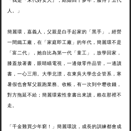
人。」
簡麗環，嘉義人，父親是白手起家的「黑手」，經營
一間鐵工廠，在「家庭即工廠」的年代，簡麗環不是
「富二代」，她自比為第一代「童工」，放學回家，
膝蓋放著書，眼睛瞄電視，一邊做零件品管，一邊讀
書，一心三用。大學北漂，在東吳大學念企管系，寒
暑假也會幫父親跑業務、收帳，有一次到中壢收錢，
對方拖延不給；簡麗環索性拿書出來讀，賴在那裡不
走。
「千金難買少年窮！」簡麗環說，成長的訓練都會成