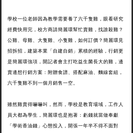
學校一位老師因為教學需要養了六千隻雞，眼看研究
經費快用完，校方商請簡麗環幫忙賣雞，找誰殺雞？
公雞、母雞、大隻雞、小隻雞，如何訂價？簡麗環見
招拆招，建築本業「自建自銷」累積的經驗，行銷更
是簡麗環強項，開記者會主打吃益生菌長大的雞，邊
賣邊想行銷方案：附贈食譜、搭配麻油、麵線套組，
六千隻雞不到一個月銷售一空。
雖然雞賣得嚇嚇叫，然而，學校是教育場域，工作人
員大都為學生，簡麗環也是抱著：虧錢就當做奉獻
「學術香油錢」心態投入，開張一年半不得不面對