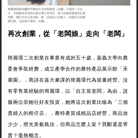
簡麗環與諾貝爾和平獎得主尤努斯教授（左圖）不僅同一天生
日，且都擁有共同的社會企業公民理念，致力於解決貧困及社會
問題，攜手合作公益活動，將「成為別人的貴人」的善念化為實
際行動。尤奴斯手寫信（右圖）。
再次創業，從「老闆娘」走向「老闆」
簡麗環二次創業在事業有成的五十歲，嘉義大學向農
委會爭取經費，成立產學合作的農特產品展示館「禾
康園」，商請在嘉大兼課的簡麗環代為規畫經營。沒
有零售業經驗的簡麗環，以「自主當老闆」為由，說
服兩位崇她社好友投資，她將這次創業比喻為「三個
貴婦人的柑仔店」，農特產當成精品店經營，商品放
少少，燈光美氣氛佳，但商品怎麼上架？買斷還是寄
賣？毫無概念。