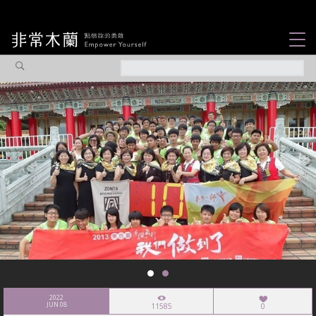
女力故事
觀點專欄
焦點企劃
社會企業
認識我們
2022
JUN 08
11585
0