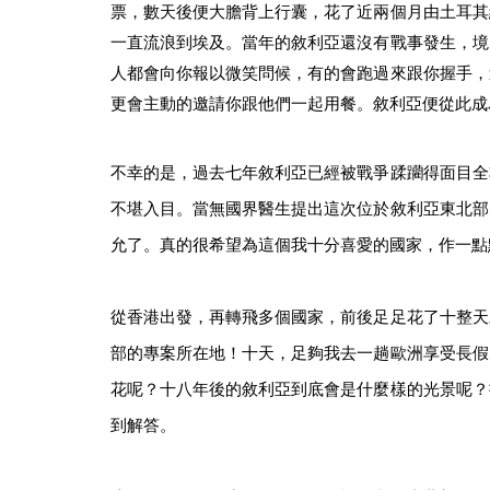
票，數天後便大膽背上行囊，花了近兩個月由土耳其
一直流浪到埃及。當年的敘利亞還沒有戰事發生，境
人都會向你報以微笑問候，有的會跑過來跟你握手，
更會主動的邀請你跟他們一起用餐。敘利亞便從此成
不幸的是，過去七年敘利亞已經被戰爭蹂躪得面目全
不堪入目。當無國界醫生提出這次位於敘利亞東北部
允了。真的很希望為這個我十分喜愛的國家，作一點
從香港出發，再轉飛多個國家，前後足足花了十整天
部的專案所在地！十天，足夠我去一趟歐洲享受長假
花呢？十八年後的敘利亞到底會是什麼樣的光景呢？
到解答。