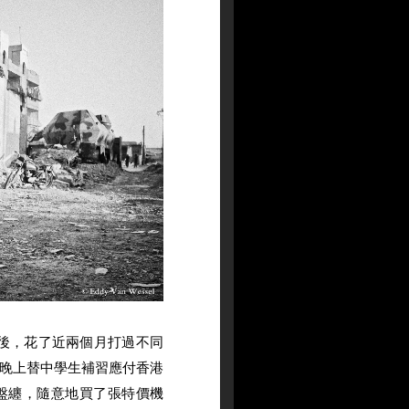
束後，花了近兩個月打過不同
晚上替中學生補習應付香港
盤纏，隨意地買了張特價機