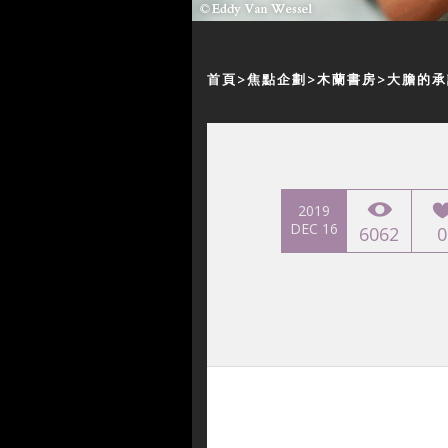
首頁
焦點企劃
木蘭書房
大膽的承
2019
DEC 16
6062
0