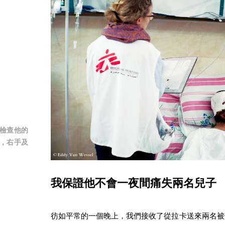
檢查他的
，右手及
我保證他不會一夜間痛失兩名兒子
彷如平常的一個晚上，我們接收了從拉卡送來兩名被