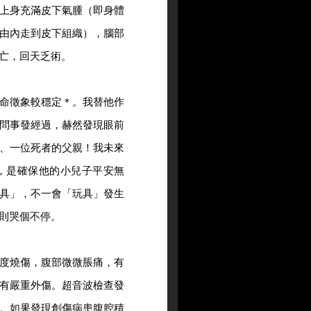
上身充滿皮下氣腫（即身體
由內走到皮下組織），腦部
亡，回天乏術。
命徵象較穩定＊。我替他作
問事發經過，赫然發現眼前
、一位死者的父親！我未來
，是確保他的小兒子平安無
具」，不一會「玩具」發生
則哭個不停。
度燒傷，腹部微微脹痛，有
有嚴重外傷。超音波檢查發
。如果發現創傷病患腹腔積