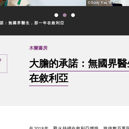
諾：無國界醫生，那一年在敘利亞
木蘭書房
大膽的承諾：無國界醫
在敘利亞
在2018年，戰火持續在敘利亞燃燒，致使數百萬