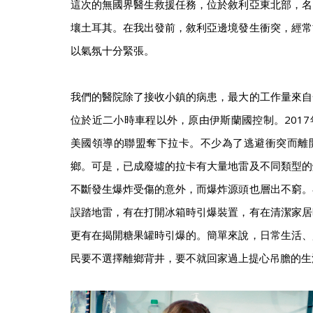
這次的無國界醫生救援任務，位於敘利亞東北部，名
壤土耳其。在我出發前，敘利亞邊境發生衝突，經常
以氣氛十分緊張。
我們的醫院除了接收小鎮的病患，最大的工作量來自
位於近二小時車程以外，原由伊斯蘭國控制。201
美國領導的聯盟奪下拉卡。不少為了逃避衝突而離
鄉。可是，已成廢墟的拉卡有大量地雷及不同類型的
不斷發生爆炸受傷的意外，而爆炸源頭也層出不窮。
誤踏地雷，有在打開冰箱時引爆裝置，有在清潔家居
更有在揭開糖果罐時引爆的。簡單來說，日常生活、
民要不選擇離鄉背井，要不就回家過上提心吊膽的生