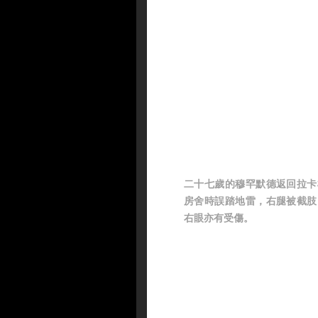
二十七歲的穆罕默德返回拉卡
房舍時誤踏地雷，右腿被截肢
右眼亦有受傷。