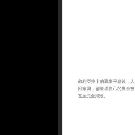
敘利亞拉卡的戰事平息後，人
回家園，卻發現自己的屋舍被
甚至完全摧毀。