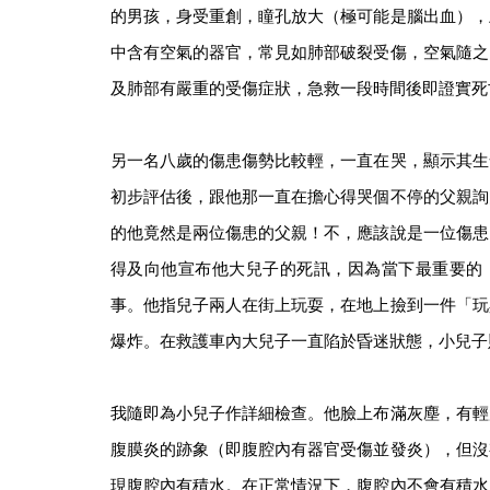
的男孩，身受重創，瞳孔放大（極可能是腦出血），
中含有空氣的器官，常見如肺部破裂受傷，空氣隨之
及肺部有嚴重的受傷症狀，急救一段時間後即證實死
另一名八歲的傷患傷勢比較輕，一直在哭，顯示其生
初步評估後，跟他那一直在擔心得哭個不停的父親詢
的他竟然是兩位傷患的父親！不，應該說是一位傷患
得及向他宣布他大兒子的死訊，因為當下最重要的
事。他指兒子兩人在街上玩耍，在地上撿到一件「玩
爆炸。在救護車內大兒子一直陷於昏迷狀態，小兒子
我隨即為小兒子作詳細檢查。他臉上布滿灰塵，有輕
腹膜炎的跡象（即腹腔內有器官受傷並發炎），但沒
現腹腔內有積水。在正常情況下，腹腔內不會有積水