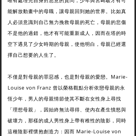
唯有處理完自身對惡意的質問，少年與宮﨑駿才有可
能解放動畫中的母職，讓母親回到她的世界。比如真
人必須意識到自己無力挽救母親的死亡，母親的悲傷
不是他的過錯，他才有可能重新成人，因而在塔的時
空下遇見了少女時期的母親，使他明白，母親已經選
擇自己想要的人生了。
不僅是對母親的罪惡感，也是對母親的愛戀。Marie-
Louise von Franz 曾以榮格觀點分析依戀母親的永
恆少年，男人的母親情節使其不斷在女性身上尋找
「理想母親」，因始終無法尋得、使內在產生憤怒與
破壞力，那樣的成人男性身上帶有稚性的陰影，同時
這種陰影裡懷抱創造力：因而 Marie-Louise von