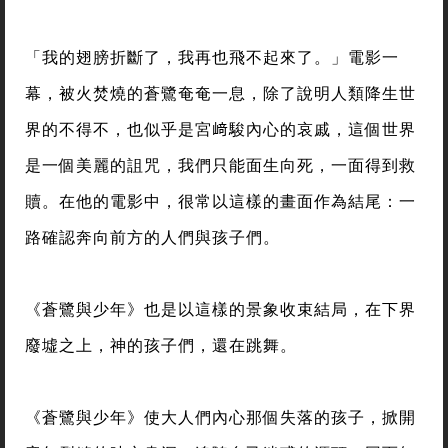
「我的翅膀折斷了，我再也飛不起來了。」電影一
幕，被火焚燒的蒼鷺奄奄一息，除了說明人類降生世
界的不得不，也似乎是宮﨑駿內心的哀戚，這個世界
是一個美麗的詛咒，我們只能面生向死，一面得到救
贖。在他的電影中，很常以這樣的畫面作為結尾：一
路確認奔向前方的人們與孩子們。
《蒼鷺與少年》也是以這樣的景象收束結局，在下界
廢墟之上，神的孩子們，還在跳舞。
《蒼鷺與少年》使大人們內心那個失落的孩子，掀開