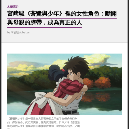
木蘭選片
宮﨑駿《蒼鷺與少年》裡的女性角色：斷開
與母親的臍帶，成為真正的人
by
李姿穎 Abby Lee
《蒼鷺與少年》是一部出自大師宮﨑駿之手的半自傳式奇幻作
品，探討生命、死亡與萬物，並向友情致敬，日本片名《你想活
出怎樣的人生》靈感來自日本作家吉野源三郎的同名小說。／劇