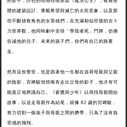
的影子，白色的哇啦哇啦形如《魔法公主》，複雜形
體的建築設計、乘載希望與滅亡的火炬意象，以及那
些不斷拯救角色的女英雄們，在充滿相似符號的吉卜
力世界觀，他同時劇中安排「學我者死」門牌，彷彿
告誡他的兒子、未來的孩子們，你們有自己的路要
走。
然而這份警世，也是因著他一生都在追尋母親與父親
的陰影，宮﨑駿領悟唯有走出父母的影子，他才有可
能真正地辨識自己。《蒼鷺與少年》以尋找母親開始
故事，以送走母親作為結尾，就像 82 歲的宮﨑駿，
努力切割一個孩子與母親之間的臍帶，只為了沒有負
罪感的飛翔。