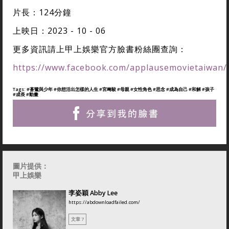
片長：124分鐘
上映日：2023 - 10 - 06
更多資訊請上甲上娛樂官方臉書粉絲團查詢：
https://www.facebook.com/applausemovietaiwan/
Tags:
#蒼鷺與少年
#你想活出怎樣的人生
#宮﨑駿
#母親
#女性角色
#思念
#成為自己
#和解
#孩子
#成長
#動畫
圖片提供：
甲上娛樂
李姿穎 Abby Lee
https://abdownloadfailed.com/
文章 7