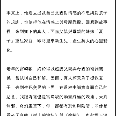
事實上，他過去提及自己父親對情感的不忠與對孩子
的規訓，也使得他在情感上與母親靠攏。回應到故事
裡，來到鄉下的真人，面臨父親與母親的妹妹「夏
子」重組家庭、即將迎來新生兒，產生莫大的心靈變
化。
老年的宮﨑駿，終於得以超脫父親與母親的複雜關
係，嘗試與自己和解。因而，真人願意為了拯救夏
子，去到生死交界的下界，在過程中誠實直面自己的
惡意。我認為這也是宮﨑駿的動畫終極的表達，天真
無邪、奇幻畫筆下，每一部都有恐怖與陰暗，即使是
看來天真的《崖上的波妞》與《龍貓》，也都埋下深