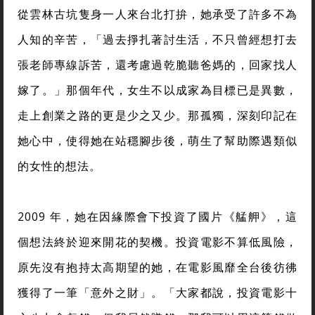
從雲林古坑隻身一人來台北打拚，她承受了許多不為
人知的辛苦，「過去掙扎著討生活，不只曾經想打去
張老師專線訴苦，還考慮過乾脆聽爸媽的，回家找人
嫁了。」那個年代，女生不以成家為目標已是異數，
走上創業之路的更是少之又少。那孤獨，深刻印記在
她心中，使得她在站穩腳步後，萌生了幫助際遇類似
的女性的想法。
2009 年，她在因緣際會下投資了國片《艋舺》，這
個想法終於迎來開花的契機。投資電影不算低風險，
原先沒有抱持太高期望的她，在電影風靡全台後彷彿
獲得了一筆「意外之財」。「大家都說，投資電影十