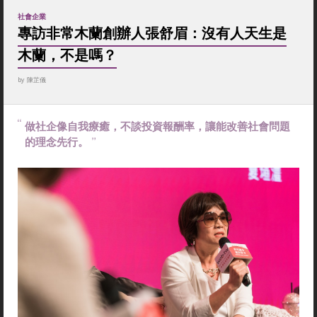
社會企業
專訪非常木蘭創辦人張舒眉：沒有人天生是
木蘭，不是嗎？
by
陳芷儀
做社企像自我療癒，不談投資報酬率，讓能改善社會問題
的理念先行。