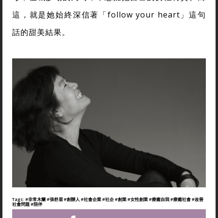
這，就是她始終深信著「follow your heart」這句
話的甜美結果。
Tags:
#非常木蘭
#張舒眉
#創辦人
#社會企業
#社企
#創業
#女性創業
#療癒自我
#療癒社會
#改善
社會問題
#陪伴