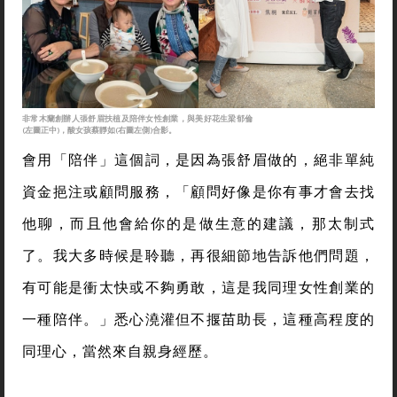
非常木蘭創辦人張舒眉扶植及陪伴女性創業，與美好花生梁郁倫
(左圖正中)，酸女孩蔡靜如(右圖左側)合影。
會用「陪伴」這個詞，是因為張舒眉做的，絕非單純
資金挹注或顧問服務，「顧問好像是你有事才會去找
他聊，而且他會給你的是做生意的建議，那太制式
了。我大多時候是聆聽，再很細節地告訴他們問題，
有可能是衝太快或不夠勇敢，這是我同理女性創業的
一種陪伴。」悉心澆灌但不揠苗助長，這種高程度的
同理心，當然來自親身經歷。