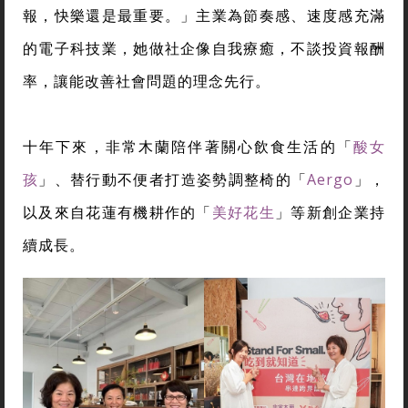
報，快樂還是最重要。」主業為節奏感、速度感充滿
的電子科技業，她做社企像自我療癒，不談投資報酬
率，讓能改善社會問題的理念先行。
十年下來，非常木蘭陪伴著關心飲食生活的「
酸女
孩
」、替行動不便者打造姿勢調整椅的「
Aergo
」，
以及來自花蓮有機耕作的「
美好花生
」等新創企業持
續成長。