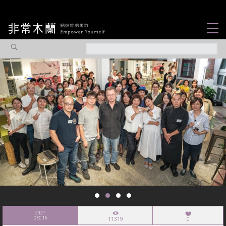
女力故事
觀點專欄
焦點企劃
社會企業
認識我們
2021
DEC 16
11319
0