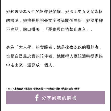
她知曉身為女性的艱難與榮耀，她深明男女之間永恆
的探戈，她擅長用明亮文字談論關係曲折，她溫柔卻
不脆弱，胸口掛著：「憂傷與自憐禁止進入」。
身為「大人學」的實踐者，她是孜孜矻矻的照顧者，
也是自己最忠實的陪伴者。她懂得人應該適時從家族
中走出來，還原成一個人。
Tags:
#木蘭書房
#張曼娟
#快樂練習
#中年覺醒
#理解
#快樂
#技能
#練習