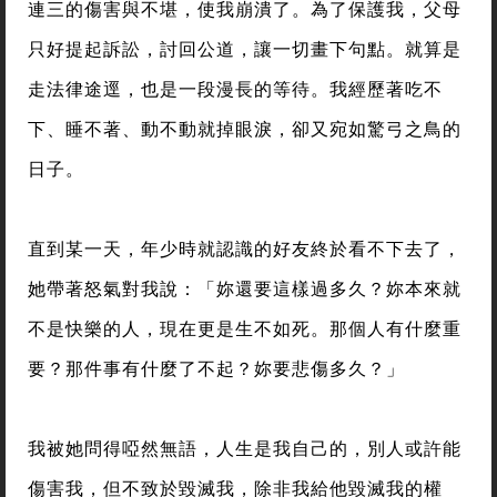
連三的傷害與不堪，使我崩潰了。為了保護我，父母
只好提起訴訟，討回公道，讓一切畫下句點。就算是
走法律途逕，也是一段漫長的等待。我經歷著吃不
下、睡不著、動不動就掉眼淚，卻又宛如驚弓之鳥的
日子。
直到某一天，年少時就認識的好友終於看不下去了，
她帶著怒氣對我說：「妳還要這樣過多久？妳本來就
不是快樂的人，現在更是生不如死。那個人有什麼重
要？那件事有什麼了不起？妳要悲傷多久？」
我被她問得啞然無語，人生是我自己的，別人或許能
傷害我，但不致於毀滅我，除非我給他毀滅我的權