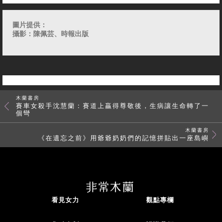
圖片提供：
攝影：陳佩芸、時報出版
木蘭書房
賽車女殺手沈慧蘭：賽道上贏得尊敬後，生病讓生命轉了一
個彎
木蘭書房
《在遺忘之前》用爺爺奶奶們的記憶拼貼出一座島嶼
看見女力
觀點專欄