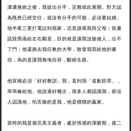
溝通無效之後，我提出分手，災難就此展開。對方認
為既然已經交往，就沒有分手的可能，必須要結婚。
他半夜三更打電話到我家，恣意謾罵我與父母；投遞
詆毀黑函給左右鄰居，目的就是讓我沒臉做人，出不
了門；他還跑去我任教的大學，散發我寫給他的書
信，為的是讓我無地自容，斷絕生路。
他宣稱必須「好好教訓」我，直到我「道歉賠罪」，
乖乖嫁給他。他說過好幾次，很多人都認識我，卻沒
人認識他，怕丟臉的是我，他是穩穩的贏家。
當時的我是個完美主義者，處於情感的潔癖期，接二