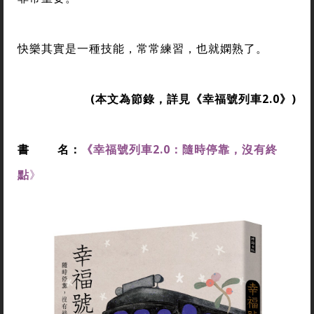
快樂其實是一種技能，常常練習，也就嫻熟了。
(
本文為節錄，詳見
《幸福號列車2.0
》
)
書
名：
《
幸福號列車2.0：隨時停靠，沒有終
點
》