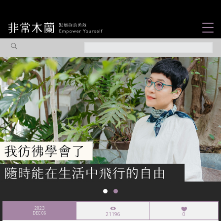
女力故事
觀點專欄
焦點企劃
社會企業
認識我們
2023
DEC 06
21196
0