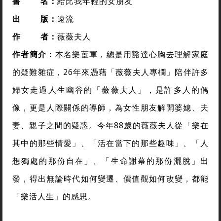
書
名：
給比我年輕的女朋友
出
版：
遠流
作
者
：
薇薇夫人
作者簡介：
本名樂茞軍，總是用豁達心胸去理解家庭
的疑難雜症，26年來憑藉「薇薇夫人專欄」陪伴許多
婦女走過人生幽谷的「薇薇夫人」，是許多人的偶
像，更是人際關係的導師，為女性朋友解開婆媳、夫
妻、親子之間的疑惑。今年88歲的薇薇夫人從「樂在
其中的那些情愛」、「活在當下的那些趣味」、「人
想獨處的那份自在」、「生命謝幕的那份灑脫」出
發，得出無論時代如何變遷、價值觀如何改變，都能
「樂活人生」的感思。