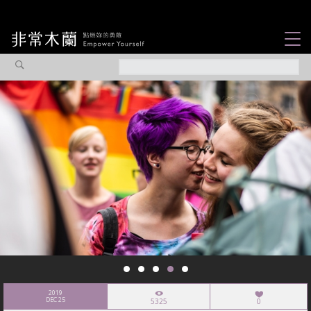
女力故事
觀點專欄
焦點企劃
社會企業
認識我們
2019
DEC 25
5325
0