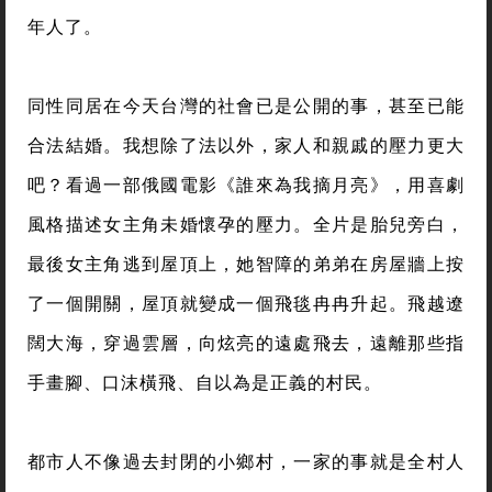
年人了。
同性同居在今天台灣的社會已是公開的事，甚至已能
合法結婚。我想除了法以外，家人和親戚的壓力更大
吧？看過一部俄國電影《誰來為我摘月亮》，用喜劇
風格描述女主角未婚懷孕的壓力。全片是胎兒旁白，
最後女主角逃到屋頂上，她智障的弟弟在房屋牆上按
了一個開關，屋頂就變成一個飛毯冉冉升起。飛越遼
闊大海，穿過雲層，向炫亮的遠處飛去，遠離那些指
手畫腳、口沫橫飛、自以為是正義的村民。
都市人不像過去封閉的小鄉村，一家的事就是全村人