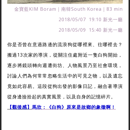
金寶藍KIM Boram｜南韓South Korea｜83 min
2018/05/07 19:10 新光一廳
2018/05/09 15:40 新光一廳
你是否曾在意過路邊的流浪狗從哪裡來、往哪裡去？
搬過13次家的導演，從關注住處附近一隻白狗開始，
逐步將鏡頭轉向週遭街坊、人物風景乃至社會環境，
討論人們為何常常忽略生活中的可見之物，以及遺忘
竟如此容易。這段從狗出發的影像日記，融合著導演
從身邊撿拾起的真實風景，以及自身的記憶碎片。
【觀後感】
馬欣：《白狗》原來是故鄉的象徵啊！