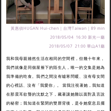
黃惠偵HUGAN Hui-chen｜台灣Taiwan｜89 min
2018/05/04 16:30 新光一廳
2018/05/07 21:00 華山A1廳
我和我母親雖然生活在相同的空間裡，但幾十年來，
我們就像是同個屋簷下的陌生人，唯一的交集是她為
我準備的吃食。我們之間沒有噓寒問暖、沒有母女間
的心裡話、沒有「我愛你」。 當我注視著她，我知道
在那震耳欲聾的沈默之下，藏著讓她難以面對及言說
的秘密；我知道在緊閉的雙唇背後，是令她窒息且擺