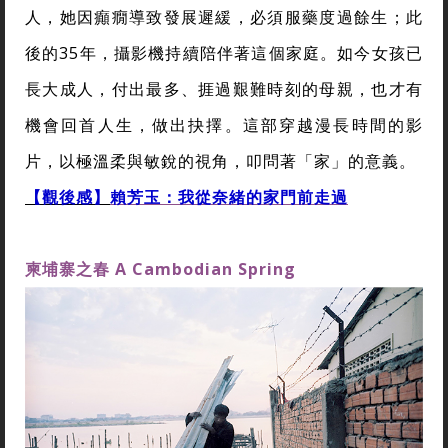
人，她因癲癇導致發展遲緩，必須服藥度過餘生；此
後的35年，攝影機持續陪伴著這個家庭。如今女孩已
長大成人，付出最多、捱過艱難時刻的母親，也才有
機會回首人生，做出抉擇。這部穿越漫長時間的影
片，以極溫柔與敏銳的視角，叩問著「家」的意義。
【觀後感】
賴芳玉：我從奈緒的家門前走過
柬埔寨之春
A Cambodian Spring