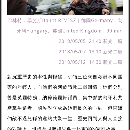
巴林特．瑞斐斯Balint REVESZ｜德國Germany、匈
牙利Hungary、英國United Kingdom｜90 min
2018/05/05 21:40 新光二廳
2018/05/07 13:10 新光二廳
2018/05/12 14:30 新光二廳
對沉重歷史的率性與輕佻，引領三位來自歐洲不同國
家的年輕人，向他們的阿嬷請教二戰回憶：她們分別
曾是英國特務，納粹德國舞蹈員，集中營的匈牙利共
產黨生還者。國族對立成為她們長久的心結，但阿嬷
們敵不過兒孫的邀約共聚一堂，歷史回到人與人直接
的對話上，也成為阿嬤和兒孫一起重寫的家庭故事。