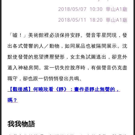
2018/05/07 10:30 華山A1廳
2018/05/11 18:20 華山A1廳
「噓！」美術館裡必須保持安靜。聲音零星閃現，發
出各式聲響的人／動物，如同展品也被隔間展示。沈
默使發聲的慾望擠壓變形，女主角試圖逃出，卻意外
遁入神秘房間。當一切失控脫序時，有個聲音仍克盡
職守，卻也跟一切悄悄發出共鳴。
【觀後感】
何曉玫看《靜》：畫作是靜止無聲的，
嗎？
我我物語