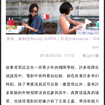
莫莉．蘇利亞Mouly SURYA｜印尼Indonesia｜104
min
2018/05/04 17:10 華山A1廳
故事背景設定在一所青少年的殘障學校。許多視障生
就讀其中。電影中有時看似紀錄、卻也有著許多奇幻
時刻。除了專業演員尼可拉斯・撒普塔以外，還有許
多業餘的年輕視障演員也參與其中。真實或逼真的場
景，也使得電影的想像力有了立基之處。導演有能力