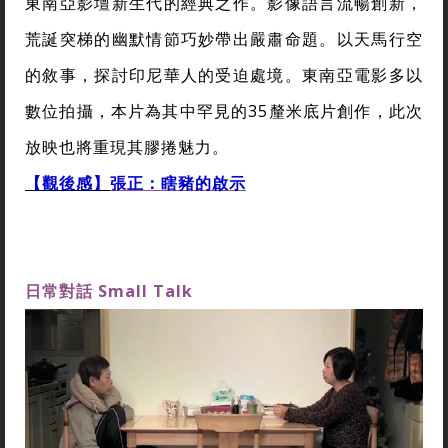
東南亞影壇新生代的經典之作。影像語言流暢創新，
荒誕突梯的幽默情節巧妙帶出嚴肅命題。以天馬行空
的敘事，探討印尼華人的受迫處境。東南亞電影多以
數位拍攝，本片為其中罕見的35釐米底片創作，此次
放映也將重現其膠捲魅力。
【觀後感】
張正：瞎豬的啟示
日常對話
Small Talk