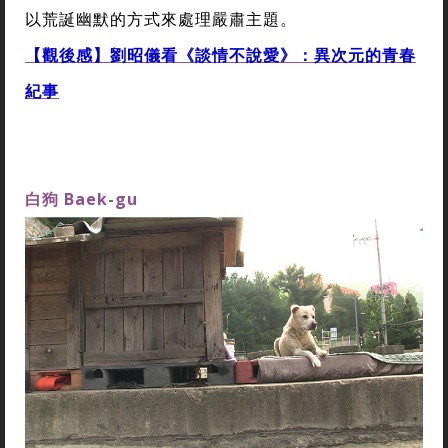
以荒誕幽默的方式來處理嚴肅主題。
【觀後感】劉昭儀看《談情不說愛》：異次元的青春
紀事
白狗
Baek-gu