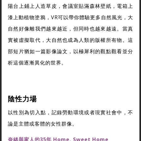
陽台
上鋪上人造草皮，會議室貼滿森林壁紙，電箱上
漆上動植物塗鴉，VR可以帶你體驗更多自然風光，大
自然好像離我們越來越近，但同時也越來越遠。當真
實被虛擬取代，大自然也成為人類的版權所有物。這
部短片猶如一篇影像論文，以極犀利的觀點觀看並分
析這個逐漸異化的世界。
陰性力場
以性別為切入點，記錄勞動環境或者現實社會中，不
論是主體或客體的女性群像。
奈緒與家人的
35
年
Home, Sweet Home