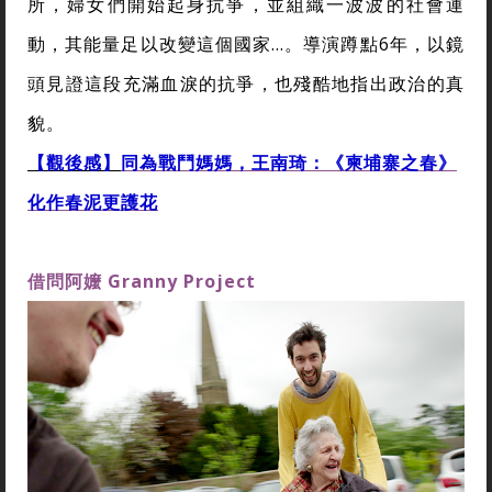
所，婦女們開始起身抗爭，並組織一波波的社會運
動，其能量足以改變這個國家…。導演蹲點6年，以鏡
頭見證這段充滿血淚的抗爭，也殘酷地指出政治的真
貌。
【觀後感】
同為戰鬥媽媽，王南琦：《柬埔寨之春》
化作春泥更護花
借問阿嬤
Granny Project