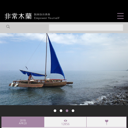
女力故事
觀點專欄
焦點企劃
社會企業
認識我們
2018
APR 20
12856
1