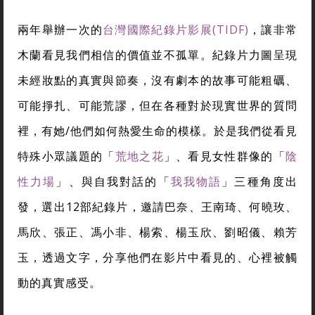
兩年舉辦一次的
台灣國際紀錄片影展(TIDF)
，讓非常
木蘭看見我們相信的價值並不孤單。紀錄片力圖呈現
未經妝點的真實與節奏，沒有劇本的故事可能粗礪、
可能掙扎、可能荒謬，但在各種對於現實世界的質問
裡，有她/他們如何熱愛生命的模樣。於是我們從看見
特殊小眾議題的
「
荒地之花
」
、看見女性群像的「
陰
性力場
」、與自我對話的「
我我物語
」三種角度出
發，選出12部紀錄片，邀請巴奈、王南琦、何曉玫、
馬欣、張正、馮小非、楊索、楊玉欣、劉昭儀、賴芳
玉，透過文字，分享他們在影片中看見的、心裡被觸
動的真實感受。