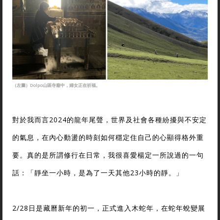
（左圖）Dolpo山區寺廟中，婦女正在祈福。
對於我而言2024的龍年尾聲，世界及社會各種紛擾與不安定
的氣息，在內心動盪的時刻如何穩定住自己的心顯得格外重
要。真的是所謂修行在日常，我很喜愛楊定一所說過的一句
話：「靜坐一小時，是為了一天其他23小時的靜。」
2/28日是藏曆新年的初一，正式進入木蛇年，在蛇年蛻變展