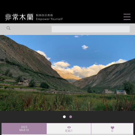
女力故事
觀點專欄
焦點企劃
社會企業
認識我們
2025
MAR 10
8361
0