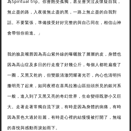
為Spiritual trip。你會飽受孤獨，甚至會哭泣及懷疑自我，
無止盡的路，入夜後無止盡的黑，一路上無止盡的自我對
話。不要緊張，準備接受好好完整的與自己同在，相信山神
會帶領你前進。」
我的臉及嘴唇因為高山紫外線的曝曬脫了層層的皮，身體也
因為高山症及多日的行走瘦了好幾公斤，每個人都乾扁瘦了
一圈，又黑又乾的，但雙眼清澈閃耀著光芒，內心也清明抖
擻明亮了起來，如同夜裡在喜馬拉雅山區抬頭所見的銀河系
一般，進入到了又黑又亮的奇幻世界，生命變得既渺小又巨
大。走著走著常獨自流下淚，有時是因為身體的病痛，有時
因為景色大過於壯麗，有時是心裡的結慢慢被打開了，無端
的喜悅與感動而淚如雨下。