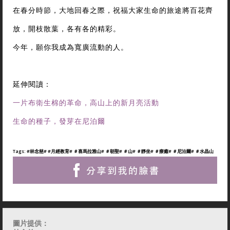
在春分時節，大地回春之際，祝福大家生命的旅途將百花齊
放，開枝散葉，各有各的精彩。
今年，願你我成為寬廣流動的人。
延伸閱讀：
一片布衛生棉的革命，高山上的新月亮活動
生命的種子，發芽在尼泊爾
Tags:
#林念慈
# #月經教育
# ＃喜馬拉雅山
# ＃朝聖
# ＃山
# ＃靜坐
# ＃療癒
# ＃尼泊爾
# ＃水晶山
圖片提供：