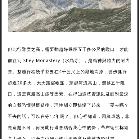
但此行難度之高，需要翻越好幾座五千多公尺的隘口，才能
前往到 Shey Monastery（水晶寺），是精神與體力的耐力
賽。整趟行程幾乎都要在4千公尺上的藏地高原，徒步健行
超過20多天，天天露宿帳篷，穿越河流高山，翻越五千隘
口，還需克服高山症等因素。在得知這些資訊以及面對最深
的自我恐懼與懷疑後，理性腦立即怯懦了起來，「要去嗎？
不去的話，可以在等12年嗎？」但心裡知道，因緣成熟，非
走這趟不可，何況此行還會結合我心中的夢，帶布衛生棉給
高山婦女，結合高山婦女的月經教育及藥草療癒計畫。