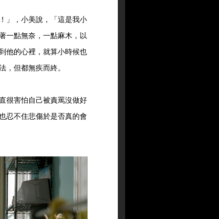
！」，小美說，「這是我小
著一點無奈，一點麻木，以
到他的心裡，就算小時候也
法，但都無疾而終。
直很害怕自己被責罵沒做好
也忍不住悲傷於是否真的會