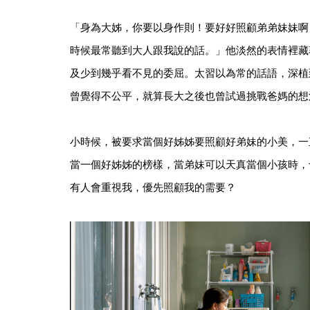
「身為大姊，你要以身作則！要好好照顧弟弟妹妹啊
時候最常聽到大人跟我說的話。」他淡然的表情裡藏
及少到幾乎看不見的委屈。太習以為常的話語，深植
曾覺得不公平，就算長大之後也曾試過挑戰爸媽的想
小時候，被要求當個好姊姊要照顧好弟妹的小美，一
當一個好姊姊的榜樣，當弟妹可以天真當個小孩時，
有人會重視我，優先照顧我的需要？