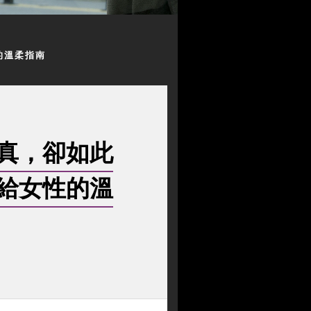
的溫柔指南
真，卻如此
給女性的溫