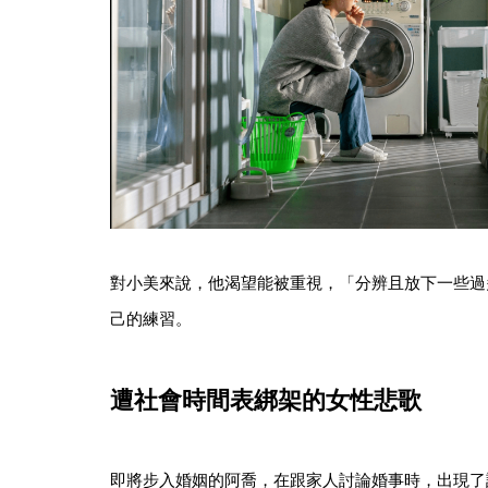
對小美來說，他渴望能被重視，「分辨且放下一些過
己的練習。
遭社會時間表綁架的女性悲歌
即將步入婚姻的阿喬，在跟家人討論婚事時，出現了