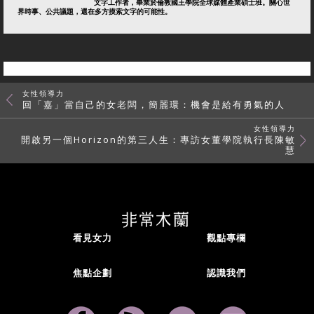
文字工作者，畢業於倫敦國王學院全球媒體產業碩士班。關心世
界時事、公共議題，還在多方摸索文字的可能性。
女性領導力
回「嘉」當自己的女老闆，簡麗環：機會是給有勇氣的人
女性領導力
開啟另一個Horizon的第三人生：專訪女董學院執行長陳敏
慧
看見女力
觀點專欄
焦點企劃
認識我們