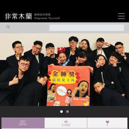
女力故事
觀點專欄
焦點企劃
社會企業
認識我們
2021
SEP 06
21350
0