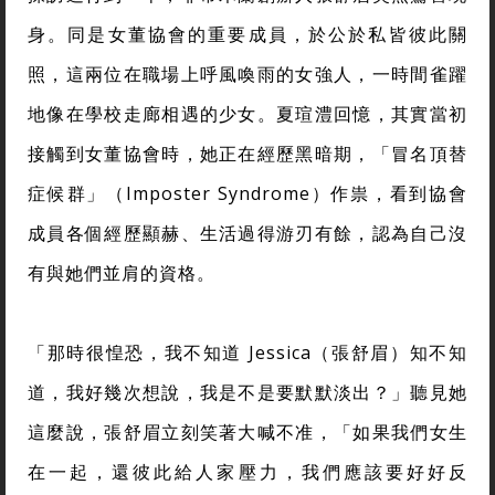
身。同是女董協會的重要成員，於公於私皆彼此關
照，這兩位在職場上呼風喚雨的女強人，一時間雀躍
地像在學校走廊相遇的少女。夏瑄澧回憶，其實當初
接觸到女董協會時，她正在經歷黑暗期，「冒名頂替
症候群」（Imposter Syndrome）作祟，看到協會
成員各個經歷顯赫、生活過得游刃有餘，認為自己沒
有與她們並肩的資格。
「那時很惶恐，我不知道 Jessica（張舒眉）知不知
道，我好幾次想說，我是不是要默默淡出？」聽見她
這麼說，張舒眉立刻笑著大喊不准，「如果我們女生
在一起，還彼此給人家壓力，我們應該要好好反