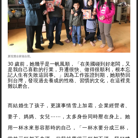
夏瑄澧全家福合照。
30 歲前，她幾乎是一帆風順，「在美國碰到好老闆，又
是我自己喜歡的行業，升遷很快、做得很順利，根本忘
記人生有失敗這回事。」因為工作簽證到期，她順勢回
到台灣，發現過去養成的性格、習慣的文化，在這裡竟
難以磨合。
而結婚生了孩子，更讓事情雪上加霜，企業經營者、
妻子、媽媽、女兒⋯⋯，太多身份同時壓在身上。她
用一杯水來形容那時的自己，「一杯水要分成三杯，