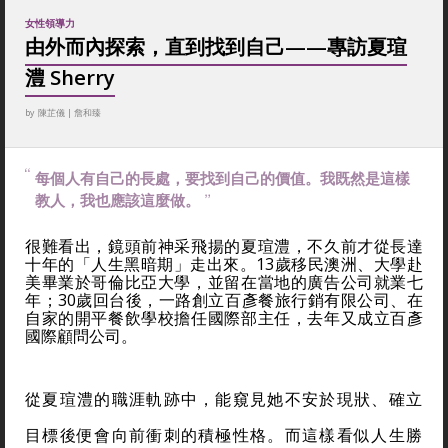
女性領導力
由外而內探索，直到找到自己——專訪夏瑄
澧 Sherry
by
陳芷儀
|
詹和臻
每個人有自己的長處，要找到自己的價值。我既然是這樣
教人，我也應該這麼做。
很難看出，鏡頭前神采飛揚的夏瑄澧，不久前才從長達
十年的「人生黑暗期」走出來。13歲移民澳洲、大學赴
美畢業於哥倫比亞大學，並留在當地的廣告公司就業七
年；30歲回台後，一路創立百彥餐旅行銷有限公司、在
自家的開平餐飲學校擔任國際部主任，去年又成立百彥
國際顧問公司。
從夏瑄澧的職涯軌跡中，能窺見她不安於現狀、確立
目標後便會向前衝刺的積極性格。而這樣看似人生勝