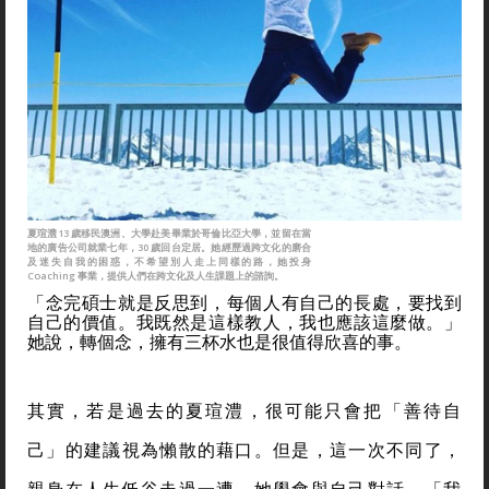
夏瑄澧13 歲移民澳洲、大學赴美畢業於哥倫比亞大學，並留在當
地的廣告公司就業七年，30 歲回台定居。她經歷過跨文化的磨合
及迷失自我的困惑，不希望別人走上同樣的路，她投身
Coaching 事業，提供人們在跨文化及人生課題上的諮詢。
「念完碩士就是反思到，每個人有自己的長處，要找到
自己的價值。我既然是這樣教人，我也應該這麼做。」
她說，轉個念，擁有三杯水也是很值得欣喜的事。
其實，若是過去的夏瑄澧，很可能只會把「善待自
己」的建議視為懶散的藉口。但是，這一次不同了，
親身在人生低谷走過一遭，她學會與自己對話，「我