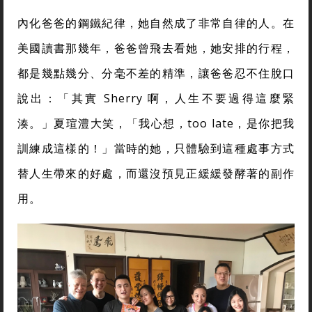
內化爸爸的鋼鐵紀律，她自然成了非常自律的人。在
美國讀書那幾年，爸爸曾飛去看她，她安排的行程，
都是幾點幾分、分毫不差的精準，讓爸爸忍不住脫口
說出：「其實 Sherry 啊，人生不要過得這麼緊
湊。」夏瑄澧大笑，「我心想，too late，是你把我
訓練成這樣的！」當時的她，只體驗到這種處事方式
替人生帶來的好處，而還沒預見正緩緩發酵著的副作
用。