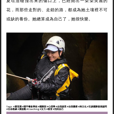
夏瑄澧碰撞出來的傷口上，已經開出一朵朵美麗的
花，而那些走對的、走錯的路，都成為她土壤裡不可
或缺的養份。她總算成為自己了，她很快樂。
Tags:
#夏瑄澧
#開平餐飲學校
#國際部
#心理學
#自我接受
#自我覺察
#跨文化
#百彥國際發展顧問
#生命教練
#價值觀
#Coaching
#女力
#教育
#找到自己