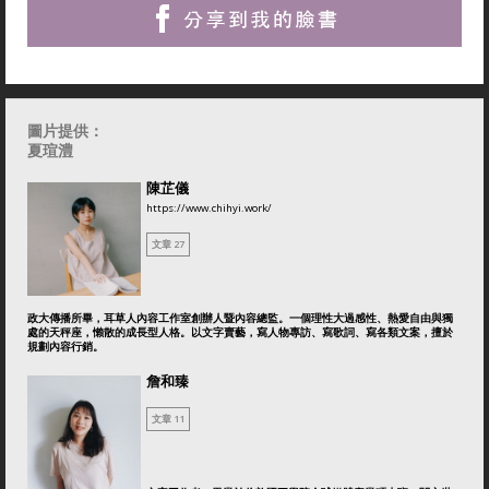
圖片提供：
夏瑄澧
陳芷儀
https://www.chihyi.work/
文章 27
政大傳播所畢，耳草人內容工作室創辦人暨內容總監。一個理性大過感性、熱愛自由與獨
處的天秤座，懶散的成長型人格。以文字賣藝，寫人物專訪、寫歌詞、寫各類文案，擅於
規劃內容行銷。
詹和臻
文章 11