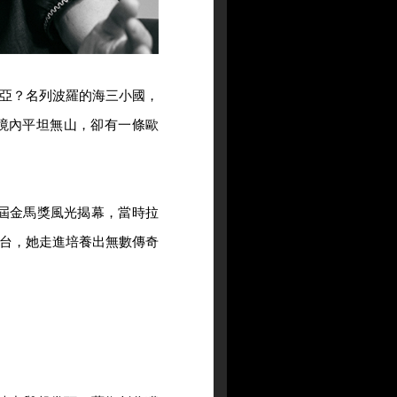
亞？名列波羅的海三小國，
，境內平坦無山，卻有一條歐
一屆金馬獎風光揭幕，當時拉
台，她走進培養出無數傳奇