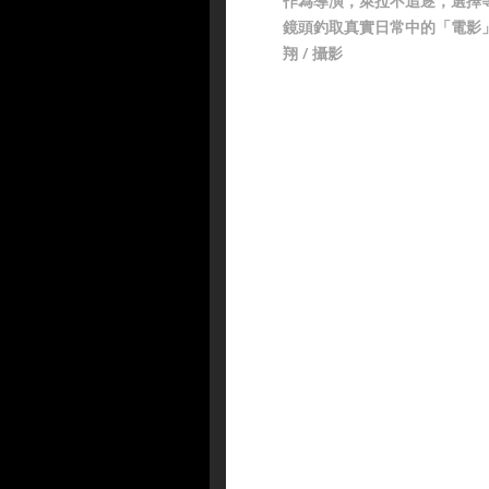
作為導演，萊拉不追逐，選擇
鏡頭釣取真實日常中的「電影
翔 / 攝影