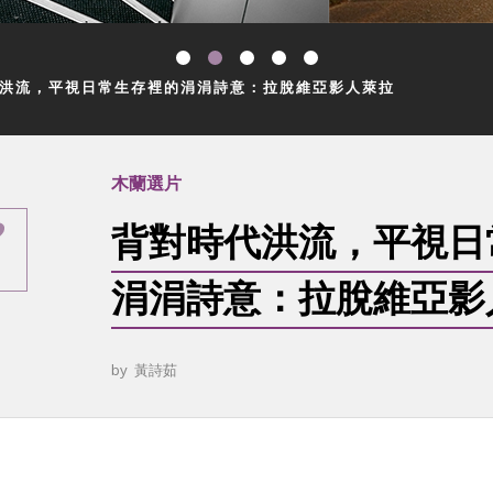
洪流，平視日常生存裡的涓涓詩意：拉脫維亞影人萊拉
木蘭選片
背對時代洪流，平視日
涓涓詩意：拉脫維亞影
by
黃詩茹