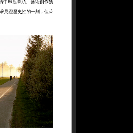
激情中舉起拳頭。藝術創作獲
著見證歷史性的一刻，但萊