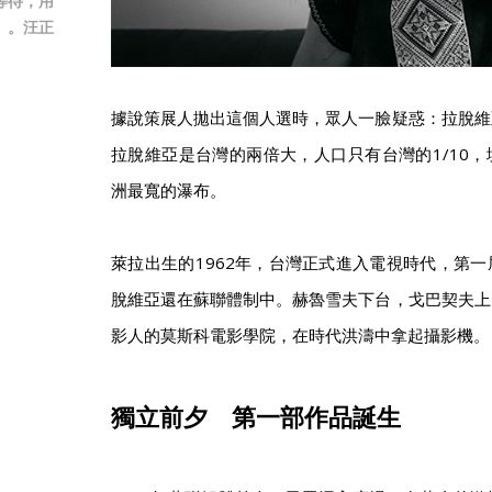
等待，用
」。汪正
據說策展人拋出這個人選時，眾人一臉疑惑：拉脫維
拉脫維亞是台灣的兩倍大，人口只有台灣的1/10
洲最寬的瀑布。
萊拉出生的1962年，台灣正式進入電視時代，第
脫維亞還在蘇聯體制中。赫魯雪夫下台，戈巴契夫上
影人的莫斯科電影學院，在時代洪濤中拿起攝影機。
獨立前夕 第一部作品誕生