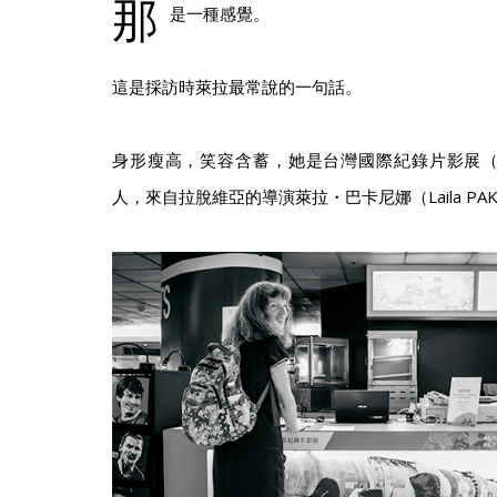
那
是一種感覺。
這是採訪時萊拉最常說的一句話。
身形瘦高，笑容含蓄，她是台灣國際紀錄片影展（T
人，來自拉脫維亞的導演萊拉・巴卡尼娜（Laila PAK