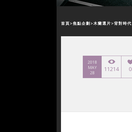
首頁
焦點企劃
木蘭選片
背對時代
2018
MAY
11214
0
28