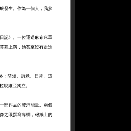
般發生。作為一個人，我參
日記》。一位運送麻布床單
幕幕上演，她甚至沒有走進
格：簡短、詩意、日常。這
拉脫維亞獨立。
一部作品的豐沛能量。兩個
像之眼撰寫專欄，報紙上的