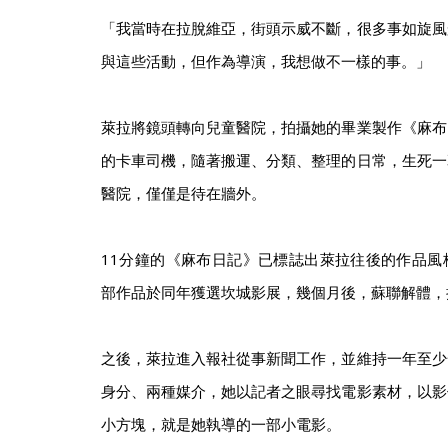
「我當時在拉脫維亞，街頭示威不斷，很多事如旋風
與這些活動，但作為導演，我想做不一樣的事。」
萊拉將鏡頭轉向兒童醫院，拍攝她的畢業製作《麻布
的卡車司機，隨著搬運、分類、整理的日常，生死一
醫院，僅僅是待在牆外。
11分鐘的《麻布日記》已標誌出萊拉往後的作品風
部作品於同年獲選坎城影展，幾個月後，蘇聯解體，
之後，萊拉進入報社從事新聞工作，並維持一年至少
身分、兩種媒介，她以記者之眼尋找電影素材，以影
小方塊，就是她執導的一部小電影。