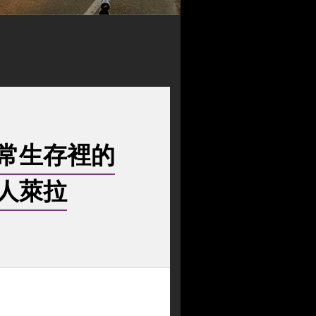
常生存裡的
人萊拉