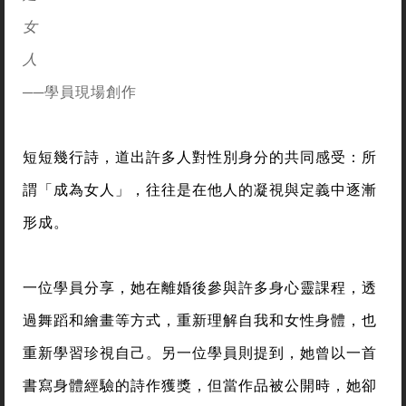
女
人
──學員現場創作
短短幾行詩，道出許多人對性別身分的共同感受：所
謂「成為女人」，往往是在他人的凝視與定義中逐漸
形成。
一位學員分享，她在離婚後參與許多身心靈課程，透
過舞蹈和繪畫等方式，重新理解自我和女性身體，也
重新學習珍視自己。另一位學員則提到，她曾以一首
書寫身體經驗的詩作獲獎，但當作品被公開時，她卻