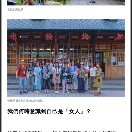
北投女路走讀。
全體學員在新北投車站前合影。
我們何時意識到自己是「女人」？