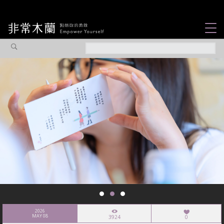
女力故事
觀點專欄
焦點企劃
社會企業
認識我們
2026
MAY 08
3924
0