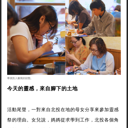
學員投入書寫的狀態。
今天的靈感，來自腳下的土地
活動尾聲，一對來自北投在地的母女分享來參加靈感
祭的理由。女兒說，媽媽從求學到工作，北投各個角