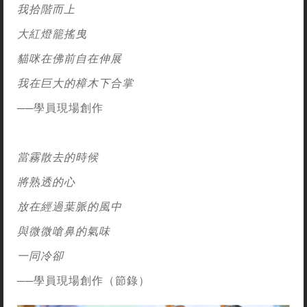
我拾階而上
大紅燈籠搖曳
貓咪在佛前自在伸展
我在巨大的樟木下合掌
──學員現場創作
當霧散去的時候
將熟透的心
放在經過葉脈的風中
與微微嗆鼻的氣味
一同冷卻
──學員現場創作（節錄）