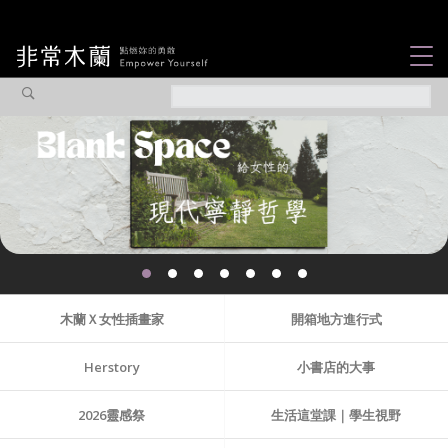
女力故事
觀點專欄
焦點企劃
社會企業
認識我們
木蘭Ｘ女性插畫家
開箱地方進行式
Herstory
小書店的大事
2026靈感祭
生活這堂課｜學生視野