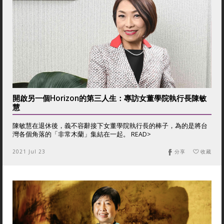
開啟另一個Horizon的第三人生：專訪女董學院執行長陳敏
慧
陳敏慧在退休後，義不容辭接下女董學院執行長的棒子，為的是將台
灣各個角落的「非常木蘭」集結在一起。 READ>
2021 Jul 23
分享
收藏