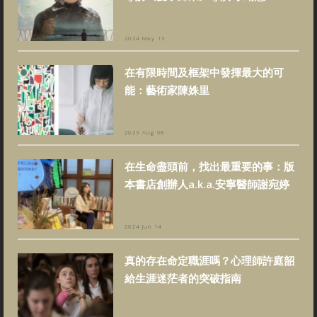
2024 May 13
在有限時間及框架中發揮最大的可
能：藝術家陳姝里
2023 Aug 08
在生命盡頭前，找出最重要的事：版
本書店創辦人a.k.a.安寧醫師謝宛婷
2024 Jun 14
真的存在命定職涯嗎？心理師許庭韶
給生涯迷茫者的突破指南