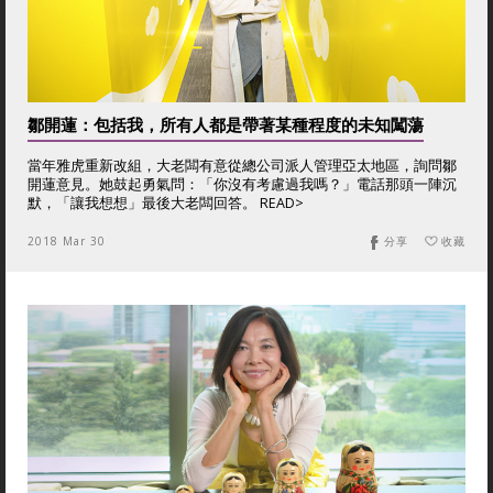
鄒開蓮：包括我，所有人都是帶著某種程度的未知闖蕩
當年雅虎重新改組，大老闆有意從總公司派人管理亞太地區，詢問鄒
開蓮意見。她鼓起勇氣問：「你沒有考慮過我嗎？」電話那頭一陣沉
默，「讓我想想」最後大老闆回答。 READ>
2018 Mar 30
分享
收藏