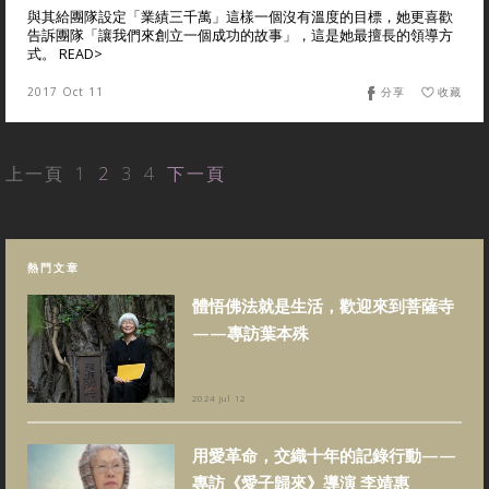
與其給團隊設定「業績三千萬」這樣一個沒有溫度的目標，她更喜歡
告訴團隊「讓我們來創立一個成功的故事」，這是她最擅長的領導方
式。 READ>
2017 Oct 11
分享
收藏
上一頁
1
2
3
4
下一頁
熱門文章
體悟佛法就是生活，歡迎來到菩薩寺
——專訪葉本殊
2024 Jul 12
用愛革命，交織十年的記錄行動——
專訪《愛子歸來》導演 李靖惠