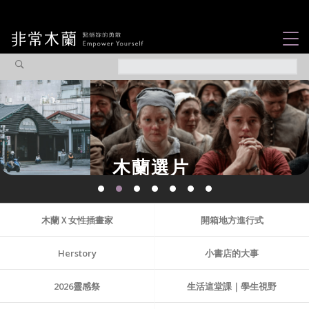
女力故事
觀點專欄
焦點企劃
社會企業
木蘭選片
認識我們
木蘭Ｘ女性插畫家
開箱地方進行式
Herstory
小書店的大事
2026靈感祭
生活這堂課｜學生視野