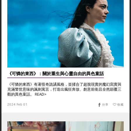
《可憐的東西》：關於重生與心靈自由的異色童話
《可憐的東西》有著怪奇詭譎風格，並揉合了超脫現實的魔幻寫實與
充滿警世意味的諷刺寓言，打造出瘋狂奔放、創意前衛且全然顛覆三
觀的異色童話。 READ>
2024 Feb 01
分享
收藏