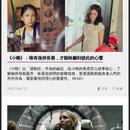
《小曉》：唯有保持良善，才能聆聽到彼此的心聲
《小曉》以「過動症」作為的緣起，從小曉的角度切入故事核心，了
解她與母親薇芳、保羅老師間的複雜情感，更透過觀察她身邊人們的
所作所為，重新審視同理心的重要性。 READ>
2023 Dec 21
分享
收藏