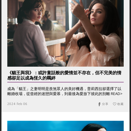
《貓王與我》：或許童話般的愛情並不存在，但不完美的情
感卻足以成為恆久的羈絆
成為「貓王」之妻明明是羨煞眾人的美好機遇，普莉西拉卻選擇了以
離婚收場，從曾經的迷戀與愛慕，到最後為愛放下彼此的別離 READ>
2024 Feb 06
分享
收藏