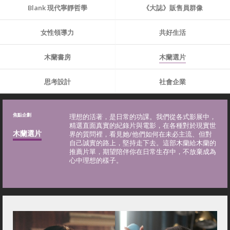
Blank 現代寧靜哲學
《大誌》販售員群像
女性領導力
共好生活
木蘭書房
木蘭選片
思考設計
社會企業
焦點企劃
理想的活著，是日常的功課。我們從各式影展中，
精選直面真實的紀錄片與電影，在各種對於現實世
木蘭選片
界的質問裡，看見她/他們如何在未必主流、但對
自己誠實的路上，堅持走下去。這部木蘭給木蘭的
推薦片單，期望陪伴你在日常生存中，不放棄成為
心中理想的樣子。