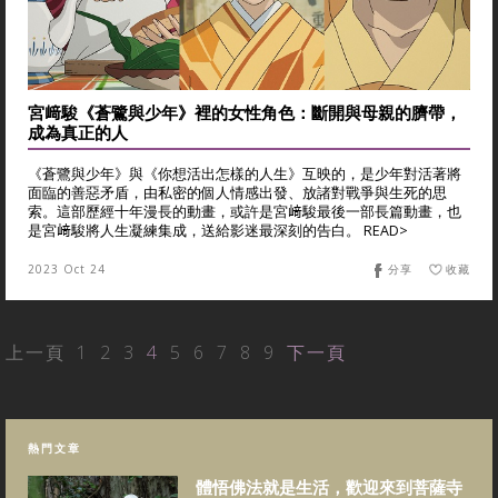
宮﨑駿《蒼鷺與少年》裡的女性角色：斷開與母親的臍帶，
成為真正的人
《蒼鷺與少年》與《你想活出怎樣的人生》互映的，是少年對活著將
面臨的善惡矛盾，由私密的個人情感出發、放諸對戰爭與生死的思
索。這部歷經十年漫長的動畫，或許是宮﨑駿最後一部長篇動畫，也
是宮﨑駿將人生凝練集成，送給影迷最深刻的告白。 READ>
2023 Oct 24
分享
收藏
上一頁
1
2
3
4
5
6
7
8
9
下一頁
熱門文章
體悟佛法就是生活，歡迎來到菩薩寺