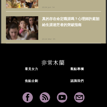
2024 Jun 14
真的存在命定職涯嗎？心理師許庭韶
給生涯迷茫者的突破指南
2024 Mar 05
看見女力
觀點專欄
焦點企劃
認識我們