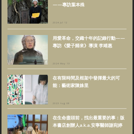
——專訪葉本殊
2024 Jul 12
用愛革命，交織十年的記錄行動——
專訪《愛子歸來》導演 李靖惠
2024 May 13
在有限時間及框架中發揮最大的可
能：藝術家陳姝里
2023 Aug 08
在生命盡頭前，找出最重要的事：版
本書店創辦人a.k.a.安寧醫師謝宛婷