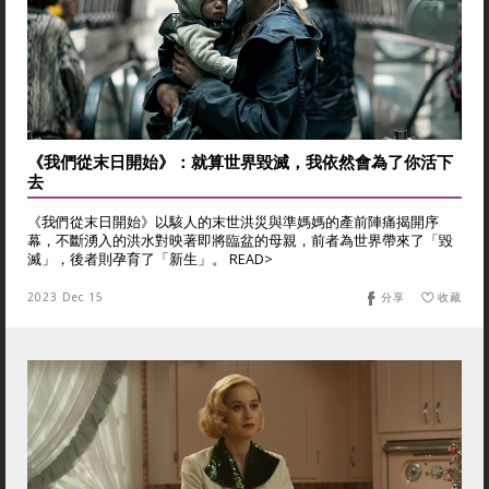
《我們從末日開始》：就算世界毀滅，我依然會為了你活下
去
《我們從末日開始》以駭人的末世洪災與準媽媽的產前陣痛揭開序
幕，不斷湧入的洪水對映著即將臨盆的母親，前者為世界帶來了「毀
滅」，後者則孕育了「新生」。 READ>
2023 Dec 15
分享
收藏