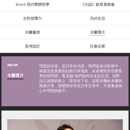
Blank 現代寧靜哲學
《大誌》販售員群像
女性領導力
共好生活
木蘭書房
木蘭選片
思考設計
社會企業
焦點企劃
理想的活著，是日常的功課。我們從各式影展中，
精選直面真實的紀錄片與電影，在各種對於現實世
木蘭選片
界的質問裡，看見她/他們如何在未必主流、但對
自己誠實的路上，堅持走下去。這部木蘭給木蘭的
推薦片單，期望陪伴你在日常生存中，不放棄成為
心中理想的樣子。