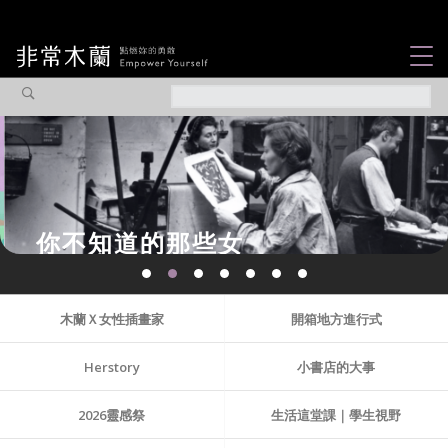
女力故事
觀點專欄
焦點企劃
社會企業
你不知道的那些女
認識我們
性故事...
木蘭Ｘ女性插畫家
開箱地方進行式
Herstory
小書店的大事
2026靈感祭
生活這堂課｜學生視野