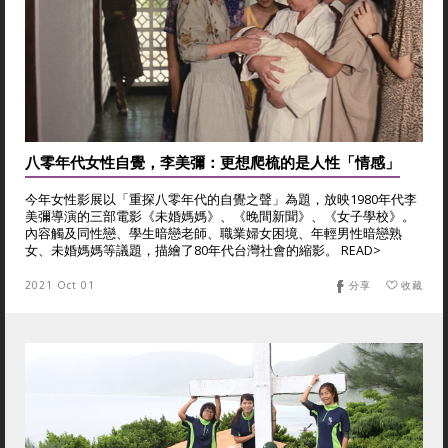
八零年代女性自覺，李美彌：更想爬梳的是人性「情感」
今年女性影展以「重探八零年代的自覺之聲」為題，放映1980年代李
美彌導演的三部電影《未婚媽媽》、《晚間新聞》、《女子學校》。
內容觸及同性戀、學生暗戀老師、職業婦女困境、年輕男性暗戀熟
女、未婚媽媽等議題，描繪了80年代台灣社會的縮影。 READ>
2021 Oct 01
分享
收藏