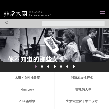
女力故事
觀點專欄
焦點企劃
社會企業
認識我們
木蘭Ｘ女性插畫家
開箱地方進行式
Herstory
小書店的大事
2026靈感祭
生活這堂課｜學生視野