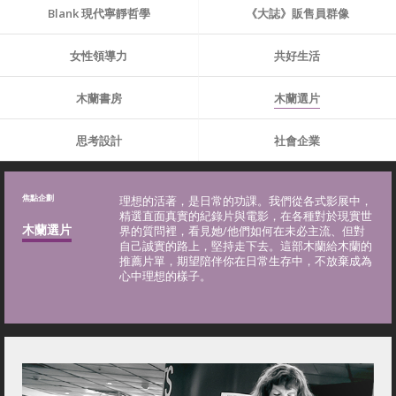
Blank 現代寧靜哲學
《大誌》販售員群像
女性領導力
共好生活
木蘭書房
木蘭選片
思考設計
社會企業
焦點企劃
理想的活著，是日常的功課。我們從各式影展中，
精選直面真實的紀錄片與電影，在各種對於現實世
木蘭選片
界的質問裡，看見她/他們如何在未必主流、但對
自己誠實的路上，堅持走下去。這部木蘭給木蘭的
推薦片單，期望陪伴你在日常生存中，不放棄成為
心中理想的樣子。