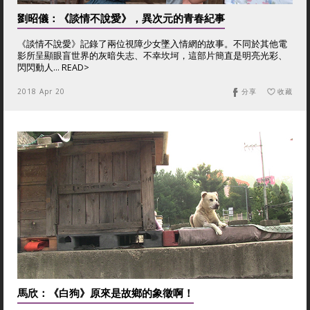
劉昭儀：《談情不說愛》，異次元的青春紀事
《談情不說愛》記錄了兩位視障少女墜入情網的故事。不同於其他電
影所呈顯眼盲世界的灰暗失志、不幸坎坷，這部片簡直是明亮光彩、
閃閃動人… READ>
2018 Apr 20
分享
收藏
馬欣：《白狗》原來是故鄉的象徵啊！