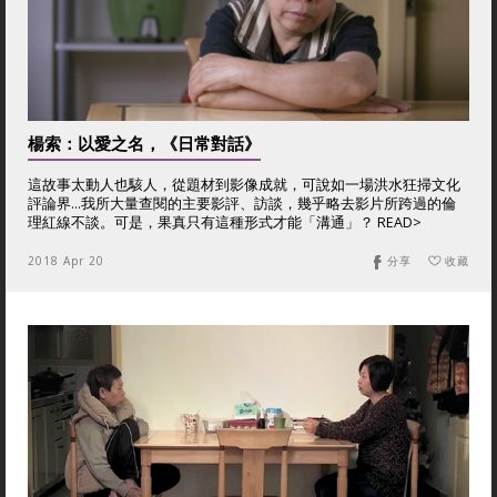
楊索：以愛之名，《日常對話》
這故事太動人也駭人，從題材到影像成就，可說如一場洪水狂掃文化
評論界...我所大量查閱的主要影評、訪談，幾乎略去影片所跨過的倫
理紅線不談。可是，果真只有這種形式才能「溝通」？ READ>
2018 Apr 20
分享
收藏