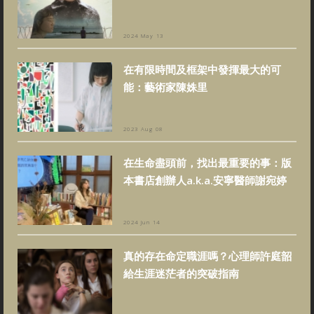
2024 May 13
在有限時間及框架中發揮最大的可
能：藝術家陳姝里
2023 Aug 08
在生命盡頭前，找出最重要的事：版
本書店創辦人a.k.a.安寧醫師謝宛婷
2024 Jun 14
真的存在命定職涯嗎？心理師許庭韶
給生涯迷茫者的突破指南