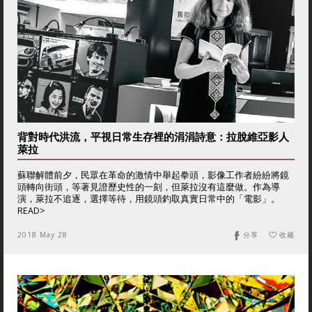
背對時代洪流，平視日常生存裡的涓涓詩意：拉脫維亞影人
萊拉
蘇聯解體前夕，民眾在革命的激情中舉起拳頭，影像工作者紛紛將鏡
頭轉向街頭，等著見證歷史性的一刻，但萊拉沒有這麼做。作為導
演，萊拉不追逐，選擇等待，用鏡頭釣取真實日常中的「電影」。
READ>
2018 May 28
分享
收藏