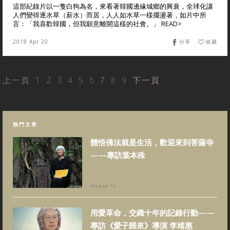
這部紀錄片以一隻白狗為名，來看著韓國邊緣城鄉的興衰，全球化讓
人們變得逐水草（薪水）而居，人人如水草一樣擺盪著，如片中所
言：「我喜歡韓國，但我願意離開這樣的社會。」 READ>
2018 Apr 20
分享
收藏
上一頁
1
2
3
4
5
6
7
8
9
下一頁
熱門文章
體悟佛法就是生活，歡迎來到菩薩寺
——專訪葉本殊
2024 Jul 12
用愛革命，交織十年的記錄行動——
專訪《愛子歸來》導演 李靖惠