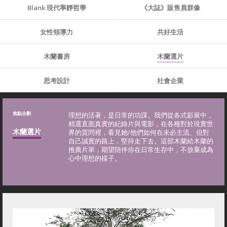
Blank 現代寧靜哲學
《大誌》販售員群像
女性領導力
共好生活
木蘭書房
木蘭選片
思考設計
社會企業
焦點企劃
理想的活著，是日常的功課。我們從各式影展中，
精選直面真實的紀錄片與電影，在各種對於現實世
木蘭選片
界的質問裡，看見她/他們如何在未必主流、但對
自己誠實的路上，堅持走下去。這部木蘭給木蘭的
推薦片單，期望陪伴你在日常生存中，不放棄成為
心中理想的樣子。