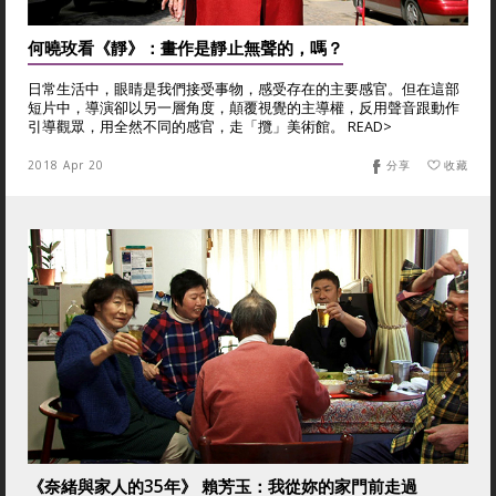
何曉玫看《靜》：畫作是靜止無聲的，嗎？
日常生活中，眼睛是我們接受事物，感受存在的主要感官。但在這部
短片中，導演卻以另一層角度，顛覆視覺的主導權，反用聲音跟動作
引導觀眾，用全然不同的感官，走「攬」美術館。 READ>
2018 Apr 20
分享
收藏
《奈緒與家人的35年》 賴芳玉：我從妳的家門前走過