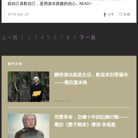
頓自己喜歡自己，是用淚水搭建的信心... READ>
2018 Apr 20
分享
收藏
上一頁
1
2
3
4
5
6
7
8
9
下一頁
熱門文章
體悟佛法就是生活，歡迎來到菩薩寺
——專訪葉本殊
2024 Jul 12
用愛革命，交織十年的記錄行動——
專訪《愛子歸來》導演 李靖惠