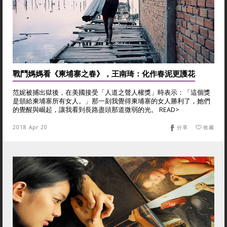
戰鬥媽媽看《柬埔寨之春》，王南琦：化作春泥更護花
范妮被捕出獄後，在美國接受「人道之聲人權獎」時表示：「這個獎
是頒給柬埔寨所有女人。」那一刻我覺得柬埔寨的女人勝利了，她們
的覺醒與崛起，讓我看到長路盡頭那道微弱的光。 READ>
2018 Apr 20
分享
收藏