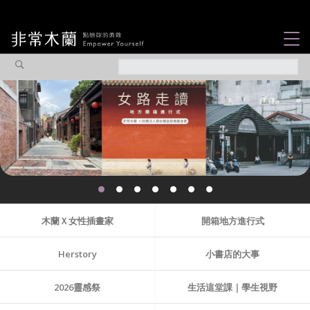
女力故事
觀點專欄
焦點企劃
社會企業
木蘭選片
認識我們
木蘭Ｘ女性插畫家
開箱地方進行式
Herstory
小書店的大事
2026靈感祭
生活這堂課｜學生視野