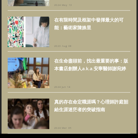
2024 May 13
在有限時間及框架中發揮最大的可
能：藝術家陳姝里
2023 Aug 08
在生命盡頭前，找出最重要的事：版
本書店創辦人a.k.a.安寧醫師謝宛婷
2024 Jun 14
真的存在命定職涯嗎？心理師許庭韶
給生涯迷茫者的突破指南
2024 Mar 05