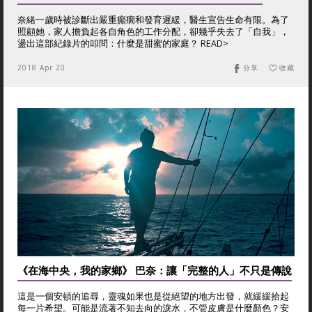
奈緒一歲時被診斷出嚴重癲癇和發育遲緩，醫生宣告生命有限。為了
照顧她，家人擔負起各自角色的工作分配，卻幾乎失去了「自我」，
盪出這部紀錄片的叩問：什麼是甜蜜的家庭？ READ>
2018 Apr 20
分享
收藏
《在海中央，我的家鄉》 巴奈：讓「完整的人」不只是傳說
這是一個安頓的追尋，靈魂如果也是從絕望的地方出發，就緩緩拾起
每一片希望。可能是流著不知去向的淚水，不管皮膚是什麼顏色？安