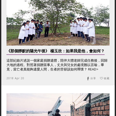
《那個靜默的陽光午後》 楊玉欣：如果我是他，會如何？
這部紀錄片述說一個家庭捐贈遺體，陪伴大體老師完成任務後，回歸
大地的過程。對照著捐贈當事人，丈夫與兒女的處境難以言喻，畢
竟，當亡者真能夠遺愛人間，生者的苦卻該如何釋懷？ READ>
2018 Apr 20
分享
收藏