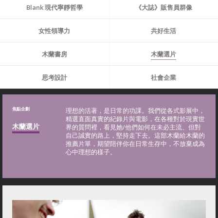
Blank 現代寧靜哲學
《大誌》販售員群像
女性領導力
共好生活
木蘭書房
木蘭選片
思考設計
社會企業
焦點企劃
理想的活著，是日常的功課。我們從各式影展中，
精選直面真實的紀錄片與電影，在各種對於現實世
木蘭選片
界的質問裡，看見她/他們如何在未必主流、但對
自己誠實的路上，堅持走下去。這部木蘭給木蘭的
推薦片單，期望陪伴你在日常生存中，不放棄成為
心中理想的樣子。