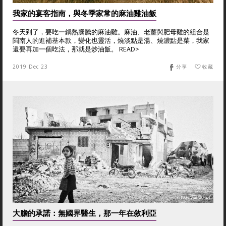
我家的宴客指南，與冬季家常的麻油雞油飯
冬天到了，要吃一鍋熱騰騰的麻油雞。麻油、老薑與肥母雞的組合是
閩南人的進補基本款，變化也靈活，燒淡點是湯、燒濃點是菜，我家
還要再加一個吃法，那就是炒油飯。 READ>
2019 Dec 23
分享
收藏
大膽的承諾：無國界醫生，那一年在敘利亞