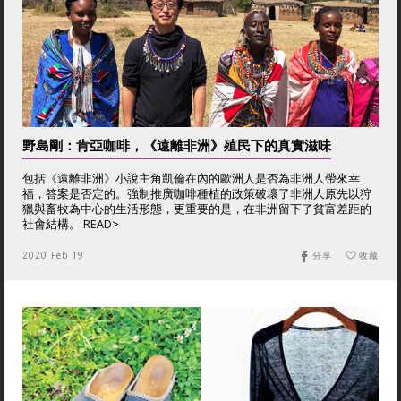
野島剛：肯亞咖啡，《遠離非洲》殖民下的真實滋味
包括《遠離非洲》小說主角凱倫在內的歐洲人是否為非洲人帶來幸
福，答案是否定的。強制推廣咖啡種植的政策破壞了非洲人原先以狩
獵與畜牧為中心的生活形態，更重要的是，在非洲留下了貧富差距的
社會結構。 READ>
2020 Feb 19
分享
收藏