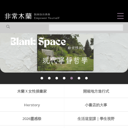
女力故事
觀點專欄
焦點企劃
社會企業
認識我們
木蘭Ｘ女性插畫家
開箱地方進行式
Herstory
小書店的大事
2026靈感祭
生活這堂課｜學生視野