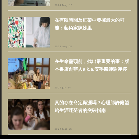
2024 May 13
在有限時間及框架中發揮最大的可
能：藝術家陳姝里
2023 Aug 08
在生命盡頭前，找出最重要的事：版
本書店創辦人a.k.a.安寧醫師謝宛婷
2024 Jun 14
真的存在命定職涯嗎？心理師許庭韶
給生涯迷茫者的突破指南
2024 Mar 05