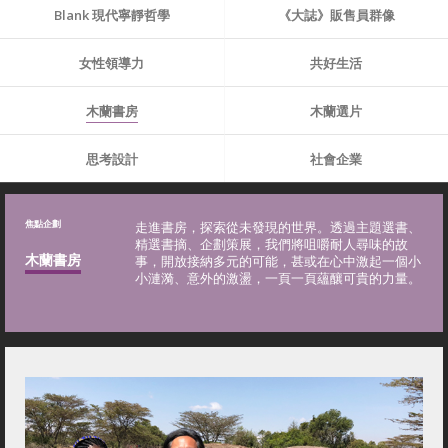
Blank 現代寧靜哲學
《大誌》販售員群像
女性領導力
共好生活
木蘭書房
木蘭選片
思考設計
社會企業
焦點企劃
走進書房，探索從未發現的世界。透過主題選書、
精選書摘、企劃策展，我們將咀嚼耐人尋味的故
木蘭書房
事，開放接納多元的可能，甚或在心中激起一個小
小漣漪、意外的激盪，一頁一頁蘊釀可貴的力量。