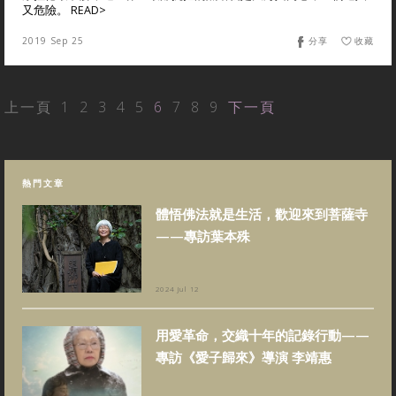
又危險。 READ>
2019 Sep 25
分享
收藏
上一頁
1
2
3
4
5
6
7
8
9
下一頁
熱門文章
體悟佛法就是生活，歡迎來到菩薩寺
——專訪葉本殊
2024 Jul 12
用愛革命，交織十年的記錄行動——
專訪《愛子歸來》導演 李靖惠