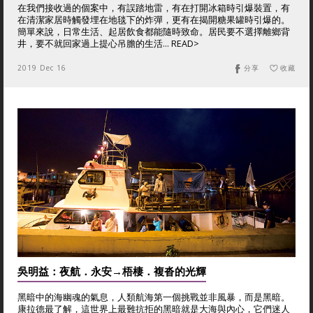
在我們接收過的個案中，有誤踏地雷，有在打開冰箱時引爆裝置，有
在清潔家居時觸發埋在地毯下的炸彈，更有在揭開糖果罐時引爆的。
簡單來說，日常生活、起居飲食都能隨時致命。居民要不選擇離鄉背
井，要不就回家過上提心吊膽的生活... READ>
2019 Dec 16
分享
收藏
吳明益：夜航．永安→梧棲．複沓的光輝
黑暗中的海幽魂的氣息，人類航海第一個挑戰並非風暴，而是黑暗。
康拉德最了解，這世界上最難抗拒的黑暗就是大海與內心，它們迷人