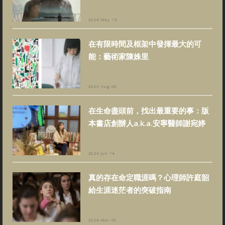
2024 May 13
在有限時間及框架中發揮最大的可
能：藝術家陳姝里
2023 Aug 08
在生命盡頭前，找出最重要的事：版
本書店創辦人a.k.a.安寧醫師謝宛婷
2024 Jun 14
真的存在命定職涯嗎？心理師許庭韶
給生涯迷茫者的突破指南
2024 Mar 05