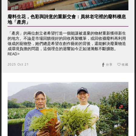
廢料生花，色彩與詩意的重新交會：員林老宅裡的廢料棲息
地「產房」
「產房」的兩位創立者希望打造一個能讓被遺棄的物材重新獲得新生
的地方。不論是市場回饋很好的回收再製蠟筆，或回收襪廢料再利用
做成的寵物墊，她們總是希望在創作藝術的背後，還能解決廢棄物造
成環境負擔的問題，這個理念的迴響如今正如漣漪般不斷擴散。
READ>
2025 Oct 21
分享
收藏