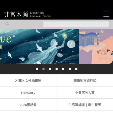
女力故事
觀點專欄
焦點企劃
社會企業
認識我們
木蘭Ｘ女性插畫家
開箱地方進行式
Herstory
小書店的大事
2026靈感祭
生活這堂課｜學生視野