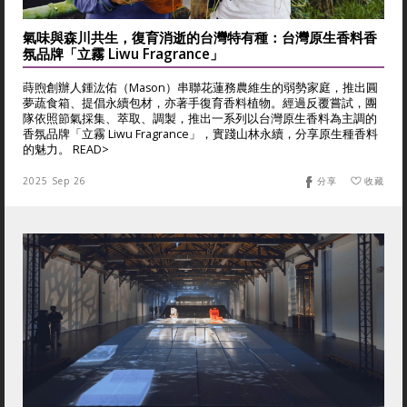
氣味與森川共生，復育消逝的台灣特有種：台灣原生香料香
氛品牌「立霧 Liwu Fragrance」
蒔煦創辦人鍾汯佑（Mason）串聯花蓮務農維生的弱勢家庭，推出圓
夢蔬食箱、提倡永續包材，亦著手復育香料植物。經過反覆嘗試，團
隊依照節氣採集、萃取、調製，推出一系列以台灣原生香料為主調的
香氛品牌「立霧 Liwu Fragrance」，實踐山林永續，分享原生種香料
的魅力。 READ>
2025 Sep 26
分享
收藏