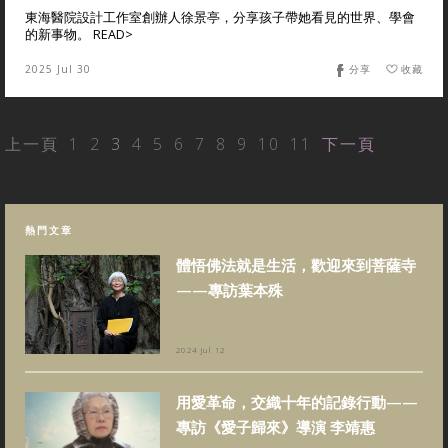
東海醫院設計工作室創辦人徐景亭，分享孩子帶她看見的世界、學會
的新事物。 READ>
2025 Jul 30
分享
收藏
上一頁
1
2
3
4
5
6
7
8
9
10
11
下一頁
熱門文章
體悟佛法就是生活，歡迎來到菩薩寺
——專訪葉本殊
2024 Jul 12
用愛革命，交織十年的記錄行動——
專訪《愛子歸來》導演 李靖惠