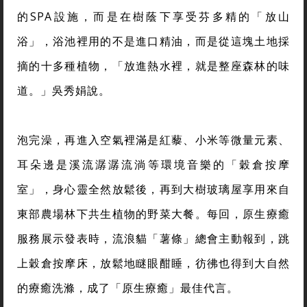
的SPA設施，而是在樹蔭下享受芬多精的「放山
浴」，浴池裡用的不是進口精油，而是從這塊土地採
摘的十多種植物，「放進熱水裡，就是整座森林的味
道。」吳秀娟說。
泡完澡，再進入空氣裡滿是紅藜、小米等微量元素、
耳朵邊是溪流潺潺流淌等環境音樂的「穀倉按摩
室」，身心靈全然放鬆後，再到大樹玻璃屋享用來自
東部農場林下共生植物的野菜大餐。每回，原生療癒
服務展示發表時，流浪貓「薯條」總會主動報到，跳
上穀倉按摩床，放鬆地瞇眼酣睡，彷彿也得到大自然
的療癒洗滌，成了「原生療癒」最佳代言。