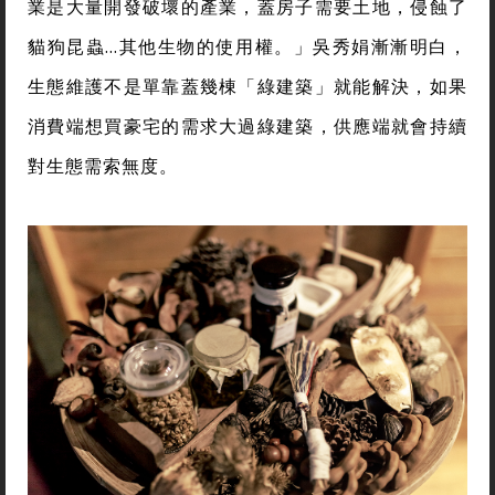
業是大量開發破壞的產業，蓋房子需要土地，侵蝕了
貓狗昆蟲…其他生物的使用權。」吳秀娟漸漸明白，
生態維護不是單靠蓋幾棟「綠建築」就能解決，如果
消費端想買豪宅的需求大過綠建築，供應端就會持續
對生態需索無度。