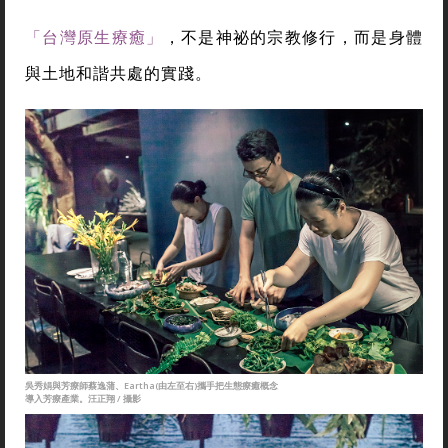
「台灣原生療癒」
，不是神祕的宗教修行，而是身體
與土地和諧共處的實踐。
吳秀娟與芳療師蔡逸蒲、Eartha(由左至右)攜手把生態療癒概念
導入芳療產業。汪正翔 / 攝影