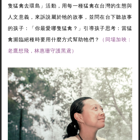
隻猛禽去環島」活動，用每一種猛禽在台灣的生態與
人文意義，來訴說屬於牠的故事，並問在台下聽故事
的孩子：「你最愛哪隻猛禽？」引導孩子思考：當猛
禽瀕臨絕種時要用什麼方式幫助牠們？
（同場加映：
老鷹想飛，林惠珊守護黑鳶）