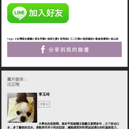
Tags:
#台灣原生療癒
# 原生芳療
# 地球之愛
# 吳秀娟
# 三二行館
# 陸府建設
# 穀倉按摩室
# 放山浴
圖片提供：
汪正翔
李玉玲
文章 82
大學念的是新聞。曾於平面媒體主跑藝文新聞多年，少了政治口
水，多了藝術的活水。喜歡與市井小民的訪談，總能感受到民間泌泌湧出的旺盛創造力。