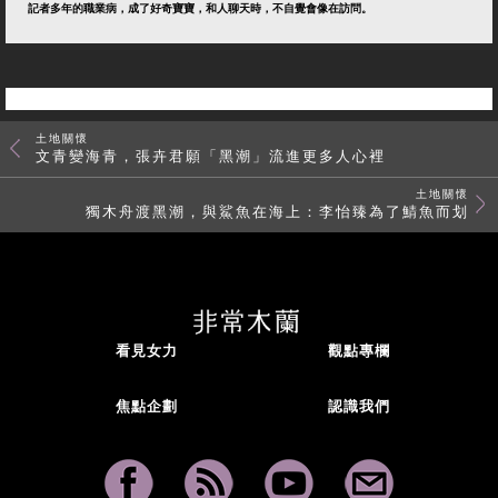
記者多年的職業病，成了好奇寶寶，和人聊天時，不自覺會像在訪問。
土地關懷
文青變海青，張卉君願「黑潮」流進更多人心裡
土地關懷
獨木舟渡黑潮，與鯊魚在海上：李怡臻為了鯖魚而划
看見女力
觀點專欄
焦點企劃
認識我們