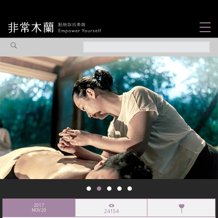
女力故事
觀點專欄
焦點企劃
社會企業
認識我們
2017
NOV 20
24154
1